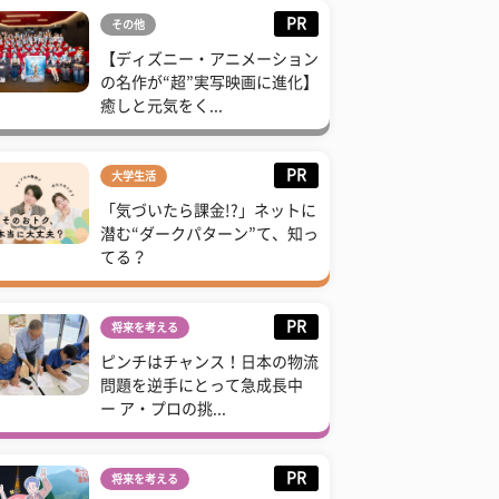
PR
その他
【ディズニー・アニメーション
の名作が“超”実写映画に進化】
癒しと元気をく...
PR
大学生活
「気づいたら課金!?」ネットに
潜む“ダークパターン”て、知っ
てる？
PR
将来を考える
ピンチはチャンス！日本の物流
問題を逆手にとって急成長中
ー ア・プロの挑...
PR
将来を考える