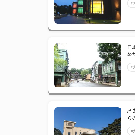
#
#
日
め
#
#
歴
ら
#