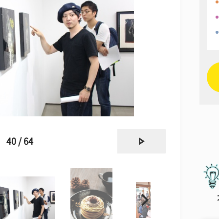
next
40 / 64