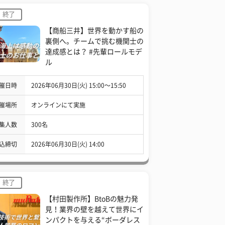
終了
【商船三井】世界を動かす船の
裏側へ。チームで挑む機関士の
達成感とは？ #先輩ロールモデ
ル
催日時
2026年06月30日(火) 15:00〜15:50
催場所
オンラインにて実施
集人数
300名
込締切
2026年06月30日(火) 14:00
終了
【村田製作所】BtoBの魅力発
見！業界の壁を越えて世界にイ
ンパクトを与える“ボーダレス