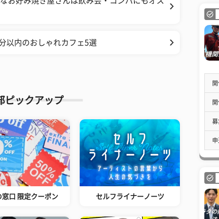
良しなお好み焼き屋さんは飲み会・コンパにもオス
分以内のおしゃれカフェ5選
開
部ピックアップ
開
募
申
の窓口 限定クーポン
セルフライナーノーツ