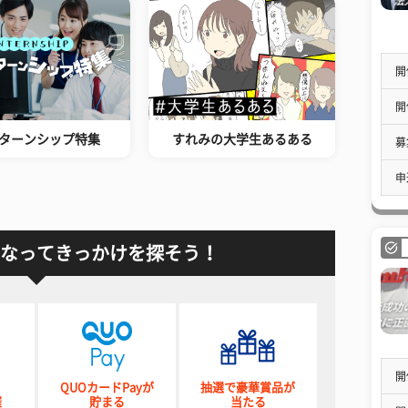
開
開
ターンシップ特集
すれみの大学生あるある
募
申
なってきっかけを探そう！
開
QUOカードPayが
抽選で豪華賞品が
催
貯まる
当たる