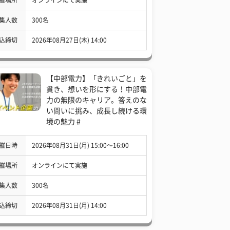
集人数
300名
込締切
2026年08月27日(木) 14:00
【中部電力】「きれいごと」を
貫き、想いを形にする！中部電
力の無限のキャリア。答えのな
い問いに挑み、成長し続ける環
境の魅力 #
催日時
2026年08月31日(月) 15:00〜16:00
催場所
オンラインにて実施
集人数
300名
込締切
2026年08月31日(月) 14:00