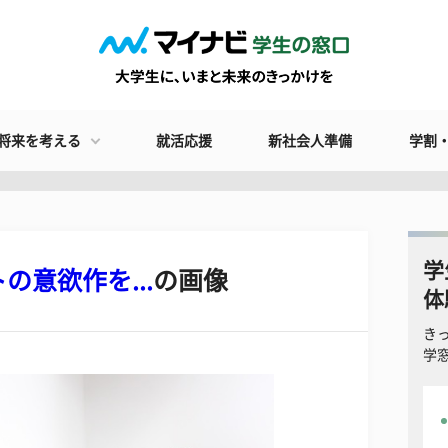
将来を考える
就活応援
新社会人準備
学割
学
の意欲作を...
の画像
体
き
学