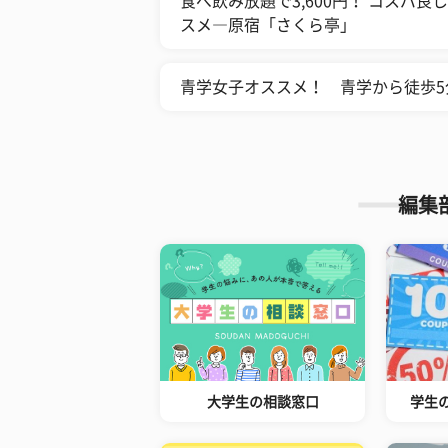
食べ飲み放題で3,600円！ コスパ
スメ―原宿「さくら亭」
青学女子オススメ！ 青学から徒歩5
編集
大学生の相談窓口
学生