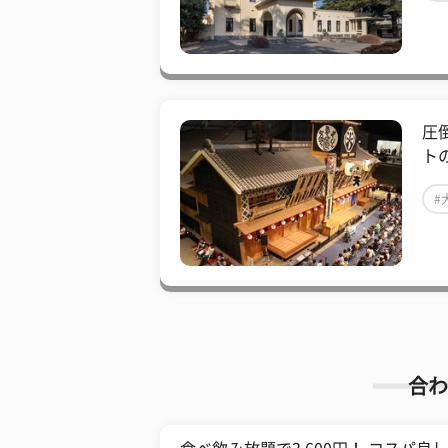
圧
ト
#
合わ