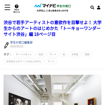
学生の
窓口とは
​渋谷で若手アーティストの意欲作を目撃せよ！ 大学
生からのアートのはじめかた「トーキョーワンダー
サイト渋谷」編 18ページ目
学生の窓口編集部
2016/09/23
タグ：
デートスポット
渋谷
デート
秋
大学生
芸術
大学生からのアートのはじめかた
アート