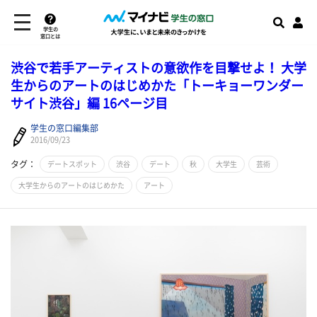
学生の
窓口とは
​渋谷で若手アーティストの意欲作を目撃せよ！ 大学
生からのアートのはじめかた「トーキョーワンダー
サイト渋谷」編 16ページ目
学生の窓口編集部
2016/09/23
タグ：
デートスポット
渋谷
デート
秋
大学生
芸術
大学生からのアートのはじめかた
アート