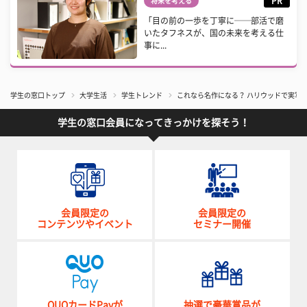
PR
将来を考える
「目の前の一歩を丁寧に──部活で磨
いたタフネスが、国の未来を考える仕
事に...
学生の窓口トップ
大学生活
学生トレンド
これなら名作になる？ ハリウッドで実写
学生の窓口会員になってきっかけを探そう！
会員限定の
会員限定の
コンテンツやイベント
セミナー開催
QUOカードPayが
抽選で豪華賞品が