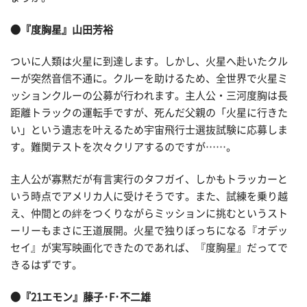
●『度胸星』山田芳裕
ついに人類は火星に到達します。しかし、火星へ赴いたクル
ーが突然音信不通に。クルーを助けるため、全世界で火星ミ
ッションクルーの公募が行われます。主人公・三河度胸は長
距離トラックの運転手ですが、死んだ父親の「火星に行きた
い」という遺志を叶えるため宇宙飛行士選抜試験に応募しま
す。難関テストを次々クリアするのですが……。
主人公が寡黙だが有言実行のタフガイ、しかもトラッカーと
いう時点でアメリカ人に受けそうです。また、試練を乗り越
え、仲間との絆をつくりながらミッションに挑むというスト
ーリーもまさに王道展開。火星で独りぼっちになる『オデッ
セイ』が実写映画化できたのであれば、『度胸星』だってで
きるはずです。
●『21エモン』藤子･F･不二雄