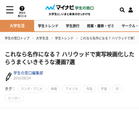
学生の
窓口とは
大学生活
学生トレンド
学生旅行
授業・履修・ゼミ
サークル・
学生の窓口トップ
大学生活
学生トレンド
これなら名作になる？ ハリウッドで実写
これなら名作になる？ ハリウッドで実写映画化した
らうまくいきそうな漫画7選
学生の窓口編集部
2016/08/24
タグ：
マンガ・アニメ
映画
アメリカ
作品
宇宙
SF
ヒーロー