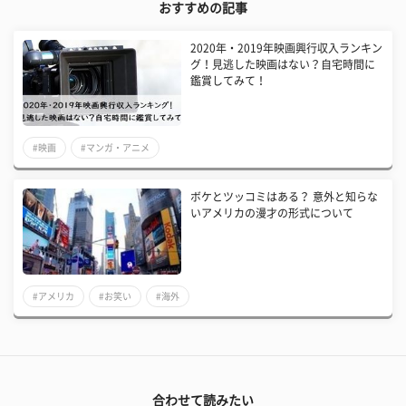
おすすめの記事
2020年・2019年映画興行収入ランキン
グ！見逃した映画はない？自宅時間に
鑑賞してみて！
#映画
#マンガ・アニメ
ボケとツッコミはある？ 意外と知らな
いアメリカの漫才の形式について
#アメリカ
#お笑い
#海外
合わせて読みたい