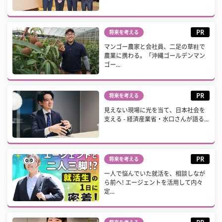
PR
将来を考える
マンゴー農家と会社員、二足の草鞋で
農業に携わる。「沖縄ゴールデンマン
ゴー...
PR
将来を考える
見えない現場に光を当て、日本社会を
支える - 経済産業省・水口さんが語る...
PR
将来を考える
一人で悩んでいた就活を、相談しなが
ら前へ! エージェントを活用して内々
定...