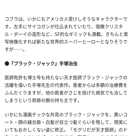
コブラは、いかにもアメリカ人受けしそうなキャラクターで
す。左手にサイコガンが仕込まれていたり、宿敵クリスタ
ル・ボーイの造形など、SF的なギミックも満載。きちんと実
写映像化すれば新たな世界的スーパーヒーローとなりそうで
すが……。
●『ブラック・ジャック』手塚治虫
医師免許も博士号も持たない天才医師ブラック・ジャックの
活躍を描いた手塚先生の代表作。患者からは多額の治療費を
ふんだくりますが、他の医者がさじを投げた病気でも治して
しまうという奇跡の腕の持ち主です。
いかにも漫画チックな外見のブラック・ジャックを、黒いコ
ート・顔の縫合跡・白髪が目立つ髪ぐらいを残して、現実に
いてもおかしくない姿に修正。「モグリだが天才医師」のド