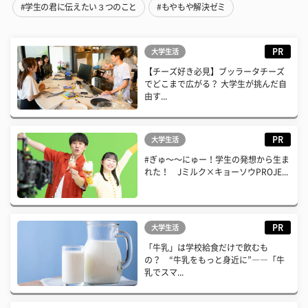
#学生の君に伝えたい３つのこと
#もやもや解決ゼミ
PR
大学生活
【チーズ好き必見】ブッラータチーズ
でどこまで広がる？ 大学生が挑んだ自
由す...
PR
大学生活
#ぎゅ〜〜にゅー！学生の発想から生ま
れた！ Jミルク×キョーソウPROJE...
PR
大学生活
「牛乳」は学校給食だけで飲むも
の？ “牛乳をもっと身近に”――「牛
乳でスマ...