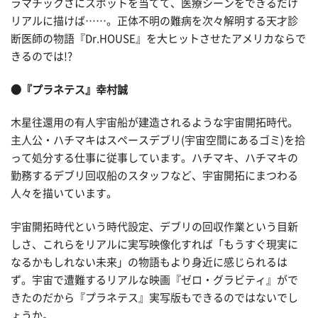
ラマチックさにスポットを当てて、医療シーンをできるだけ
リアルに描けば……。正体不明の難病を次々解明する天才診
断医師の物語『Dr.HOUSE』を大ヒットさせたアメリカならで
きるのでは!?
●『プラネテス』幸村誠
木星往還用の有人宇宙船が建造されるような宇宙開拓時代。
主人公・ハチマキはスペースデブリ(宇宙空間にあるゴミ)を拾
って処分する仕事に従事しています。ハチマキ、ハチマキの
勤務するデブリ回収船のスタッフなど、宇宙開拓にまつわる
人々を描いています。
宇宙開拓時代という時代設定、デブリの回収作業という目新
しさ、これらをリアルに実写映像化すれば「もうすぐ現実に
なるかもしれない未来」の物語もより身近に感じられるは
ず。宇宙で遭難するリアルな映画『ゼロ・グラビティ』がで
きたのだから『プラネテス』実写版もできるのではないでし
ょうか。