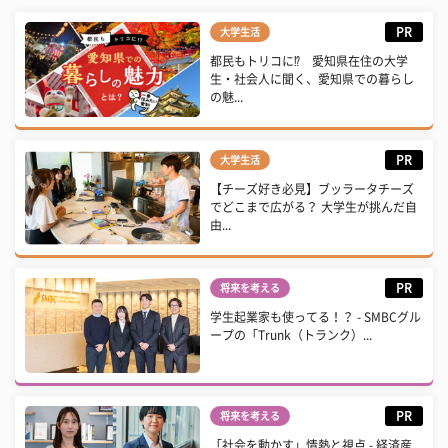
PR
大学生活
都民もトリコに⁉ 愛知県在住の大学
生・社会人に聞く、愛知県での暮らし
の魅...
PR
大学生活
【チーズ好き必見】ブッラータチーズ
でどこまで広がる？ 大学生が挑んだ自
由...
PR
将来を考える
学生起業家も使ってる！？ - SMBCグル
ープの「Trunk（トランク）...
PR
将来を考える
「社会を動かす」情熱と視点 - 経済産