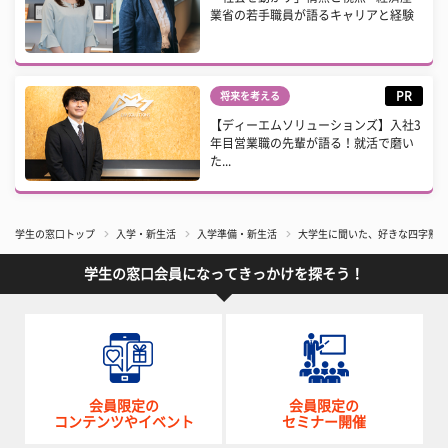
業省の若手職員が語るキャリアと経験
PR
将来を考える
【ディーエムソリューションズ】入社3
年目営業職の先輩が語る！就活で磨い
た...
学生の窓口トップ
入学・新生活
入学準備・新生活
大学生に聞いた、好きな四字熟語
学生の窓口会員になってきっかけを探そう！
会員限定の
会員限定の
コンテンツやイベント
セミナー開催