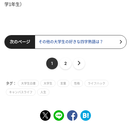
学1年生）
次のページ
その他の大学生の好きな四字熟語は？
1
2
タグ：
大学生白書
大学生
言葉
性格
ライフハック
キャンパスライフ
人生