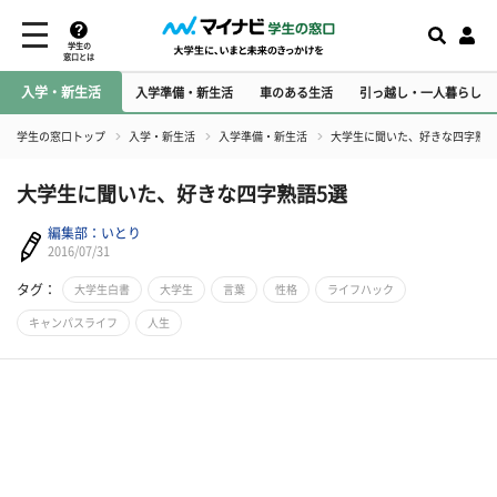
学生の
窓口とは
入学・新生活
入学準備・新生活
車のある生活
引っ越し・一人暮らし
学生の窓口トップ
入学・新生活
入学準備・新生活
大学生に聞いた、好きな四字熟語
大学生に聞いた、好きな四字熟語5選
編集部：いとり
2016/07/31
タグ：
大学生白書
大学生
言葉
性格
ライフハック
キャンパスライフ
人生