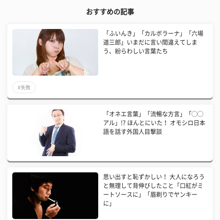
おすすめの記事
「ふいんき」「カルボラーナ」「六場
道三郎」いまだに言い間違えてしま
う、紛らわしい言葉たち
#失敗
「オネエ言葉」「流暢な方言」「◯◯
アル」!? ほんとにいた！ オモシロ日本
語を話す外国人目撃談
思い出すと恥ずかしい！ 大人になろう
と無理して背伸びしたこと「口紅がミ
ートソースに」「眉剃りでヤンキー
に」