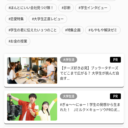
#ほんとにいい会社見つけ隊！
#診断
#学生インタビュー
#恋愛特集
#大学生正直レビュー
#学生の君に伝えたい３つのこと
#特集企画
#もやもや解決ゼミ
#お金の授業
PR
大学生活
【チーズ好き必見】ブッラータチーズ
でどこまで広がる？ 大学生が挑んだ自
由す...
PR
大学生活
#ぎゅ〜〜にゅー！学生の発想から生ま
れた！ Jミルク×キョーソウPROJE...