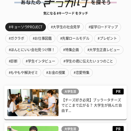
気になる #キーワード をタッチ
#キョーソウPROJECT
#大学生の社会見学
#留学ロードマップ
#ガクラボ
#お仕事図鑑
#先輩ロールモデル
#プレゼント
#ほんとにいい会社見つけ隊！
#特集企画
#大学生正直レビュー
#診断
#学生インタビュー
#学生の君に伝えたい３つのこと
#もやもや解決ゼミ
#お金の授業
#恋愛特集
PR
大学生活
【チーズ好き必見】ブッラータチーズ
でどこまで広がる？ 大学生が挑んだ自
由す...
PR
大学生活