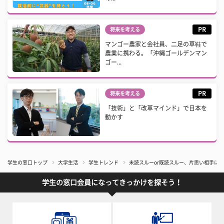
PR
将来を考える
マンゴー農家と会社員、二足の草鞋で
農業に携わる。「沖縄ゴールデンマン
ゴー...
PR
将来を考える
「技術」と「改革マインド」で日本を
動かす
学生の窓口トップ
大学生活
学生トレンド
未読スルーor既読スルー、片思い相手に
学生の窓口会員になってきっかけを探そう！