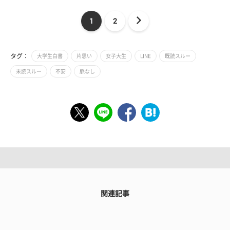
1
2
タグ：
大学生白書
片思い
女子大生
LINE
既読スルー
未読スルー
不安
脈なし
関連記事