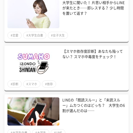
大学生に聞いた！ 片思い相手からLINE
が来たとき……即レスする？ 少し時間
を置いて返す？
#恋愛
#大学生白書
#女子大生
【スマホ依存度診断】あなたも陥って
ない？ スマホ中毒度をチェック！
#診断
#スマホ
#依存
LINEの「既読スルー」と「未読スル
ー」ムカつくのはどっち？ 大学生の6
割が選んだのは……
#大学生白書
#大学生
#LINE