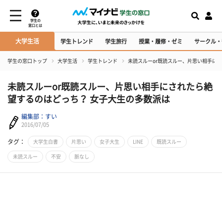
学生の
窓口とは
大学生活
学生トレンド
学生旅行
授業・履修・ゼミ
サークル・
学生の窓口トップ
大学生活
学生トレンド
未読スルーor既読スルー、片思い相手に
未読スルーor既読スルー、片思い相手にされたら絶
望するのはどっち？ 女子大生の多数派は
編集部：すい
2016/07/05
タグ：
大学生白書
片思い
女子大生
LINE
既読スルー
未読スルー
不安
脈なし