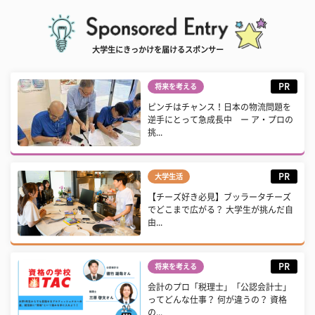
大学生にきっかけを届けるスポンサー
PR
将来を考える
ピンチはチャンス！日本の物流問題を
逆手にとって急成長中 ー ア・プロの
挑...
PR
大学生活
【チーズ好き必見】ブッラータチーズ
でどこまで広がる？ 大学生が挑んだ自
由...
PR
将来を考える
会計のプロ「税理士」「公認会計士」
ってどんな仕事？ 何が違うの？ 資格
の...