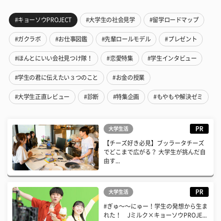
#キョーソウPROJECT
#大学生の社会見学
#留学ロードマップ
#ガクラボ
#お仕事図鑑
#先輩ロールモデル
#プレゼント
#ほんとにいい会社見つけ隊！
#恋愛特集
#学生インタビュー
#学生の君に伝えたい３つのこと
#お金の授業
#大学生正直レビュー
#診断
#特集企画
#もやもや解決ゼミ
PR
大学生活
【チーズ好き必見】ブッラータチーズ
でどこまで広がる？ 大学生が挑んだ自
由す...
PR
大学生活
#ぎゅ〜〜にゅー！学生の発想から生ま
れた！ Jミルク×キョーソウPROJE...