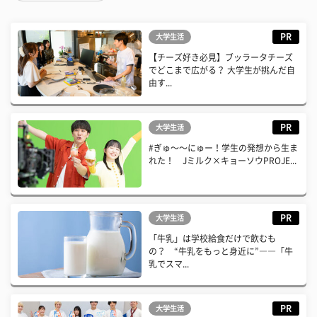
PR
大学生活
【チーズ好き必見】ブッラータチーズ
でどこまで広がる？ 大学生が挑んだ自
由す...
PR
大学生活
#ぎゅ〜〜にゅー！学生の発想から生ま
れた！ Jミルク×キョーソウPROJE...
PR
大学生活
「牛乳」は学校給食だけで飲むも
の？ “牛乳をもっと身近に”――「牛
乳でスマ...
PR
大学生活