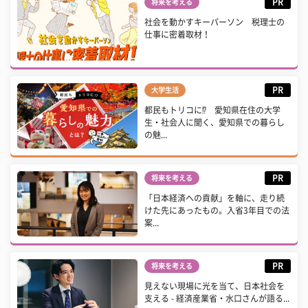
PR
将来を考える
社会を動かすキーパーソン 税理士の
仕事に密着取材！
PR
大学生活
都民もトリコに⁉ 愛知県在住の大学
生・社会人に聞く、愛知県での暮らし
の魅...
PR
将来を考える
「日本経済への貢献」を軸に、走り続
けた先にあったもの。入省3年目での法
案...
PR
将来を考える
見えない現場に光を当て、日本社会を
支える - 経済産業省・水口さんが語る...