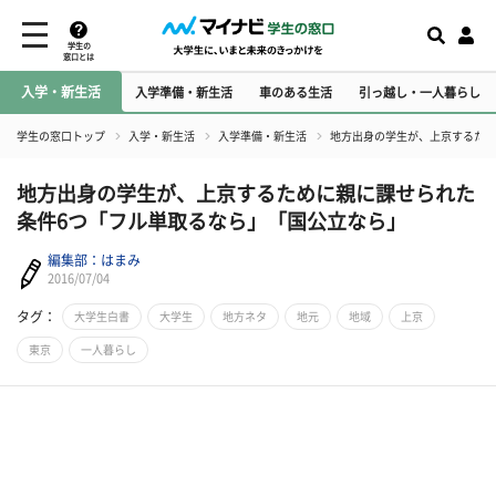
学生の
窓口とは
入学・新生活
入学準備・新生活
車のある生活
引っ越し・一人暮らし
学生の窓口トップ
入学・新生活
入学準備・新生活
地方出身の学生が、上京するため
地方出身の学生が、上京するために親に課せられた
条件6つ「フル単取るなら」「国公立なら」
編集部：はまみ
2016/07/04
タグ：
大学生白書
大学生
地方ネタ
地元
地域
上京
東京
一人暮らし