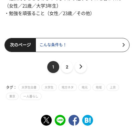
（女性／21歳／大学3年生）
・勉強を頑張ること（女性／23歳／その他）
次のページ
こんな条件も！
1
2
タグ：
大学生白書
大学生
地方ネタ
地元
地域
上京
東京
一人暮らし