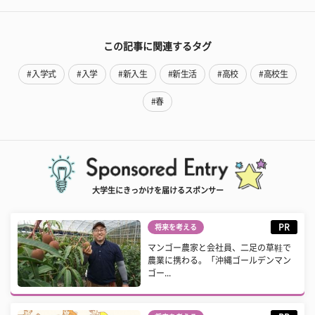
この記事に関連するタグ
#入学式
#入学
#新入生
#新生活
#高校
#高校生
#春
大学生にきっかけを届けるスポンサー
PR
将来を考える
マンゴー農家と会社員、二足の草鞋で
農業に携わる。「沖縄ゴールデンマン
ゴー...