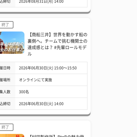
込締切
2026年08月31日(月) 14:00
終了
【商船三井】世界を動かす船の
裏側へ。チームで挑む機関士の
達成感とは？ #先輩ロールモデ
ル
催日時
2026年06月30日(火) 15:00〜15:50
催場所
オンラインにて実施
集人数
300名
込締切
2026年06月30日(火) 14:00
終了
【村田製作所】BtoBの魅力発