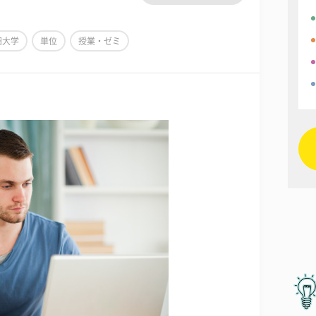
田大学
単位
授業・ゼミ