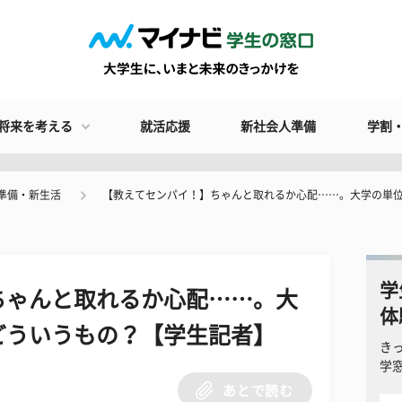
将来を考える
就活応援
新社会人準備
学割
準備・新生活
【教えてセンパイ！】ちゃんと取れるか心配……。大学の単
学
ちゃんと取れるか心配……。大
体
どういうもの？【学生記者】
き
学
あとで読む