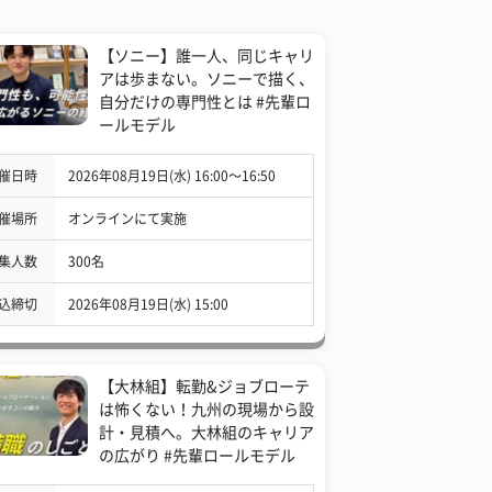
【ソニー】誰一人、同じキャリ
アは歩まない。ソニーで描く、
自分だけの専門性とは #先輩ロ
ールモデル
催日時
2026年08月19日(水) 16:00〜16:50
催場所
オンラインにて実施
集人数
300名
込締切
2026年08月19日(水) 15:00
【大林組】転勤&ジョブローテ
は怖くない！九州の現場から設
計・見積へ。大林組のキャリア
の広がり #先輩ロールモデル