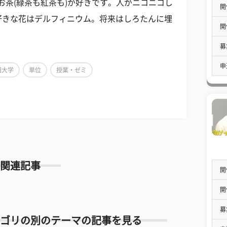
お茶(緑茶も紅茶も)が好きです。人がニコニコし
開
好きな花はデルフィニウム。将来はしろたんに埋
開
募
申
田大学
単位
授業・ゼミ
関連記事
開
開
募
ゴリの別のテーマの記事を見る