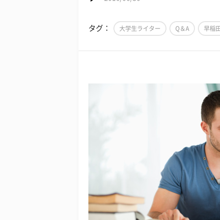
タグ：
大学生ライター
Q＆A
早稲