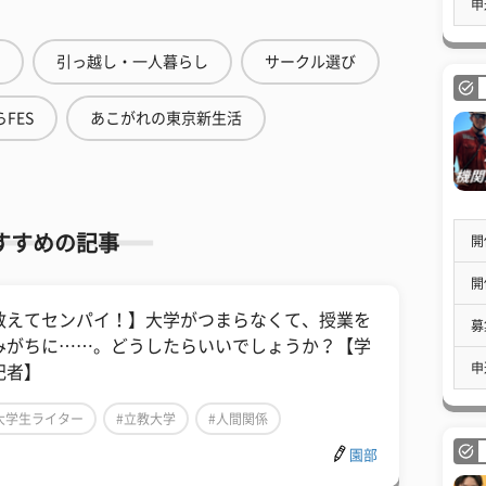
申
引っ越し・一人暮らし
サークル選び
FES
あこがれの東京新生活
すすめの記事
開
開
教えてセンパイ！】大学がつまらなくて、授業を
募
みがちに……。どうしたらいいでしょうか？【学
申
記者】
大学生ライター
#立教大学
#人間関係
園部