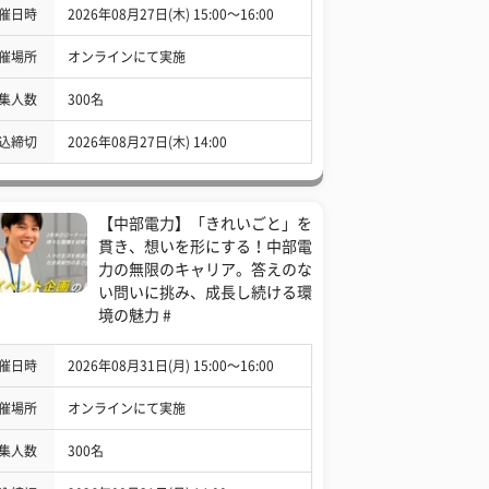
催日時
2026年08月27日(木) 15:00〜16:00
催場所
オンラインにて実施
集人数
300名
込締切
2026年08月27日(木) 14:00
【中部電力】「きれいごと」を
貫き、想いを形にする！中部電
力の無限のキャリア。答えのな
い問いに挑み、成長し続ける環
境の魅力 #
催日時
2026年08月31日(月) 15:00〜16:00
催場所
オンラインにて実施
集人数
300名