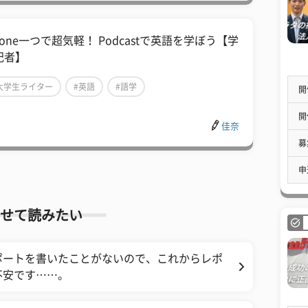
hone一つで超気軽！ Podcastで英語を学ぼう【学
記者】
大学生ライター
#英語
#語学
開
開
佳奈
募
申
せて読みたい
ポートを書いたことがないので、これからレポ
不安です……。