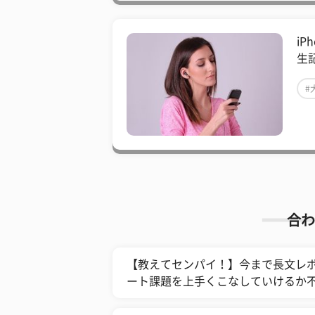
iP
生
#
合わ
【教えてセンパイ！】今まで長文レ
ート課題を上手くこなしていけるか