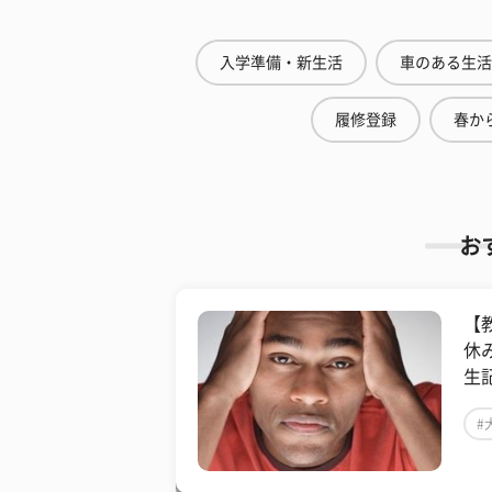
入学準備・新生活
車のある生活
履修登録
春から
お
【
休
生
#