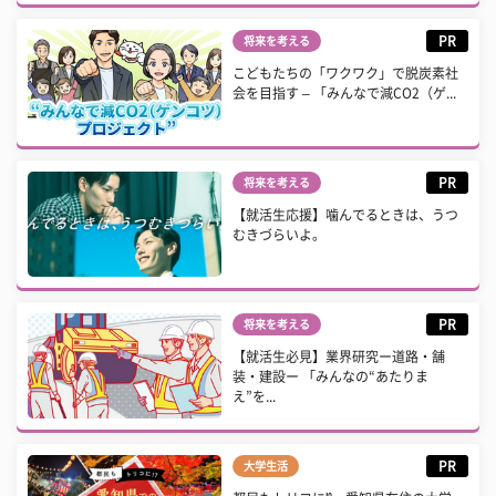
PR
将来を考える
こどもたちの「ワクワク」で脱炭素社
会を目指す – 「みんなで減CO2（ゲ...
PR
将来を考える
【就活生応援】噛んでるときは、うつ
むきづらいよ。
PR
将来を考える
【就活生必見】業界研究ー道路・舗
装・建設ー 「みんなの“あたりま
え”を...
PR
大学生活