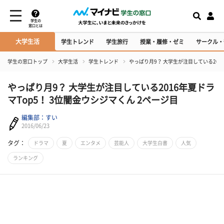
学生の
窓口とは
大学生活
学生トレンド
学生旅行
授業・履修・ゼミ
サークル・
学生の窓口トップ
大学生活
学生トレンド
やっぱり月9？ 大学生が注目している201
やっぱり月9？ 大学生が注目している2016年夏ドラ
マTop5！ 3位闇金ウシジマくん 2ページ目
編集部：すい
2016/06/23
タグ：
ドラマ
夏
エンタメ
芸能人
大学生白書
人気
ランキング