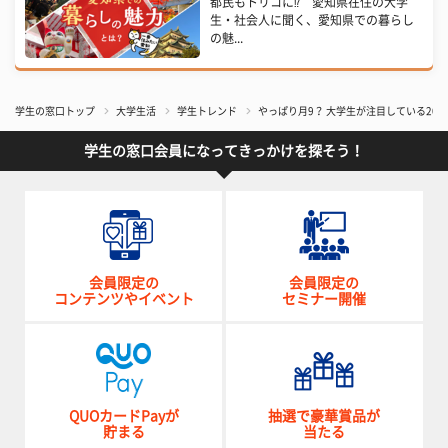
都民もトリコに⁉ 愛知県在住の大学
生・社会人に聞く、愛知県での暮らし
の魅...
学生の窓口トップ
大学生活
学生トレンド
やっぱり月9？ 大学生が注目している201
学生の窓口会員になってきっかけを探そう！
会員限定の
会員限定の
コンテンツやイベント
セミナー開催
QUOカードPayが
抽選で豪華賞品が
貯まる
当たる