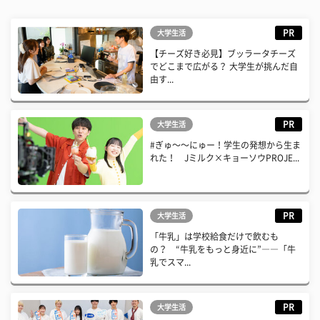
PR
大学生活
【チーズ好き必見】ブッラータチーズ
でどこまで広がる？ 大学生が挑んだ自
由す...
PR
大学生活
#ぎゅ〜〜にゅー！学生の発想から生ま
れた！ Jミルク×キョーソウPROJE...
PR
大学生活
「牛乳」は学校給食だけで飲むも
の？ “牛乳をもっと身近に”――「牛
乳でスマ...
PR
大学生活