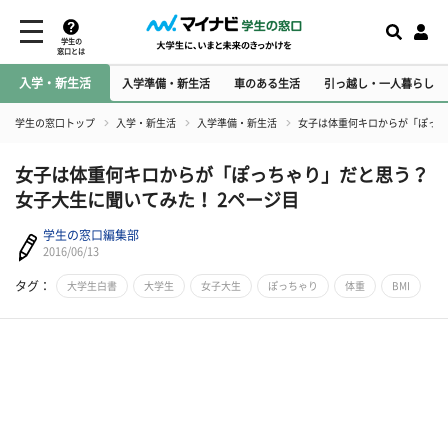
学生の
窓口とは
入学・新生活
入学準備・新生活
車のある生活
引っ越し・一人暮らし
学生の窓口トップ
入学・新生活
入学準備・新生活
女子は体重何キロからが「ぽっち
女子は体重何キロからが「ぽっちゃり」だと思う？
女子大生に聞いてみた！ 2ページ目
学生の窓口編集部
2016/06/13
タグ：
大学生白書
大学生
女子大生
ぽっちゃり
体重
BMI