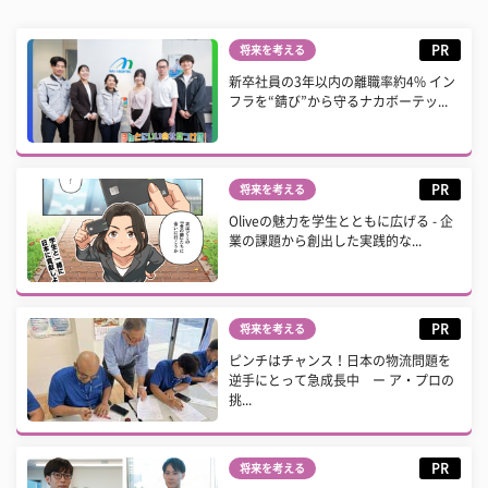
PR
将来を考える
新卒社員の3年以内の離職率約4% イン
フラを“錆び”から守るナカボーテッ...
PR
将来を考える
Oliveの魅力を学生とともに広げる - 企
業の課題から創出した実践的な...
PR
将来を考える
ピンチはチャンス！日本の物流問題を
逆手にとって急成長中 ー ア・プロの
挑...
PR
将来を考える