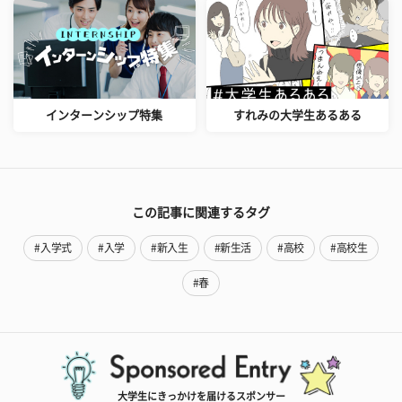
インターンシップ特集
すれみの大学生あるある
この記事に関連するタグ
#入学式
#入学
#新入生
#新生活
#高校
#高校生
#春
大学生にきっかけを届けるスポンサー