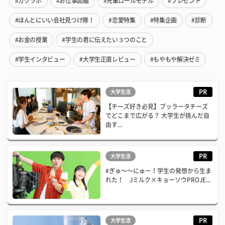
#ガクラボ
#お仕事図鑑
#先輩ロールモデル
#プレゼント
#ほんとにいい会社見つけ隊！
#恋愛特集
#特集企画
#診断
#お金の授業
#学生の君に伝えたい３つのこと
#学生インタビュー
#大学生正直レビュー
#もやもや解決ゼミ
PR
大学生活
【チーズ好き必見】ブッラータチーズ
でどこまで広がる？ 大学生が挑んだ自
由す...
PR
大学生活
#ぎゅ〜〜にゅー！学生の発想から生ま
れた！ Jミルク×キョーソウPROJE...
PR
大学生活