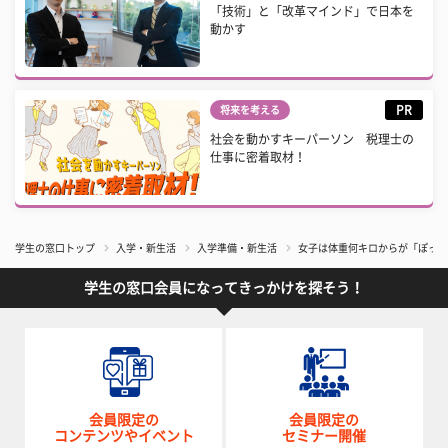
「技術」と「改革マインド」で日本を
動かす
PR
将来を考える
社会を動かすキーパーソン 税理士の
仕事に密着取材！
学生の窓口トップ
入学・新生活
入学準備・新生活
女子は体重何キロからが「ぽっち
学生の窓口会員になってきっかけを探そう！
会員限定の
会員限定の
コンテンツやイベント
セミナー開催