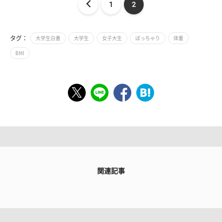
1
2
タグ：
大学生白書
大学生
女子大生
ぽっちゃり
体重
BMI
関連記事