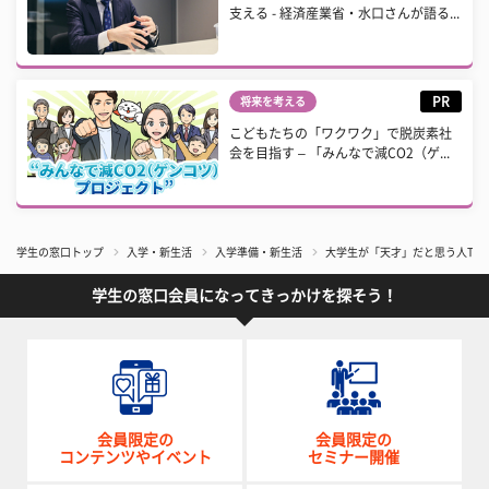
支える - 経済産業省・水口さんが語る...
PR
将来を考える
こどもたちの「ワクワク」で脱炭素社
会を目指す – 「みんなで減CO2（ゲ...
学生の窓口トップ
入学・新生活
入学準備・新生活
大学生が「天才」だと思う人Top
学生の窓口会員になってきっかけを探そう！
会員限定の
会員限定の
コンテンツやイベント
セミナー開催