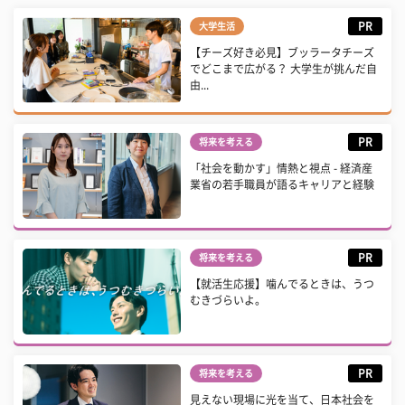
PR
大学生活
【チーズ好き必見】ブッラータチーズ
でどこまで広がる？ 大学生が挑んだ自
由...
PR
将来を考える
「社会を動かす」情熱と視点 - 経済産
業省の若手職員が語るキャリアと経験
PR
将来を考える
【就活生応援】噛んでるときは、うつ
むきづらいよ。
PR
将来を考える
見えない現場に光を当て、日本社会を