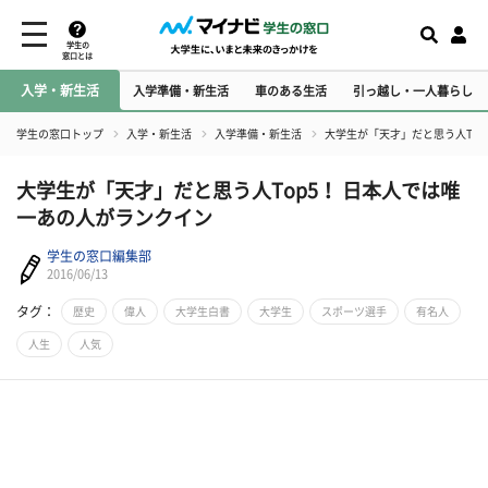
学生の
窓口とは
入学・新生活
入学準備・新生活
車のある生活
引っ越し・一人暮らし
学生の窓口トップ
入学・新生活
入学準備・新生活
大学生が「天才」だと思う人Top
大学生が「天才」だと思う人Top5！ 日本人では唯
一あの人がランクイン
学生の窓口編集部
2016/06/13
タグ：
歴史
偉人
大学生白書
大学生
スポーツ選手
有名人
人生
人気