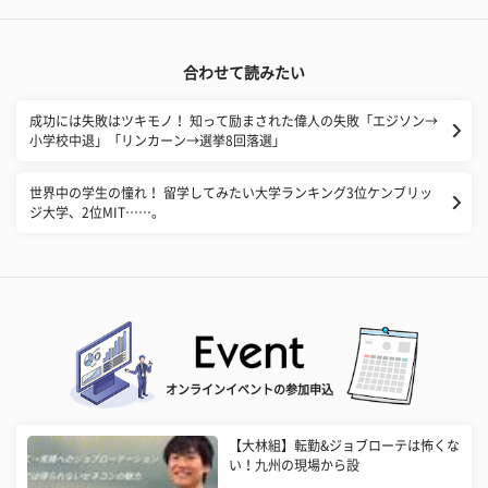
合わせて読みたい
成功には失敗はツキモノ！ 知って励まされた偉人の失敗「エジソン→
小学校中退」「リンカーン→選挙8回落選」
世界中の学生の憧れ！ 留学してみたい大学ランキング3位ケンブリッ
ジ大学、2位MIT……。
オンラインイベントの参加申込
【大林組】転勤&ジョブローテは怖くな
い！九州の現場から設