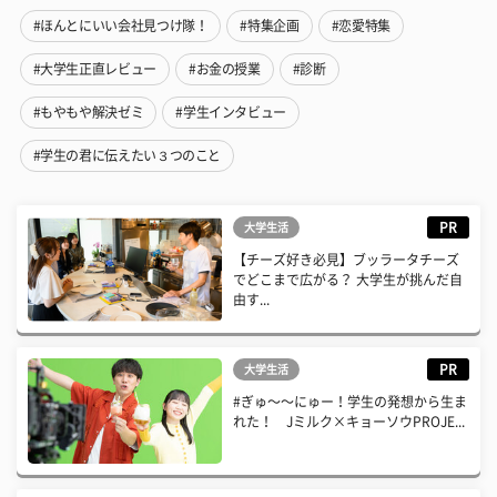
#ほんとにいい会社見つけ隊！
#特集企画
#恋愛特集
#大学生正直レビュー
#お金の授業
#診断
#もやもや解決ゼミ
#学生インタビュー
#学生の君に伝えたい３つのこと
PR
大学生活
【チーズ好き必見】ブッラータチーズ
でどこまで広がる？ 大学生が挑んだ自
由す...
PR
大学生活
#ぎゅ〜〜にゅー！学生の発想から生ま
れた！ Jミルク×キョーソウPROJE...