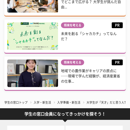
でどこまで広がる？ 大学生が挑んだ自
由...
PR
将来を考える
未来を創る「シャカカチ」ってなん
だ？
PR
将来を考える
地域での農作業がキャリアの原点に
──現場で学んだ経験が、経済産業省
の仕事...
学生の窓口トップ
入学・新生活
入学準備・新生活
大学生が「天才」だと思う人Top
学生の窓口会員になってきっかけを探そう！