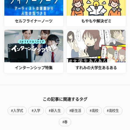
セルフライナーノーツ
もやもや解決ゼミ
インターンシップ特集
すれみの大学生あるある
この記事に関連するタグ
#入学式
#入学
#新入生
#新生活
#高校
#高校生
#春