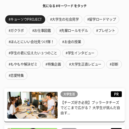
気になる #キーワード をタッチ
#キョーソウPROJECT
#大学生の社会見学
#留学ロードマップ
#ガクラボ
#お仕事図鑑
#先輩ロールモデル
#プレゼント
#ほんとにいい会社見つけ隊！
#お金の授業
#学生の君に伝えたい３つのこと
#学生インタビュー
#もやもや解決ゼミ
#特集企画
#大学生正直レビュー
#診断
#恋愛特集
PR
大学生活
【チーズ好き必見】ブッラータチーズ
でどこまで広がる？ 大学生が挑んだ自
由す...