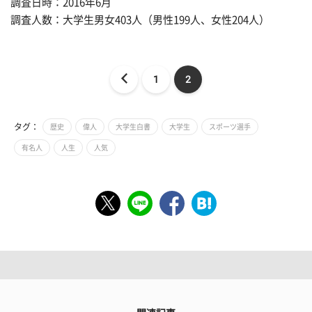
調査日時：2016年6月
調査人数：大学生男女403人（男性199人、女性204人）
1
2
タグ：
歴史
偉人
大学生白書
大学生
スポーツ選手
有名人
人生
人気