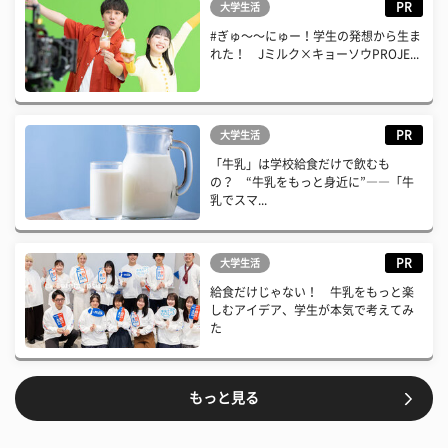
PR
大学生活
#ぎゅ〜〜にゅー！学生の発想から生ま
れた！ Jミルク×キョーソウPROJE...
PR
大学生活
「牛乳」は学校給食だけで飲むも
の？ “牛乳をもっと身近に”――「牛
乳でスマ...
PR
大学生活
給食だけじゃない！ 牛乳をもっと楽
しむアイデア、学生が本気で考えてみ
た
もっと見る