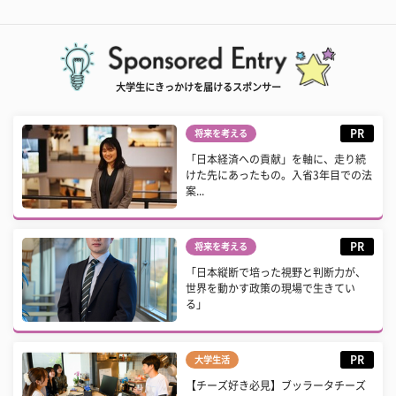
大学生にきっかけを届けるスポンサー
PR
将来を考える
「日本経済への貢献」を軸に、走り続
けた先にあったもの。入省3年目での法
案...
PR
将来を考える
「日本縦断で培った視野と判断力が、
世界を動かす政策の現場で生きてい
る」
PR
大学生活
【チーズ好き必見】ブッラータチーズ