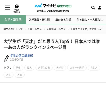
学生の
窓口とは
入学・新生活
入学準備・新生活
車のある生活
引っ越し・一人暮らし
学生の窓口トップ
入学・新生活
入学準備・新生活
大学生が「天才」だと思う人Top
大学生が「天才」だと思う人Top5！ 日本人では唯
一あの人がランクイン 2ページ目
学生の窓口編集部
2016/06/13
タグ：
歴史
偉人
大学生白書
大学生
スポーツ選手
有名人
人生
人気