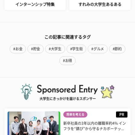
インターンシップ特集
すれみの大学生あるある
この記事に関連するタグ
#お金
#貯金
#大学生
#学生街
#グルメ
#節約
#お得
大学生にきっかけを届けるスポンサー
PR
将来を考える
新卒社員の3年以内の離職率約4% イン
フラを“錆び”から守るナカボーテッ...