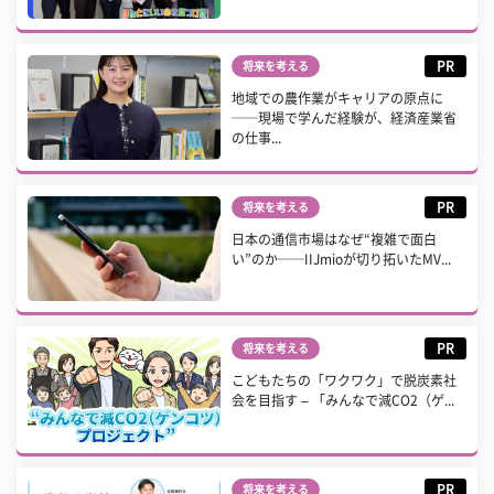
PR
将来を考える
地域での農作業がキャリアの原点に
──現場で学んだ経験が、経済産業省
の仕事...
PR
将来を考える
日本の通信市場はなぜ“複雑で面白
い”のか──IIJmioが切り拓いたMV...
PR
将来を考える
こどもたちの「ワクワク」で脱炭素社
会を目指す – 「みんなで減CO2（ゲ...
PR
将来を考える