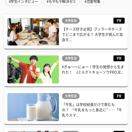
#学生インタビュー
#もやもや解決ゼミ
#恋愛特集
PR
大学生活
【チーズ好き必見】ブッラータチーズ
でどこまで広がる？ 大学生が挑んだ自
由す...
PR
大学生活
#ぎゅ〜〜にゅー！学生の発想から生ま
れた！ Jミルク×キョーソウPROJE...
PR
大学生活
「牛乳」は学校給食だけで飲むも
の？ “牛乳をもっと身近に”――「牛
乳でスマ...