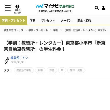
学生の
窓口とは
学割・プレゼント
学割
プレゼント
クーポン
貯金・節約
学生の窓口トップ
学割・プレゼント
学割
【学割：教習所・レンタカー】東京都小平
【学割：教習所・レンタカー】東京都小平市「新東
京自動車教習所」の学生料金！
編集部：すい
2016/06/06
タグ：
教習所の学割
お得
お金
車
免許・資格