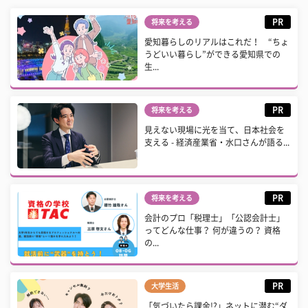
PR
将来を考える
愛知暮らしのリアルはこれだ！ “ちょ
うどいい暮らし”ができる愛知県での
生...
PR
将来を考える
見えない現場に光を当て、日本社会を
支える - 経済産業省・水口さんが語る...
PR
将来を考える
会計のプロ「税理士」「公認会計士」
ってどんな仕事？ 何が違うの？ 資格
の...
PR
大学生活
「気づいたら課金!?」ネットに潜む“ダ