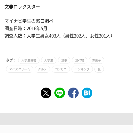
文●ロックスター
マイナビ学生の窓口調べ
調査日時：2016年5月
調査人数：大学生男女403人（男性202人、女性201人）
タグ：
大学生白書
大学生
食事
食べ物
お菓子
アイスクリーム
グルメ
コンビニ
ランキング
夏