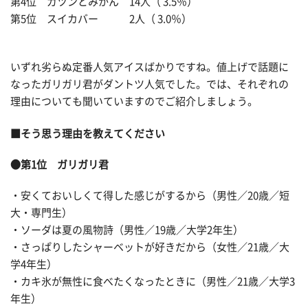
第4位 ガツンとみかん 14人（ 3.5％）
第5位 スイカバー 2人（ 3.0％）
いずれ劣らぬ定番人気アイスばかりですね。値上げで話題に
なったガリガリ君がダントツ人気でした。では、それぞれの
理由についても聞いていますのでご紹介しましょう。
■そう思う理由を教えてください
●第1位 ガリガリ君
・安くておいしくて得した感じがするから（男性／20歳／短
大・専門生）
・ソーダは夏の風物詩（男性／19歳／大学2年生）
・さっぱりしたシャーベットが好きだから（女性／21歳／大
学4年生）
・カキ氷が無性に食べたくなったときに（男性／21歳／大学3
年生）