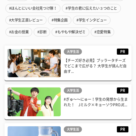
#ほんとにいい会社見つけ隊！
#学生の君に伝えたい３つのこと
#大学生正直レビュー
#特集企画
#学生インタビュー
#お金の授業
#診断
#もやもや解決ゼミ
#恋愛特集
PR
大学生活
【チーズ好き必見】ブッラータチーズ
でどこまで広がる？ 大学生が挑んだ自
由す...
PR
大学生活
#ぎゅ〜〜にゅー！学生の発想から生ま
れた！ Jミルク×キョーソウPROJE...
PR
大学生活