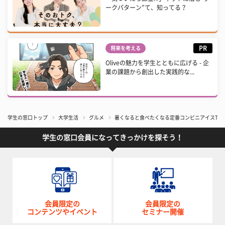
ークパターン”て、知ってる？
PR
将来を考える
Oliveの魅力を学生とともに広げる - 企
業の課題から創出した実践的な...
学生の窓口トップ
大学生活
グルメ
暑くなると食べたくなる定番コンビニアイスTop
学生の窓口会員になってきっかけを探そう！
会員限定の
会員限定の
コンテンツやイベント
セミナー開催