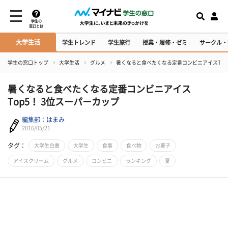
学生の
窓口とは
大学生活
学生トレンド
学生旅行
授業・履修・ゼミ
サークル・
学生の窓口トップ
大学生活
グルメ
暑くなると食べたくなる定番コンビニアイスTop
暑くなると食べたくなる定番コンビニアイス
Top5！ 3位スーパーカップ
編集部：はまみ
2016/05/21
タグ：
大学生白書
大学生
食事
食べ物
お菓子
アイスクリーム
グルメ
コンビニ
ランキング
夏