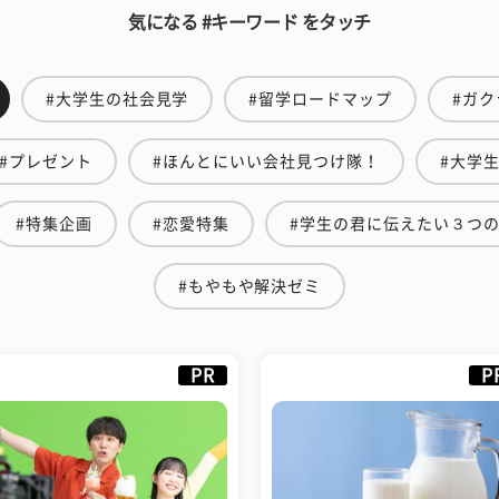
気になる #キーワード をタッチ
#大学生の社会見学
#留学ロードマップ
#ガク
#プレゼント
#ほんとにいい会社見つけ隊！
#大学
#特集企画
#恋愛特集
#学生の君に伝えたい３つ
#もやもや解決ゼミ
PR
P