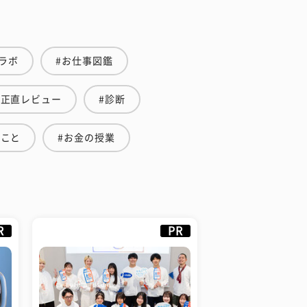
ラボ
#お仕事図鑑
生正直レビュー
#診断
のこと
#お金の授業
R
PR