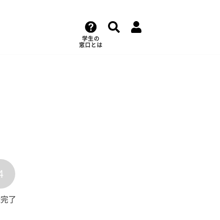
学生の
窓口とは
4
録完了