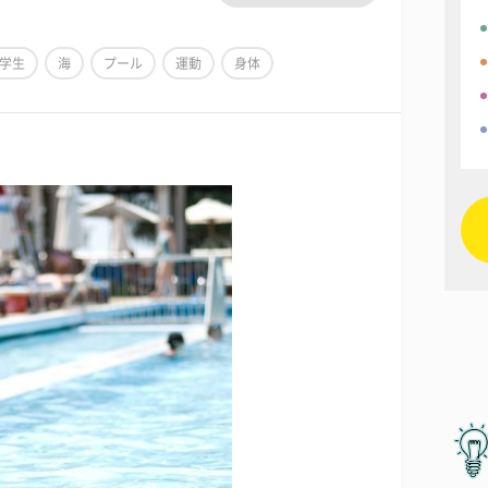
学生
海
プール
運動
身体