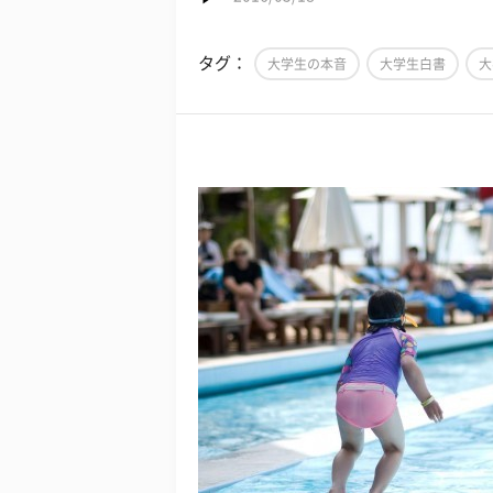
タグ：
大学生の本音
大学生白書
大