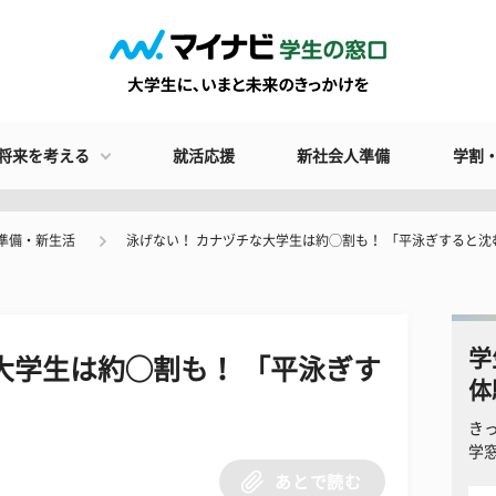
将来を考える
就活応援
新社会人準備
学割
準備・新生活
泳げない！ カナヅチな大学生は約◯割も！ 「平泳ぎすると沈
学
大学生は約◯割も！ 「平泳ぎす
体
き
学
あとで読む