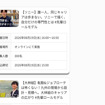
【ソニー】誰一人、同じキャリ
アは歩まない。ソニーで描く、
自分だけの専門性とは #先輩ロ
ールモデル
催日時
2026年08月19日(水) 16:00〜16:50
催場所
オンラインにて実施
集人数
300名
込締切
2026年08月19日(水) 15:00
【大林組】転勤&ジョブローテ
は怖くない！九州の現場から設
計・見積へ。大林組のキャリア
の広がり #先輩ロールモデル