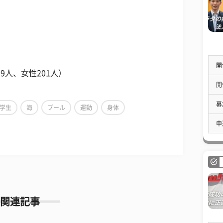
開
9人、女性201人）
開
募
学生
海
プール
運動
身体
申
関連記事