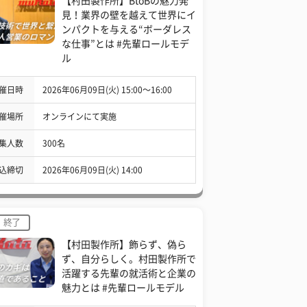
【村田製作所】BtoBの魅力発
見！業界の壁を越えて世界にイ
ンパクトを与える“ボーダレス
な仕事”とは #先輩ロールモデ
ル
催日時
2026年06月09日(火) 15:00〜16:00
催場所
オンラインにて実施
集人数
300名
込締切
2026年06月09日(火) 14:00
終了
【村田製作所】飾らず、偽ら
ず、自分らしく。村田製作所で
活躍する先輩の就活術と企業の
魅力とは #先輩ロールモデル