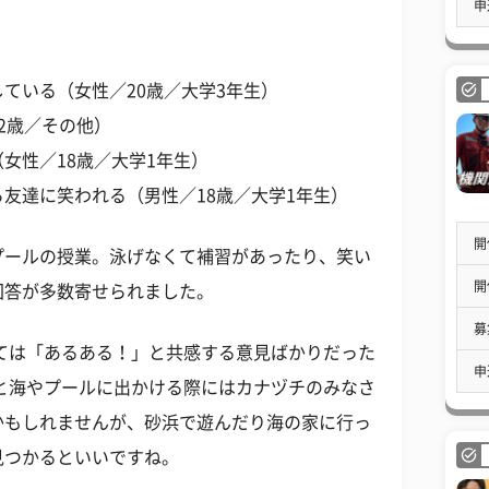
申
ている（女性／20歳／大学3年生）
2歳／その他）
女性／18歳／大学1年生）
友達に笑われる（男性／18歳／大学1年生）
開
プールの授業。泳げなくて補習があったり、笑い
開
回答が多数寄せられました。
募
ては「あるある！」と共感する意見ばかりだった
申
と海やプールに出かける際にはカナヅチのみなさ
かもしれませんが、砂浜で遊んだり海の家に行っ
見つかるといいですね。