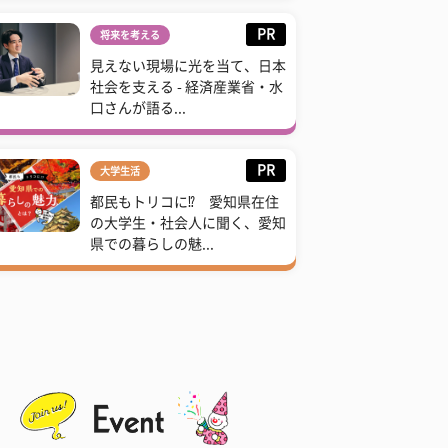
PR
将来を考える
見えない現場に光を当て、日本
社会を支える - 経済産業省・水
口さんが語る...
PR
大学生活
都民もトリコに⁉ 愛知県在住
の大学生・社会人に聞く、愛知
県での暮らしの魅...