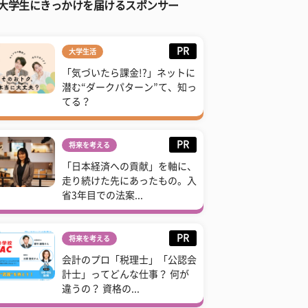
大学生にきっかけを届けるスポンサー
PR
大学生活
「気づいたら課金!?」ネットに
潜む“ダークパターン”て、知っ
てる？
PR
将来を考える
「日本経済への貢献」を軸に、
走り続けた先にあったもの。入
省3年目での法案...
PR
将来を考える
会計のプロ「税理士」「公認会
計士」ってどんな仕事？ 何が
違うの？ 資格の...