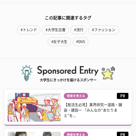
この記事に関連するタグ
#トレンド
#大学生白書
#流行
#ファッション
#女子大生
#SNS
大学生にきっかけを届けるスポンサー
PR
将来を考える
【就活生必見】業界研究ー道路・舗
装・建設ー 「みんなの“あたりま
え”を...
PR
将来を考える