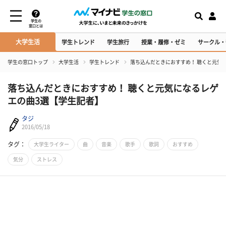
学生の
窓口とは
大学生活
学生トレンド
学生旅行
授業・履修・ゼミ
サークル・
学生の窓口トップ
大学生活
学生トレンド
落ち込んだときにおすすめ！ 聴くと元気
落ち込んだときにおすすめ！ 聴くと元気になるレゲ
エの曲3選【学生記者】
タジ
2016/05/18
タグ：
大学生ライター
曲
音楽
歌手
歌詞
おすすめ
気分
ストレス