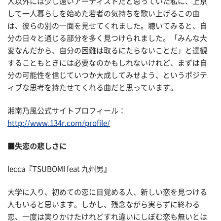
人以外には少し遠いアーティストだと思っていた私に、上京
して一人暮らしを始めた若者の気持ちを歌い上げるこの曲
は、彼らの別の一面を見せてくれました。聴いてみると、自
分の日々と通じる部分を多く見つけられました。「みんな大
変なんだから、自分の困難は取るにたらないことだ」と達観
することもときには必要なのかもしれないけれど、まずは自
分の可能性を信じていつか大成してみせよう、というポジテ
ィブな思考を持たせてくれる曲だと思っています。
湘南乃風公式サイトプロフィール：
http://www.134r.com/profile/
■失恋の悲しさに
lecca『TSUBOMI feat 九州男』
大学に入り、初めての恋に目覚める人、新しい恋を見つける
人もいると思います。しかし、残念ながら実らずに終わる
恋、一度は実りかけたけれどすれ違いにしぼむ恋も無いとは