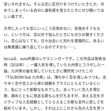
言いきれません。そんな恋に区切りをつけたいときとか、冷
めてしまっている自分に違和感を覚えたときにぜひ聴いてほ
しい曲です。
大学に入っても恋にいっこう目覚めない、目覚めそうもな
い、という方は、恋以外で悩んだときにもぜひお聴きくださ
い。恋心はなくても、日々出会いと別れを意識的に、あるい
は無意識に繰り返しているのですから……。
leccaは、avex所属のレゲエシンガーです。この作品は発表当
時（2010年）、一躍人気を博していた九州男とコラボした一
曲。九州男の曲を探していたときに偶然見つけたこの
『TSUBOMI feat 九州男』は、薄れゆく恋を惜しみつつも、去
りゆく恋や恋人から得た経験をプラスにとらえているとい
う、私にとって新鮮なものでした。去っていく恋人を恨む
歌、諦めとともに見送る歌も心を打ちますが、消える恋をポ
ジティブな人生経験としてとらえるこの歌も言外に悲しさを
秘めています。しかし、それ以上にこれから先の人生を見つ