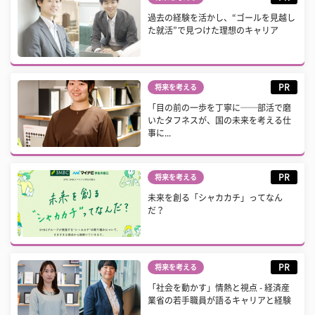
過去の経験を活かし、“ゴールを見越し
た就活”で見つけた理想のキャリア
PR
将来を考える
「目の前の一歩を丁寧に──部活で磨
いたタフネスが、国の未来を考える仕
事に...
PR
将来を考える
未来を創る「シャカカチ」ってなん
だ？
PR
将来を考える
「社会を動かす」情熱と視点 - 経済産
業省の若手職員が語るキャリアと経験