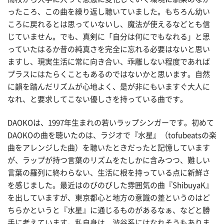
ったころ、この曲を繰り返し聴いていました。もちろん幼い
ころに戻れるとは思っていないし、魔法が使えるなどとも信
じていません。でも、真剣に「自分は何にでもなれる」と思
っていたはるか昔の純真さを完全に忘れる必要はないと思い
ますし、現実生活に常に向き合い、乖離しない程度であれば
プラスにはたらくこともあるのではないかと思います。自然
に韻を踏んだリズムが心地よく、是が非にもいますぐ大人に
なれ、と要求してこない優しさを持っている曲です。
DAOKOは、1997年生まれの若いラップシンガーです。初めて
DAOKOの曲を聴いたのは、ラジオで『水星』（tofubeatsの楽
曲をアレンジした曲）を聴いたときだったと記憶しています
が、ラップが持つ言葉のリズムをたしかに含みつつ、難しい
言葉の羅列に終わらない、生活に根を持っている点に新鮮さ
を感じました。最近はのびのびした雰囲気の曲『ShibuyaK』
を出していますが、東京都心と地方の意識の差というのはど
ちらかというと『水星』に通じるものがあるなぁ、などと勝
手に考えています。私自身は、渋谷系にはなれそうもありま