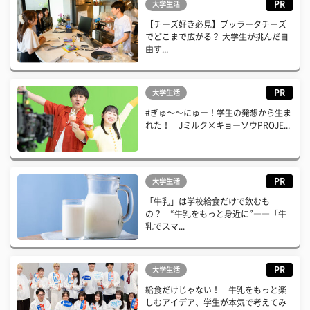
PR
大学生活
【チーズ好き必見】ブッラータチーズ
でどこまで広がる？ 大学生が挑んだ自
由す...
PR
大学生活
#ぎゅ〜〜にゅー！学生の発想から生ま
れた！ Jミルク×キョーソウPROJE...
PR
大学生活
「牛乳」は学校給食だけで飲むも
の？ “牛乳をもっと身近に”――「牛
乳でスマ...
PR
大学生活
給食だけじゃない！ 牛乳をもっと楽
しむアイデア、学生が本気で考えてみ