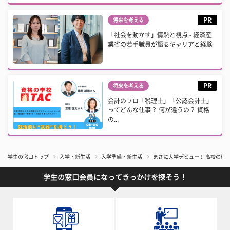
PR
将来を考える
「社会を動かす」情熱と視点 - 経済産
業省の若手職員が語るキャリアと経験
PR
将来を考える
会計のプロ「税理士」「公認会計士」
ってどんな仕事？ 何が違うの？ 資格
の...
学生の窓口トップ
入学・新生活
入学準備・新生活
まさに大学デビュー！ 高校の時
学生の窓口会員になってきっかけを探そう！