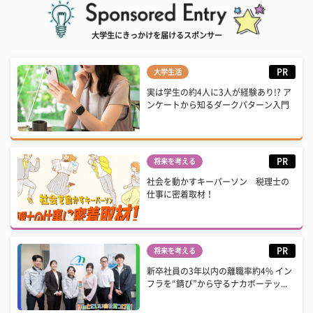
大学生にきっかけを届けるスポンサー
PR
大学生活
実は学生の約4人に3人が経験あり!? ア
ンケートから知るダークパターン入門
PR
将来を考える
社会を動かすキーパーソン 税理士の
仕事に密着取材！
PR
将来を考える
新卒社員の3年以内の離職率約4% イン
フラを“錆び”から守るナカボーテッ...