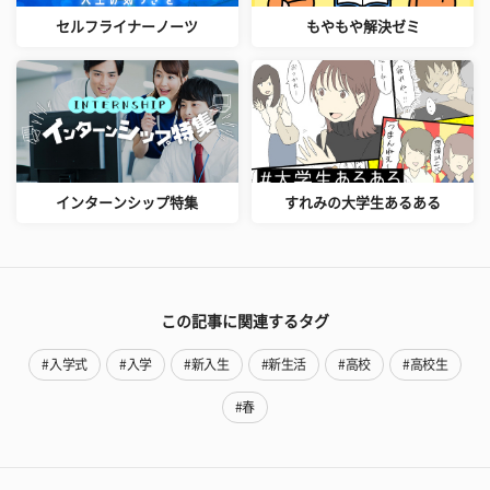
セルフライナーノーツ
もやもや解決ゼミ
インターンシップ特集
すれみの大学生あるある
この記事に関連するタグ
#入学式
#入学
#新入生
#新生活
#高校
#高校生
#春