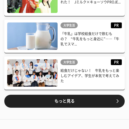
れた！ Jミルク×キョーソウPROJE...
PR
大学生活
「牛乳」は学校給食だけで飲むも
の？ “牛乳をもっと身近に”――「牛
乳でスマ...
PR
大学生活
給食だけじゃない！ 牛乳をもっと楽
しむアイデア、学生が本気で考えてみ
た
もっと見る