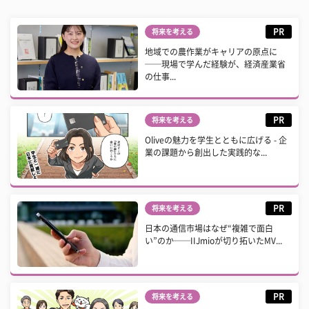
PR
将来を考える
地域での農作業がキャリアの原点に
──現場で学んだ経験が、経済産業省
の仕事...
PR
将来を考える
Oliveの魅力を学生とともに広げる - 企
業の課題から創出した実践的な...
PR
将来を考える
日本の通信市場はなぜ“複雑で面白
い”のか──IIJmioが切り拓いたMV...
PR
将来を考える