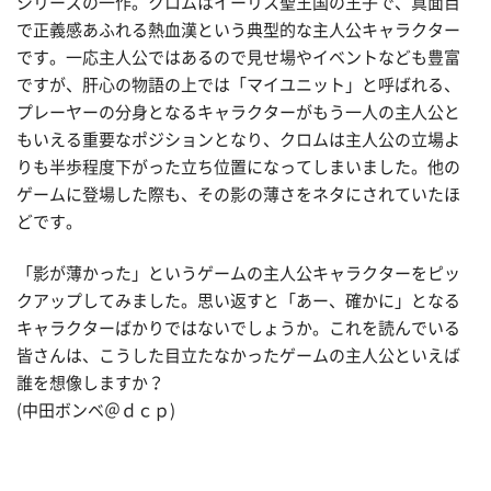
シリーズの一作。クロムはイーリス聖王国の王子で、真面目
で正義感あふれる熱血漢という典型的な主人公キャラクター
です。一応主人公ではあるので見せ場やイベントなども豊富
ですが、肝心の物語の上では「マイユニット」と呼ばれる、
プレーヤーの分身となるキャラクターがもう一人の主人公と
もいえる重要なポジションとなり、クロムは主人公の立場よ
りも半歩程度下がった立ち位置になってしまいました。他の
ゲームに登場した際も、その影の薄さをネタにされていたほ
どです。
「影が薄かった」というゲームの主人公キャラクターをピッ
クアップしてみました。思い返すと「あー、確かに」となる
キャラクターばかりではないでしょうか。これを読んでいる
皆さんは、こうした目立たなかったゲームの主人公といえば
誰を想像しますか？
(中田ボンベ＠ｄｃｐ)