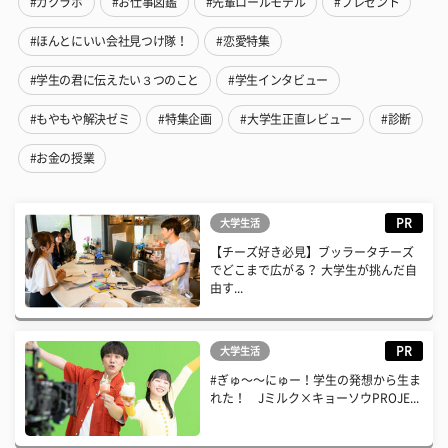
#ガクラボ
#お仕事図鑑
#先輩ロールモデル
#プレゼント
#ほんとにいい会社見つけ隊！
#恋愛特集
#学生の君に伝えたい３つのこと
#学生インタビュー
#もやもや解決ゼミ
#特集企画
#大学生正直レビュー
#診断
#お金の授業
PR
大学生活
【チーズ好き必見】ブッラータチーズ
でどこまで広がる？ 大学生が挑んだ自
由す...
PR
大学生活
#ぎゅ〜〜にゅー！学生の発想から生ま
れた！ Jミルク×キョーソウPROJE...