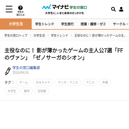
学生の
窓口とは
大学生活
学生トレンド
学生旅行
授業・履修・ゼミ
サークル・
学生の窓口トップ
大学生活
学生トレンド
主役なのに！ 影が薄かったゲームの主人
主役なのに！ 影が薄かったゲームの主人公7選「FF
のヴァン」「ゼノサーガのシオン」
学生の窓口編集部
2016/04/26
タグ：
ゲーム
ゆるキャラ
マンガ・アニメ
アニメ
声優
大学生
雑学
豆知識