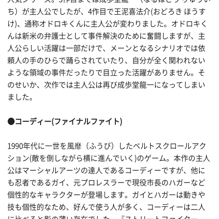
ち）が主人公でしたが、4作目で王泥喜法介(おどろき ほうす
け)、通称オドロキくんに主人公が変わりました。オドロキく
んは新米の弁護士として事件解決のために奮闘しますが、主
人公らしい活躍は一部だけで、メーンとなるシナリオでは依
頼人の手のひらで踊らされていたり、自分が全く関われない
ような領域の事件だったりで目立った活躍がありません。そ
のせいか、次作では主人公は再び成歩堂龍一になってしまい
ました。
●コーディー(ファイナルファイト)
1990年代に一世を風靡（ふうび）したベルトスクロールアク
ション(敵を倒しながら横に進んでいく)のゲーム。本作の主人
公はマーシャルアーツの達人であるコーディーですが、他に
も忍者であるガイ、元プロレスラーで現役市長のハガーなど
個性的なキャラクターが登場します。ガイとハガーは動きや
技も個性的なため、好んで使う人が多く、コーディーは二人