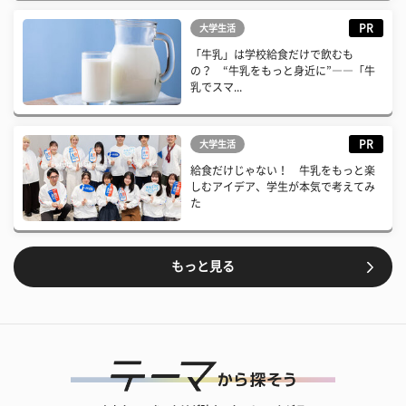
PR
大学生活
「牛乳」は学校給食だけで飲むも
の？ “牛乳をもっと身近に”――「牛
乳でスマ...
PR
大学生活
給食だけじゃない！ 牛乳をもっと楽
しむアイデア、学生が本気で考えてみ
た
もっと見る