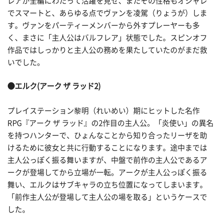
レアが全編にわたって活躍を見せ、またその性格もオシャレ
でスマートと、あらゆる点でヴァンを凌駕（りょうが）しま
す。ヴァンをパーティーメンバーから外すプレーヤーも多
く、まさに「主人公はバルフレア」状態でした。スピンオフ
作品ではしっかりと主人公の務めを果たしていたのがまだ救
いでした。
●エルク(アーク ザ ラッド2)
プレイステーション黎明（れいめい）期にヒットした名作
RPG『アーク ザ ラッド』の2作目の主人公。「炎使い」の異名
を持つハンターで、ひょんなことから知り合ったリーザを助
けるために彼女と共に行動することになります。途中までは
主人公っぽく振る舞いますが、中盤で前作の主人公であるア
ークが登場してから立場が一転。アークが主人公っぽく振る
舞い、エルクはサブキャラの立ち位置になってしまいます。
「前作主人公が登場して主人公の場を取る」というケースで
した。