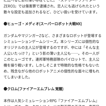
に比べると影の薄い存在でした。『ストリートファイター
ZERO3』では傷害罪で逮捕され、恋人にも逃げられたという
散々な設定も追加されるなど、ひどい扱いを受けています。
●ヒューゴ・メディオ(スーパーロボット大戦MX)
ガンダムやマジンガーZなど、さまざまなロボットが登場する
シミュレーションゲームシリーズ。本シリーズには個性的な
オリジナルの主人公が登場するのですが、中には「そんな主
人公いたっけ？」という影の薄い主人公も……。その一人が
このヒューゴです。連邦軍特務部隊のパイロットで、主人公
機を操り戦います。しかしそこまで特徴的な性格でもないた
め、残念ながら他のロボットアニメの個性的な面々に埋もれ
てしまいました。
●クロム(ファイアーエムブレム 覚醒)
本作は人気シミュレーションRPG『ファイアーエムブレム』