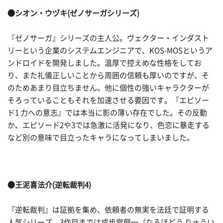
●シオン・ウヅキ(ゼノサーガシリーズ)
『ゼノサーガ』シリーズの主人公。ヴェクター・インダスト
リーという企業のシステムエンジニアで、KOS-MOSというア
ンドロイドを開発しました。温厚で控えめな性格をしてお
り、また礼儀正しいことから周囲の信頼も厚いのですが、そ
のためあまり目立ちません。他に個性の強いキャラクターが
そろっていることもそれを加速させる要因です。『エピソー
ド1 力への意志』では本当に影の薄い存在でした。その反動
か、エピソード2や3では急激に活発になり、色恋に暴走する
など別の意味で目立ったキャラになってしまいました。
●王泥喜法介(逆転裁判4)
『逆転裁判』は証拠を集め、依頼者の無実を法廷で証明する
人気シリーズ。3作目までは成歩堂龍一（なるほどう りゅうい