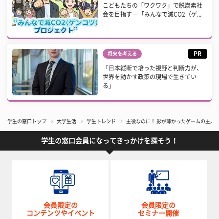
こどもたちの「ワクワク」で脱炭素社
会を目指す – 「みんなで減CO2（ゲ...
PR
将来を考える
「日本縦断で培った視野と判断力が、
世界を動かす政策の現場で生きてい
る」
学生の窓口トップ
大学生活
学生トレンド
主役なのに！ 影が薄かったゲームの主人
学生の窓口会員になってきっかけを探そう！
会員限定の
会員限定の
コンテンツやイベント
セミナー開催