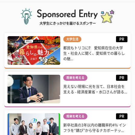
大学生にきっかけを届けるスポンサー
PR
大学生活
都民もトリコに⁉ 愛知県在住の大学
生・社会人に聞く、愛知県での暮らし
の魅...
PR
将来を考える
見えない現場に光を当て、日本社会を
支える - 経済産業省・水口さんが語る...
PR
将来を考える
新卒社員の3年以内の離職率約4% イン
フラを“錆び”から守るナカボーテッ...