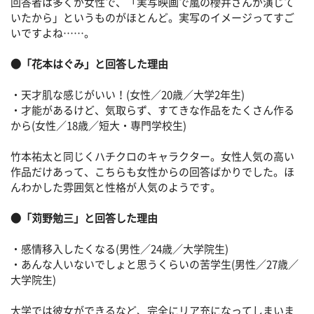
回答者は多くが女性で、「実写映画で嵐の櫻井さんが演じて
いたから」というものがほとんど。実写のイメージってすご
いですよね……。
●「花本はぐみ」と回答した理由
・天才肌な感じがいい！(女性／20歳／大学2年生)
・才能があるけど、気取らず、すてきな作品をたくさん作る
から(女性／18歳／短大・専門学校生)
竹本祐太と同じくハチクロのキャラクター。女性人気の高い
作品だけあって、こちらも女性からの回答ばかりでした。ほ
んわかした雰囲気と性格が人気のようです。
●「苅野勉三」と回答した理由
・感情移入したくなる(男性／24歳／大学院生)
・あんな人いないでしょと思うくらいの苦学生(男性／27歳／
大学院生)
大学では彼女ができるなど、完全にリア充になってしまいま