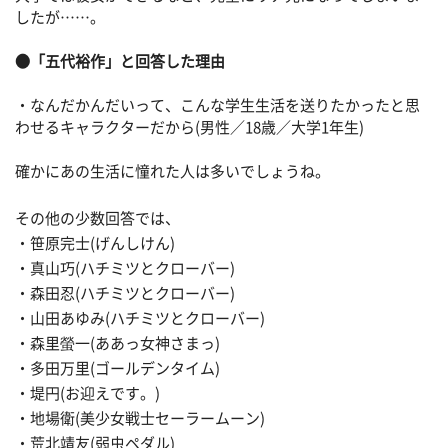
したが……。
●「五代裕作」と回答した理由
・なんだかんだいって、こんな学生生活を送りたかったと思
わせるキャラクターだから(男性／18歳／大学1年生)
確かにあの生活に憧れた人は多いでしょうね。
その他の少数回答では、
・笹原完士(げんしけん)
・真山巧(ハチミツとクローバー)
・森田忍(ハチミツとクローバー)
・山田あゆみ(ハチミツとクローバー)
・森里螢一(ああっ女神さまっ)
・多田万里(ゴールデンタイム)
・堤円(お迎えです。)
・地場衛(美少女戦士セーラームーン)
・荒北靖友(弱虫ペダル)