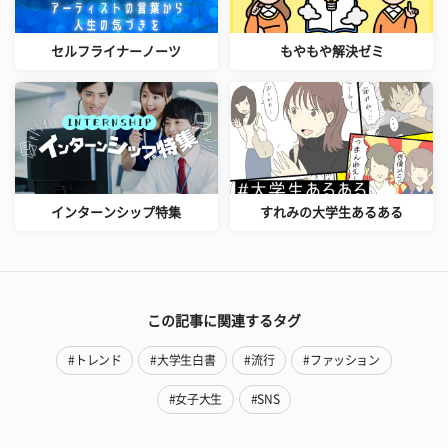
セルフライナーノーツ
もやもや解決ゼミ
インターンシップ特集
すれみの大学生あるある
この記事に関連するタグ
#トレンド
#大学生白書
#流行
#ファッション
#女子大生
#SNS