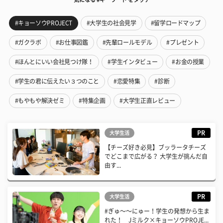
#キョーソウPROJECT
#大学生の社会見学
#留学ロードマップ
#ガクラボ
#お仕事図鑑
#先輩ロールモデル
#プレゼント
#ほんとにいい会社見つけ隊！
#学生インタビュー
#お金の授業
#学生の君に伝えたい３つのこと
#恋愛特集
#診断
#もやもや解決ゼミ
#特集企画
#大学生正直レビュー
PR
大学生活
【チーズ好き必見】ブッラータチーズ
でどこまで広がる？ 大学生が挑んだ自
由す...
PR
大学生活
#ぎゅ〜〜にゅー！学生の発想から生ま
れた！ Jミルク×キョーソウPROJE...