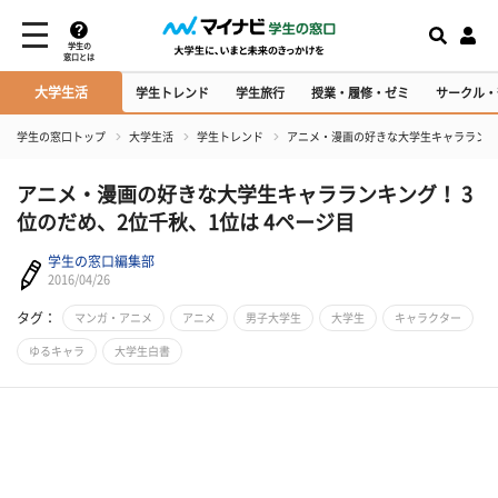
学生の
窓口とは
大学生活
学生トレンド
学生旅行
授業・履修・ゼミ
サークル・
学生の窓口トップ
大学生活
学生トレンド
アニメ・漫画の好きな大学生キャラランキン
アニメ・漫画の好きな大学生キャラランキング！ 3
位のだめ、2位千秋、1位は 4ページ目
学生の窓口編集部
2016/04/26
タグ：
マンガ・アニメ
アニメ
男子大学生
大学生
キャラクター
ゆるキャラ
大学生白書