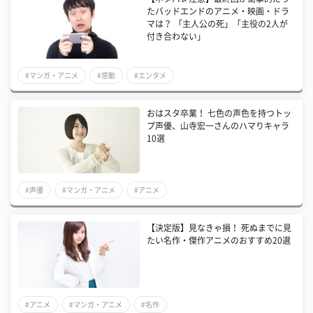
たバッドエンドのアニメ・映画・ドラ
マは？ 「主人公の死」「主役の2人が
付き合わない」
#マンガ・アニメ
#感動
#エンタメ
おはスタ卒業！ 七色の声色を持つトッ
プ声優、山寺宏一さんのハマりキャラ
10選
#声優
#マンガ・アニメ
#アニメ
【決定版】見なきゃ損！ 死ぬまでに見
たい名作・傑作アニメのおすすめ20選
#アニメ
#マンガ・アニメ
#名作