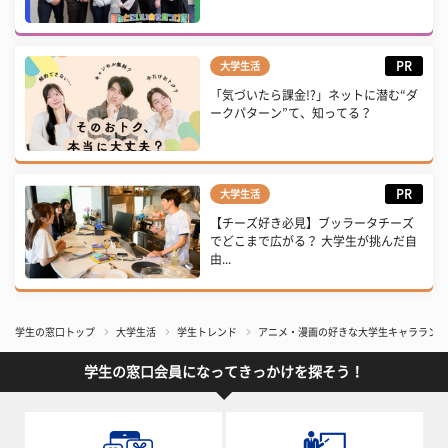
PR
大学生活
「気づいたら課金!?」ネットに潜む“ダ
ークパターン”て、知ってる？
PR
大学生活
【チーズ好き必見】ブッラータチーズ
でどこまで広がる？ 大学生が挑んだ自
由...
学生の窓口トップ
大学生活
学生トレンド
アニメ・漫画の好きな大学生キャラランキン
学生の窓口会員になってきっかけを探そう！