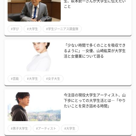
生、萩本欽一さんが大学生に伝えたい
こと
#学び
#大学生
#学生ジーニアス調査隊
​「少ない時間で多くのことを吸収でき
るように」―女優、山崎紘菜が大学生
活と女優業について語る
#芸能
#大学生
#女子大生
今注目の現役大学生アーティスト、山
下歩にとっての大学生活とは―「やり
たいことを突き詰める時間」
#男子大学生
#アーティスト
#大学生