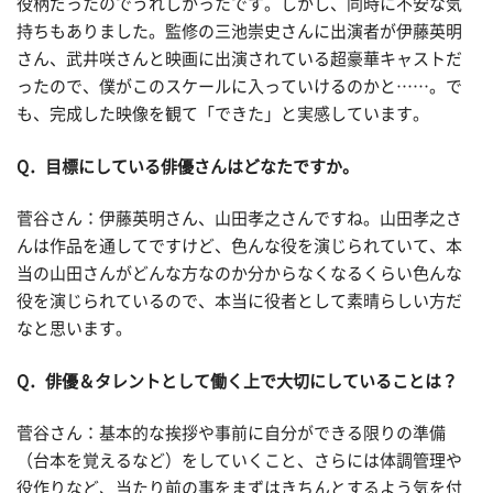
役柄だったのでうれしかったです。しかし、同時に不安な気
持ちもありました。監修の三池崇史さんに出演者が伊藤英明
さん、武井咲さんと映画に出演されている超豪華キャストだ
ったので、僕がこのスケールに入っていけるのかと……。で
も、完成した映像を観て「できた」と実感しています。
Q
．目標にしている俳優さんはどなたですか。
菅谷さん：伊藤英明さん、山田孝之さんですね。山田孝之さ
んは作品を通してですけど、色んな役を演じられていて、本
当の山田さんがどんな方なのか分からなくなるくらい色んな
役を演じられているので、本当に役者として素晴らしい方だ
なと思います。
Q
．俳優＆タレントとして働く上で大切にしていることは？
菅谷さん：基本的な挨拶や事前に自分ができる限りの準備
（台本を覚えるなど）をしていくこと、さらには体調管理や
役作りなど、当たり前の事をまずはきちんとするよう気を付