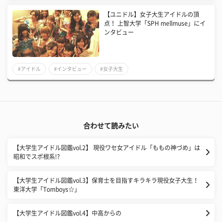
【ユニドル】女子大生アイドルの頂
点！ 上智大学「SPH mellmuse」にイ
ンタビュー
#アイドル
#インタビュー
#女子大生
合わせて読みたい
【大学生アイドル図鑑vol.2】​ 現役ワセ女アイドル「ももの神づめ」は
昭和でスポ根系!?
【大学生アイドル図鑑vol.3】​保育士を目指すキラキラ現役女子大生！
東洋大学「Tomboys☆」
【大学生アイドル図鑑vol.4】​中高からの