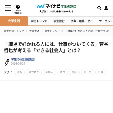
学生の
窓口とは
大学生活
学生トレンド
学生旅行
授業・履修・ゼミ
サークル・
学生の窓口トップ
大学生活
学生トレンド
​「職場で好かれる人には、仕事がついて
​「職場で好かれる人には、仕事がついてくる」菅谷
哲也が考える「できる社会人」とは？
学生の窓口編集部
2016/04/24
タグ：
芸能
地方ネタ
芸能人
ネタ
会社
ドラマ
仕事