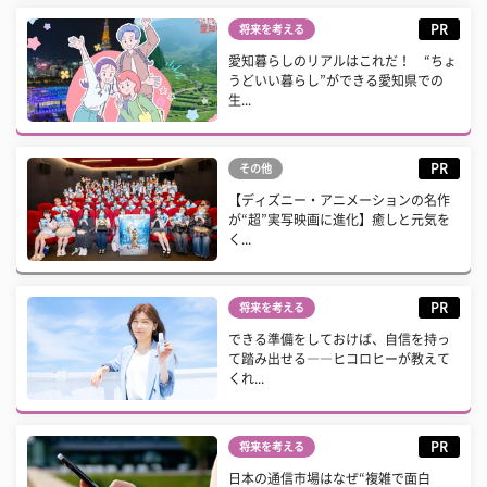
PR
将来を考える
愛知暮らしのリアルはこれだ！ “ちょ
うどいい暮らし”ができる愛知県での
生...
PR
その他
【ディズニー・アニメーションの名作
が“超”実写映画に進化】癒しと元気を
く...
PR
将来を考える
できる準備をしておけば、自信を持っ
て踏み出せる――ヒコロヒーが教えて
くれ...
PR
将来を考える
日本の通信市場はなぜ“複雑で面白