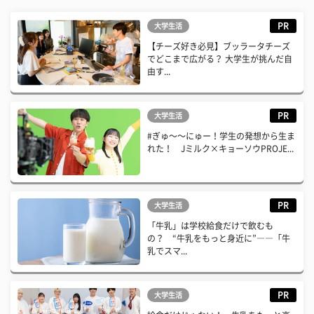
PR
大学生活
【チーズ好き必見】ブッラータチーズ
でどこまで広がる？ 大学生が挑んだ自
由す...
PR
大学生活
#ぎゅ〜〜にゅー！学生の発想から生ま
れた！ Jミルク×キョーソウPROJE...
PR
大学生活
「牛乳」は学校給食だけで飲むも
の？ “牛乳をもっと身近に”――「牛
乳でスマ...
PR
大学生活