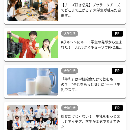
【チーズ好き必見】ブッラータチーズ
でどこまで広がる？ 大学生が挑んだ自
由す...
PR
大学生活
#ぎゅ〜〜にゅー！学生の発想から生ま
れた！ Jミルク×キョーソウPROJE...
PR
大学生活
「牛乳」は学校給食だけで飲むも
の？ “牛乳をもっと身近に”――「牛
乳でスマ...
PR
大学生活
給食だけじゃない！ 牛乳をもっと楽
しむアイデア、学生が本気で考えてみ
た