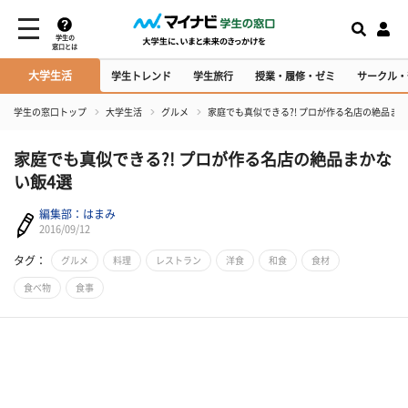
学生の
窓口とは
大学生活
学生トレンド
学生旅行
授業・履修・ゼミ
サークル・
学生の窓口トップ
大学生活
グルメ
家庭でも真似できる?! プロが作る名店の絶品ま
家庭でも真似できる?! プロが作る名店の絶品まかな
い飯4選
編集部：はまみ
2016/09/12
タグ：
グルメ
料理
レストラン
洋食
和食
食材
食べ物
食事