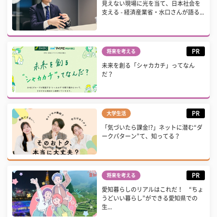
見えない現場に光を当て、日本社会を
支える - 経済産業省・水口さんが語る...
PR
将来を考える
未来を創る「シャカカチ」ってなん
だ？
PR
大学生活
「気づいたら課金!?」ネットに潜む“ダ
ークパターン”て、知ってる？
PR
将来を考える
愛知暮らしのリアルはこれだ！ “ちょ
うどいい暮らし”ができる愛知県での
生...