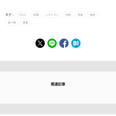
タグ：
グルメ
料理
レストラン
洋食
和食
食材
食べ物
食事
関連記事