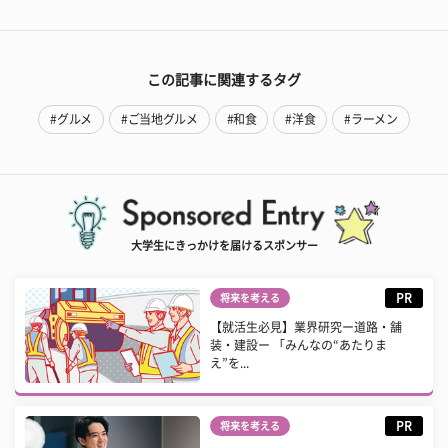
この記事に関連するタグ
#グルメ
#ご当地グルメ
#和食
#洋食
#ラーメン
大学生にきっかけを届けるスポンサー
PR
将来を考える
【就活生必見】業界研究ー道路・舗
装・建設ー 「みんなの“あたりま
え”を...
PR
将来を考える