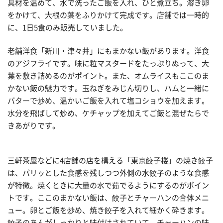
具材を温めて、水で洗ったご飯を入れ、ひと煮立ち。溶き卵
をかけて、大根の葉をふりかけて完成です。店舗では一時的
に、1日5食のみ販売していました。
老舗洋食「新川・津々井」にもまかない飯があります。洋食
のアジフライです。味に粒マスタードをたっぷりぬって、大
葉を敷き詰めるのがポイント。また、オムライスもここのま
かない飯の魅力です。玉ねぎをみじん切りし、ハムと一緒に
バターで炒め、温かいご飯を入れて塩コショウを加えます。
水分を飛ばして炒め、ケチャップを加えてご飯と混ぜたらで
きあがりです。
三軒茶屋などに4店舗の店を構える「東京餃子楼」の焼き餃子
は、パリッとした食感を残しつつ外側の水餃子のような食感
が特徴。焼くときに大量の水で茹でるようにするのがポイン
トです。ここのまかない飯は、餃子とチャーハンの合体メニ
ュー。卵とご飯を炒め、焼き餃子を入れて細かく砕きます。
餃子のあんがしっかりと味付けされていて、チャーハンの味