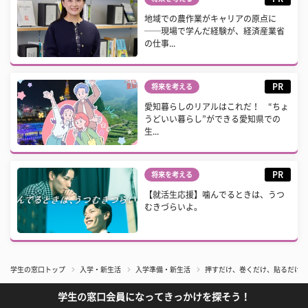
地域での農作業がキャリアの原点に
──現場で学んだ経験が、経済産業省
の仕事...
PR
将来を考える
愛知暮らしのリアルはこれだ！ “ちょ
うどいい暮らし”ができる愛知県での
生...
PR
将来を考える
【就活生応援】噛んでるときは、うつ
むきづらいよ。
学生の窓口トップ
入学・新生活
入学準備・新生活
押すだけ、巻くだけ、貼るだけ…
学生の窓口会員になってきっかけを探そう！