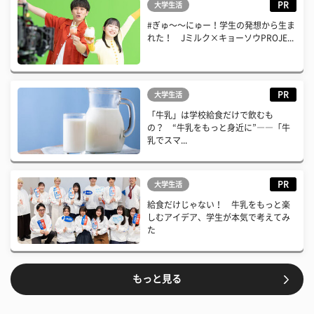
PR
大学生活
#ぎゅ〜〜にゅー！学生の発想から生ま
れた！ Jミルク×キョーソウPROJE...
PR
大学生活
「牛乳」は学校給食だけで飲むも
の？ “牛乳をもっと身近に”――「牛
乳でスマ...
PR
大学生活
給食だけじゃない！ 牛乳をもっと楽
しむアイデア、学生が本気で考えてみ
た
もっと見る