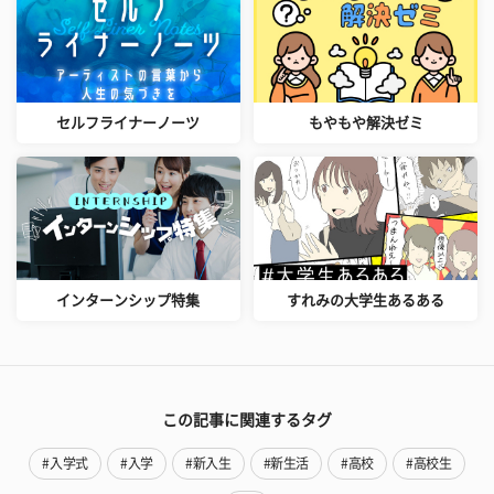
セルフライナーノーツ
もやもや解決ゼミ
インターンシップ特集
すれみの大学生あるある
この記事に関連するタグ
#入学式
#入学
#新入生
#新生活
#高校
#高校生