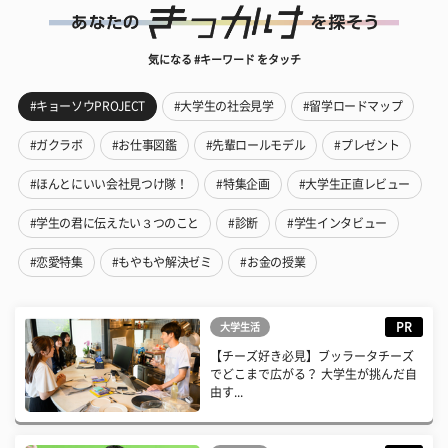
気になる #キーワード をタッチ
#キョーソウPROJECT
#大学生の社会見学
#留学ロードマップ
#ガクラボ
#お仕事図鑑
#先輩ロールモデル
#プレゼント
#ほんとにいい会社見つけ隊！
#特集企画
#大学生正直レビュー
#学生の君に伝えたい３つのこと
#診断
#学生インタビュー
#恋愛特集
#もやもや解決ゼミ
#お金の授業
PR
大学生活
【チーズ好き必見】ブッラータチーズ
でどこまで広がる？ 大学生が挑んだ自
由す...