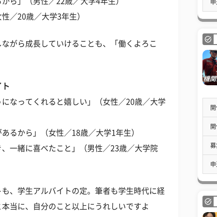
から」（男性／22歳／大学4年生）
申
性／20歳／大学3年生）
しながら成長していけることも、「働くよろこ
イト
になってくれると嬉しい」（女性／20歳／大学
開
開
あるから」（女性／18歳／大学1年生）
募
、一緒に喜べたこと」（男性／23歳／大学院
申
トも、学生アルバイトの定。筆者も学生時代に経
と本当に、自分のこと以上にうれしいですよ