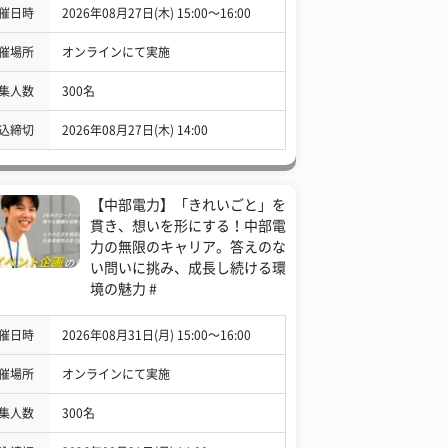
催日時
2026年08月27日(木) 15:00〜16:00
催場所
オンラインにて実施
集人数
300名
込締切
2026年08月27日(木) 14:00
【中部電力】「きれいごと」を
貫き、想いを形にする！中部電
力の無限のキャリア。答えのな
い問いに挑み、成長し続ける環
境の魅力 #
催日時
2026年08月31日(月) 15:00〜16:00
催場所
オンラインにて実施
集人数
300名