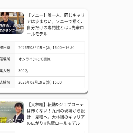
【ソニー】誰一人、同じキャリ
アは歩まない。ソニーで描く、
自分だけの専門性とは #先輩ロ
ールモデル
催日時
2026年08月19日(水) 16:00〜16:50
催場所
オンラインにて実施
集人数
300名
込締切
2026年08月19日(水) 15:00
【大林組】転勤&ジョブローテ
は怖くない！九州の現場から設
計・見積へ。大林組のキャリア
の広がり #先輩ロールモデル