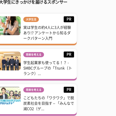
大学生にきっかけを届けるスポンサー
PR
大学生活
実は学生の約4人に3人が経験
あり!? アンケートから知るダ
ークパターン入門
PR
将来を考える
学生起業家も使ってる！？ -
SMBCグループの「Trunk（ト
ランク）...
PR
将来を考える
こどもたちの「ワクワク」で脱
炭素社会を目指す – 「みんなで
減CO2（ゲ...