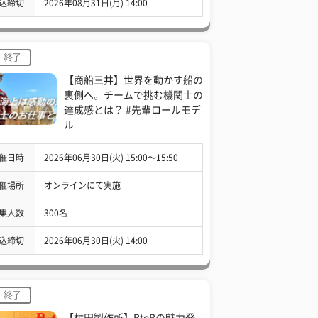
込締切
2026年08月31日(月) 14:00
終了
【商船三井】世界を動かす船の
裏側へ。チームで挑む機関士の
達成感とは？ #先輩ロールモデ
ル
催日時
2026年06月30日(火) 15:00〜15:50
催場所
オンラインにて実施
集人数
300名
込締切
2026年06月30日(火) 14:00
終了
【村田製作所】BtoBの魅力発