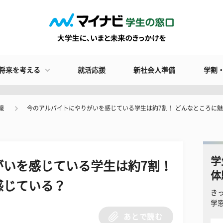
将来を考える
就活応援
新社会人準備
学割
識
今のアルバイトにやりがいを感じている学生は約7割！ どんなところに
学
がいを感じている学生は約7割！
体
感じている？
き
学
あとで読む