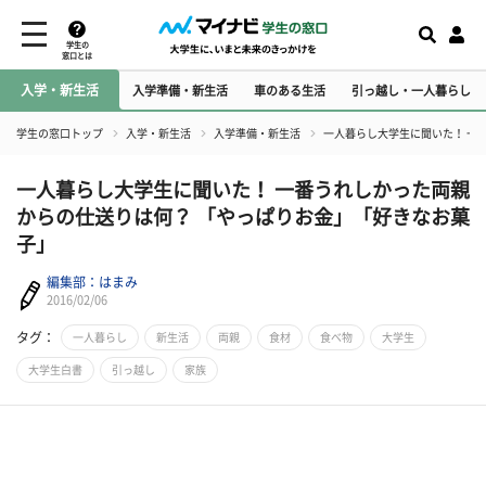
学生の
窓口とは
入学・新生活
入学準備・新生活
車のある生活
引っ越し・一人暮らし
学生の窓口トップ
入学・新生活
入学準備・新生活
一人暮らし大学生に聞いた！ 一
一人暮らし大学生に聞いた！ 一番うれしかった両親
からの仕送りは何？ 「やっぱりお金」「好きなお菓
子」
編集部：はまみ
2016/02/06
タグ：
一人暮らし
新生活
両親
食材
食べ物
大学生
大学生白書
引っ越し
家族