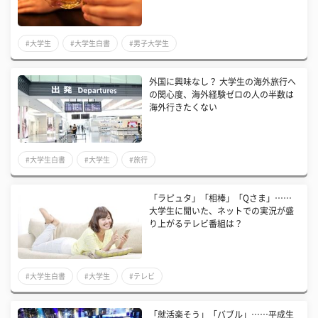
#大学生
#大学生白書
#男子大学生
外国に興味なし？ 大学生の海外旅行へ
の関心度、海外経験ゼロの人の半数は
海外行きたくない
#大学生白書
#大学生
#旅行
「ラピュタ」「相棒」「Qさま」……
大学生に聞いた、ネットでの実況が盛
り上がるテレビ番組は？
#大学生白書
#大学生
#テレビ
「就活楽そう」「バブル」……平成生