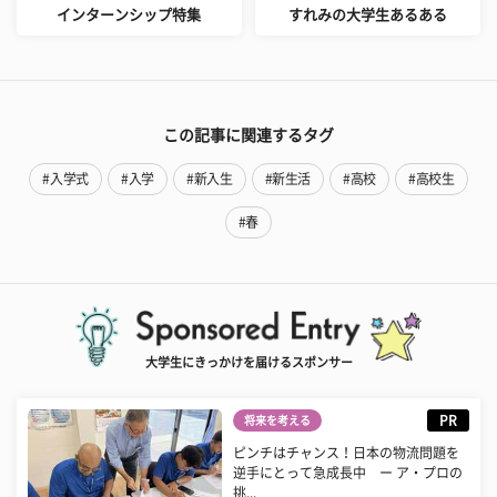
インターンシップ特集
すれみの大学生あるある
この記事に関連するタグ
#入学式
#入学
#新入生
#新生活
#高校
#高校生
#春
大学生にきっかけを届けるスポンサー
PR
将来を考える
ピンチはチャンス！日本の物流問題を
逆手にとって急成長中 ー ア・プロの
挑...