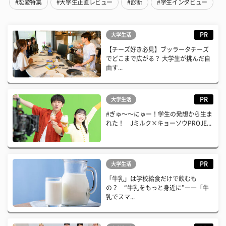
#恋愛特集
#大学生正直レビュー
#診断
#学生インタビュー
PR
大学生活
【チーズ好き必見】ブッラータチーズ
でどこまで広がる？ 大学生が挑んだ自
由す...
PR
大学生活
#ぎゅ〜〜にゅー！学生の発想から生ま
れた！ Jミルク×キョーソウPROJE...
PR
大学生活
「牛乳」は学校給食だけで飲むも
の？ “牛乳をもっと身近に”――「牛
乳でスマ...