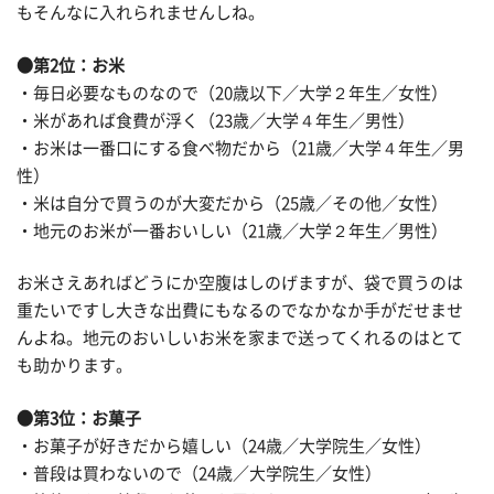
もそんなに入れられませんしね。
●第2位：お米
・毎日必要なものなので（20歳以下／大学２年生／女性）
・米があれば食費が浮く（23歳／大学４年生／男性）
・お米は一番口にする食べ物だから（21歳／大学４年生／男
性）
・米は自分で買うのが大変だから（25歳／その他／女性）
・地元のお米が一番おいしい（21歳／大学２年生／男性）
お米さえあればどうにか空腹はしのげますが、袋で買うのは
重たいですし大きな出費にもなるのでなかなか手がだせませ
んよね。地元のおいしいお米を家まで送ってくれるのはとて
も助かります。
●第3位：お菓子
・お菓子が好きだから嬉しい（24歳／大学院生／女性）
・普段は買わないので（24歳／大学院生／女性）