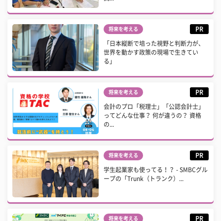
PR
将来を考える
「日本縦断で培った視野と判断力が、
世界を動かす政策の現場で生きてい
る」
PR
将来を考える
会計のプロ「税理士」「公認会計士」
ってどんな仕事？ 何が違うの？ 資格
の...
PR
将来を考える
学生起業家も使ってる！？ - SMBCグル
ープの「Trunk（トランク）...
PR
将来を考える