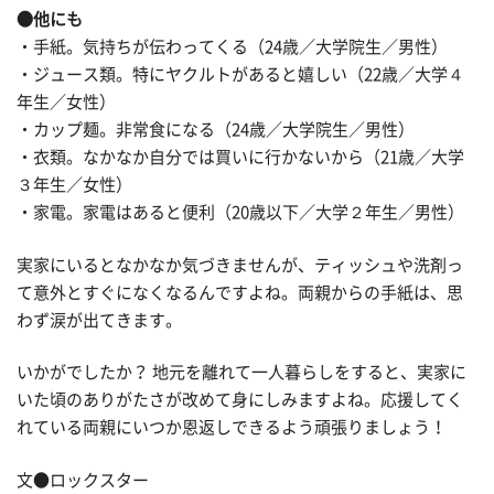
●他にも
・手紙。気持ちが伝わってくる（24歳／大学院生／男性）
・ジュース類。特にヤクルトがあると嬉しい（22歳／大学４
年生／女性）
・カップ麺。非常食になる（24歳／大学院生／男性）
・衣類。なかなか自分では買いに行かないから（21歳／大学
３年生／女性）
・家電。家電はあると便利（20歳以下／大学２年生／男性）
実家にいるとなかなか気づきませんが、ティッシュや洗剤っ
て意外とすぐになくなるんですよね。両親からの手紙は、思
わず涙が出てきます。
いかがでしたか？ 地元を離れて一人暮らしをすると、実家に
いた頃のありがたさが改めて身にしみますよね。応援してく
れている両親にいつか恩返しできるよう頑張りましょう！
文●ロックスター