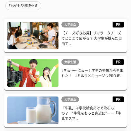
#もやもや解決ゼミ
PR
大学生活
【チーズ好き必見】ブッラータチーズ
でどこまで広がる？ 大学生が挑んだ自
由す...
PR
大学生活
#ぎゅ〜〜にゅー！学生の発想から生ま
れた！ Jミルク×キョーソウPROJE...
PR
大学生活
「牛乳」は学校給食だけで飲むも
の？ “牛乳をもっと身近に”――「牛
乳でスマ...