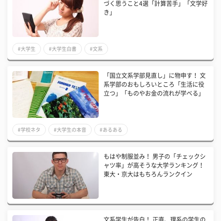
づく思うこと4選「計算苦手」「文学好
き」
#大学生
#大学生白書
#文系
​「国立文系学部見直し」に物申す！ 文
系学部のおもしろいところ「生活に役
立つ」「ものやお金の流れが学べる」
#学校ネタ
#大学生の本音
#あるある
もはや制服並み！ 男子の「チェックシ
ャツ率」が高そうな大学ランキング！
東大・京大はもちろんランクイン
文系学生が告白！ 正直、理系の学生の