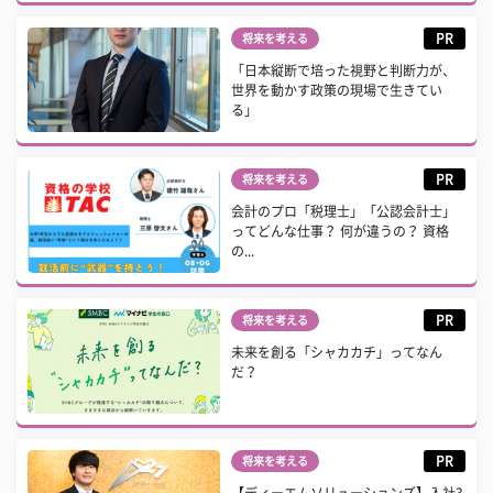
PR
将来を考える
「日本縦断で培った視野と判断力が、
世界を動かす政策の現場で生きてい
る」
PR
将来を考える
会計のプロ「税理士」「公認会計士」
ってどんな仕事？ 何が違うの？ 資格
の...
PR
将来を考える
未来を創る「シャカカチ」ってなん
だ？
PR
将来を考える
【ディーエムソリューションズ】入社3