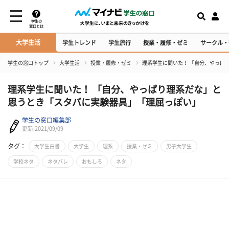
学生の
窓口とは
大学生活
学生トレンド
学生旅行
授業・履修・ゼミ
サークル・
学生の窓口トップ
大学生活
授業・履修・ゼミ
理系学生に聞いた！ 「自分、やっぱ
理系学生に聞いた！ 「自分、やっぱり理系だな」と
思うとき「スタバに実験器具」「理屈っぽい」
学生の窓口編集部
更新:2021/09/09
タグ：
大学生白書
大学生
理系
授業・ゼミ
男子大学生
学校ネタ
ネタバレ
おもしろ
ネタ