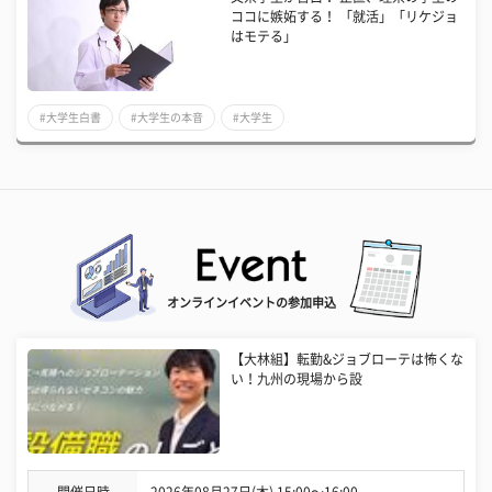
ココに嫉妬する！ 「就活」「リケジョ
はモテる」
#大学生白書
#大学生の本音
#大学生
オンラインイベントの参加申込
【大林組】転勤&ジョブローテは怖くな
い！九州の現場から設
開催日時
2026年08月27日(木) 15:00〜16:00