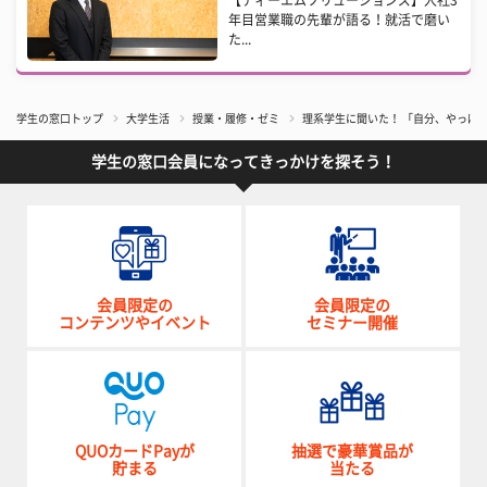
年目営業職の先輩が語る！就活で磨い
た...
学生の窓口トップ
大学生活
授業・履修・ゼミ
理系学生に聞いた！ 「自分、やっぱ
学生の窓口会員になってきっかけを探そう！
会員限定の
会員限定の
コンテンツやイベント
セミナー開催
QUOカードPayが
抽選で豪華賞品が
貯まる
当たる