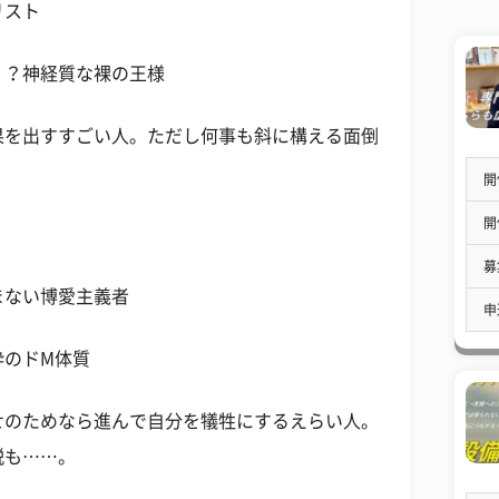
リスト
！？神経質な裸の王様
果を出すすごい人。ただし何事も斜に構える面倒
開
開
募
まない博愛主義者
申
粋のドM体質
せのためなら進んで自分を犠牲にするえらい人。
説も……。