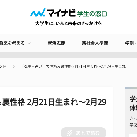
将来を考える
就活応援
新社会人準備
学割
ンド
​【誕生日占い】表性格＆裏性格 2月21日生まれ〜2月29日生まれ
学
裏性格 2月21日生まれ〜2月29
体
き
学
あとで読む