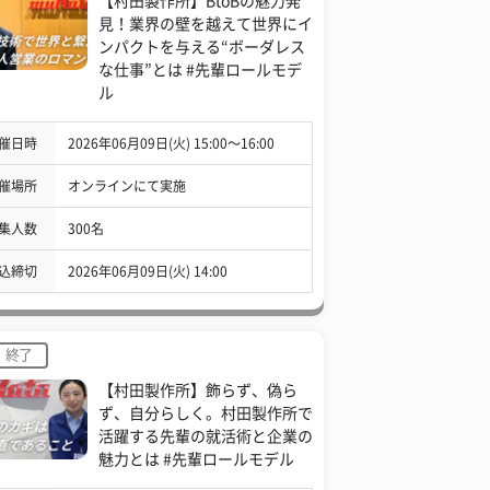
【村田製作所】BtoBの魅力発
見！業界の壁を越えて世界にイ
ンパクトを与える“ボーダレス
な仕事”とは #先輩ロールモデ
ル
催日時
2026年06月09日(火) 15:00〜16:00
催場所
オンラインにて実施
集人数
300名
込締切
2026年06月09日(火) 14:00
終了
【村田製作所】飾らず、偽ら
ず、自分らしく。村田製作所で
活躍する先輩の就活術と企業の
魅力とは #先輩ロールモデル