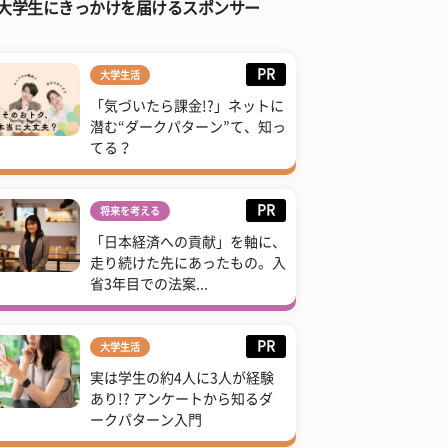
大学生にきっかけを届けるスポンサー
PR
大学生活
「気づいたら課金!?」ネットに
潜む“ダークパターン”て、知っ
てる？
PR
将来を考える
「日本経済への貢献」を軸に、
走り続けた先にあったもの。入
省3年目での法案...
PR
大学生活
実は学生の約4人に3人が経験
あり!? アンケートから知るダ
ークパターン入門