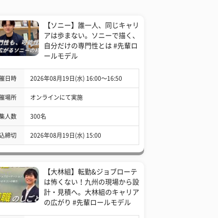
【ソニー】誰一人、同じキャリ
アは歩まない。ソニーで描く、
自分だけの専門性とは #先輩ロ
ールモデル
催日時
2026年08月19日(水) 16:00〜16:50
催場所
オンラインにて実施
集人数
300名
込締切
2026年08月19日(水) 15:00
【大林組】転勤&ジョブローテ
は怖くない！九州の現場から設
計・見積へ。大林組のキャリア
の広がり #先輩ロールモデル