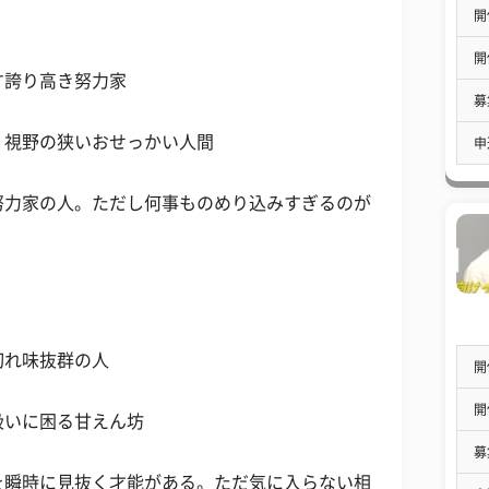
開
開
す誇り高き努力家
募
！視野の狭いおせっかい人間
申
努力家の人。ただし何事ものめり込みすぎるのが
切れ味抜群の人
開
開
扱いに困る甘えん坊
募
を瞬時に見抜く才能がある。ただ気に入らない相