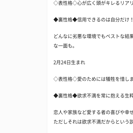
◇表性格◇心が広く頭がキレるリア
◆裏性格◆信用できるのは自分だけ
どんなに劣悪な環境でもベストな結
な一面も。
2月24日生まれ
◇表性格◇愛のためには犠牲を惜し
◆裏性格◆欲求不満を常に抱える生
恋人や家族など愛する者の喜びや幸
ただしそれは欲求不満だからという