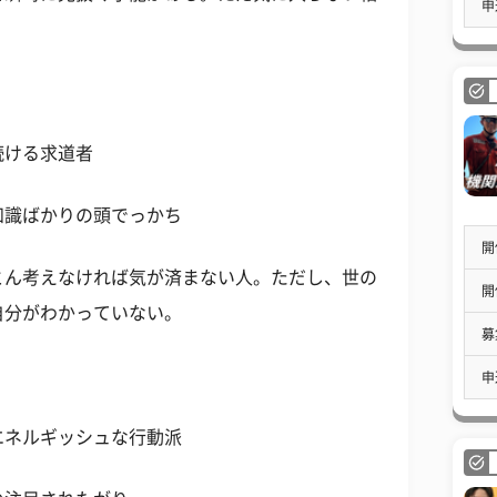
申
続ける求道者
知識ばかりの頭でっかち
開
とん考えなければ気が済まない人。ただし、世の
開
自分がわかっていない。
募
申
エネルギッシュな行動派