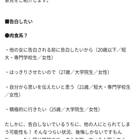
意見をご紹介します。
■告白したい
●肉食系？
・他の女に告白される前に告白したいから（20歳以下／短
大・専門学校生／女性）
・はっきりさせたいので（27歳／大学院生／女性）
・自分から思いを伝えたいと思う（21歳／短大・専門学校生
／女性）
・積極的に行きたい（25歳／大学院生／女性）
たしかに、告白しないでいるうちに、他の人にとられてしま
う可能性も！ そんなつらい状況、後悔しかないですもん