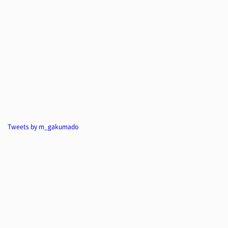
Tweets by m_gakumado