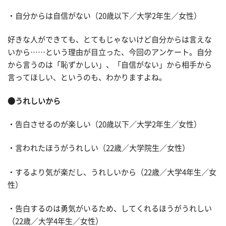
・自分からは自信がない（20歳以下／大学2年生／女性）
好きな人ができても、とてもじゃないけど自分からは言えな
いから……という理由が目立った、今回のアンケート。自分
から言うのは「恥ずかしい」、「自信がない」から相手から
言ってほしい、というのも、わかりますよね。
●うれしいから
・告白させるのが楽しい（20歳以下／大学2年生／女性）
・言われたほうがうれしい（22歳／大学院生／女性）
・するより気が楽だし、うれしいから（22歳／大学4年生／女
性）
・告白するのは勇気がいるため、してくれるほうがうれしい
（22歳／大学4年生／女性）