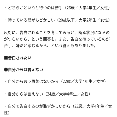
・どちらかというと待つのは苦手（26歳／大学4年生／女性）
・待っている間がもどかしい（20歳以下／大学2年生／女性）
反対に、告白されることを考えてみると、断る状況になるの
がつらいから、という回答も。また、告白を待っているのが
苦手、嫌だと感じるから、という答えもありました。
■告白されたい
●自分からは言えない
・自分から言う勇気はないから（22歳／大学4年生／女性）
・自分からは言えない（24歳／大学4年生／女性）
・自分で告白するのが恥ずかしいから（22歳／大学4年生／女
性）