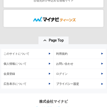
合宿免許が申込める情報サイト
Page Top
このサイトについて
利用規約
個人情報について
お問い合わせ
会員登録
ログイン
広告表示について
プライバシー設定
株式会社マイナビ