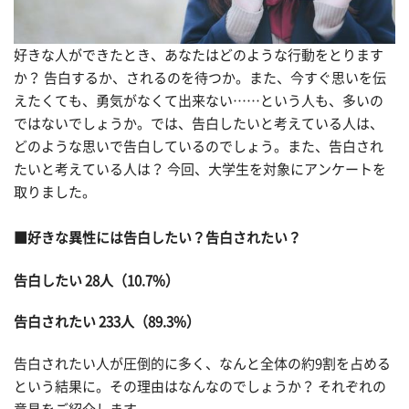
好きな人ができたとき、あなたはどのような行動をとります
か？ 告白するか、されるのを待つか。また、今すぐ思いを伝
えたくても、勇気がなくて出来ない……という人も、多いの
ではないでしょうか。では、告白したいと考えている人は、
どのような思いで告白しているのでしょう。また、告白され
たいと考えている人は？ 今回、大学生を対象にアンケートを
取りました。
■好きな異性には告白したい？告白されたい？
告白したい 28人（10.7%）
告白されたい 233人（89.3%）
告白されたい人が圧倒的に多く、なんと全体の約9割を占める
という結果に。その理由はなんなのでしょうか？ それぞれの