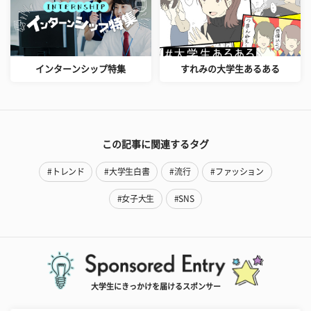
インターンシップ特集
すれみの大学生あるある
この記事に関連するタグ
#トレンド
#大学生白書
#流行
#ファッション
#女子大生
#SNS
大学生にきっかけを届けるスポンサー