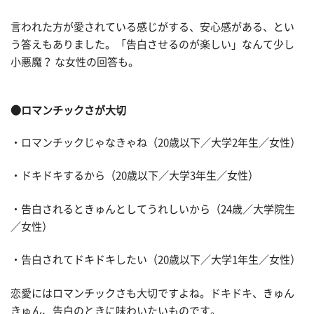
言われた方が愛されている感じがする、安心感がある、とい
う答えもありました。「告白させるのが楽しい」なんて少し
小悪魔？ な女性の回答も。
●ロマンチックさが大切
・ロマンチックじゃなきゃね（20歳以下／大学2年生／女性）
・ドキドキするから（20歳以下／大学3年生／女性）
・告白されるときゅんとしてうれしいから（24歳／大学院生
／女性）
・告白されてドキドキしたい（20歳以下／大学1年生／女性）
恋愛にはロマンチックさも大切ですよね。ドキドキ、きゅん
きゅん、告白のときに味わいたいものです。