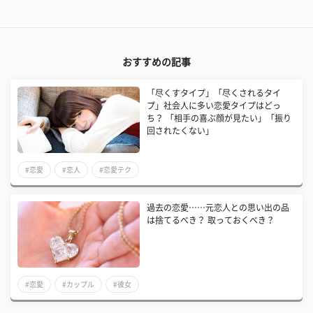
おすすめの記事
「尽くすタイプ」「尽くされるタイ
プ」社会人に多い恋愛タイプはどっ
ち？ 「相手の喜ぶ顔が見たい」「振り
回されたくない」
#恋愛
#恋人
#恋愛テク
過去の恋愛……元恋人との思い出の品
は捨てるべき？ 取っておくべき？
#恋愛
#カップル
#彼女