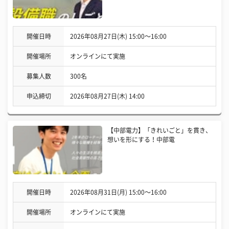
開催日時
2026年08月27日(木) 15:00〜16:00
開催場所
オンラインにて実施
募集人数
300名
申込締切
2026年08月27日(木) 14:00
【中部電力】「きれいごと」を貫き、
想いを形にする！中部電
開催日時
2026年08月31日(月) 15:00〜16:00
開催場所
オンラインにて実施