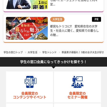
定...
PR
大学生活
都民もトリコに⁉ 愛知県在住の大学
生・社会人に聞く、愛知県での暮らし
の魅...
学生の窓口トップ
大学生活
学生トレンド
草食男子頑張れ！ 9割の女子大生が好き
学生の窓口会員になってきっかけを探そう！
会員限定の
会員限定の
コンテンツやイベント
セミナー開催