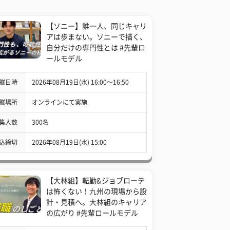
【ソニー】誰一人、同じキャリ
アは歩まない。ソニーで描く、
自分だけの専門性とは #先輩ロ
ールモデル
催日時
2026年08月19日(水) 16:00〜16:50
催場所
オンラインにて実施
集人数
300名
込締切
2026年08月19日(水) 15:00
【大林組】転勤&ジョブローテ
は怖くない！九州の現場から設
計・見積へ。大林組のキャリア
の広がり #先輩ロールモデル