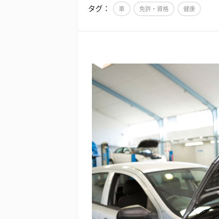
タグ：
車
免許・資格
健康