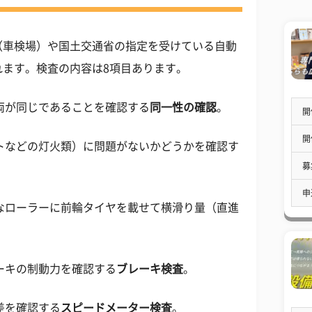
（車検場）や国土交通省の指定を受けている自動
れます。検査の内容は8項目あります。
車両が同じであることを確認する
同一性の確認
。
開
開
イトなどの灯火類）に問題がないかどうかを確認す
募
申
なローラーに前輪タイヤを載せて横滑り量（直進
レーキの制動力を確認する
ブレーキ検査
。
差を確認する
スピードメーター検査
。