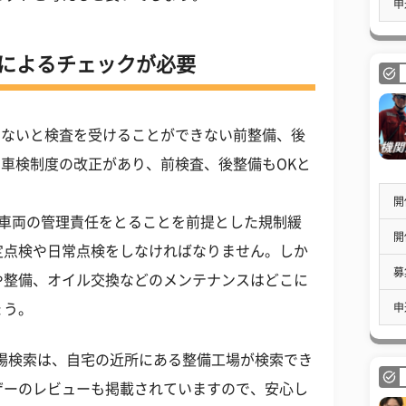
申
によるチェックが必要
後でないと検査を受けることができない前整備、後
月に車検制度の改正があり、前検査、後整備もOKと
開
た車両の管理責任をとることを前提とした規制緩
開
定点検や日常点検をしなければなりません。しか
募
や整備、オイル交換などのメンテナンスはどこに
申
ょう。
場検索は、自宅の近所にある整備工場が検索でき
ザーのレビューも掲載されていますので、安心し