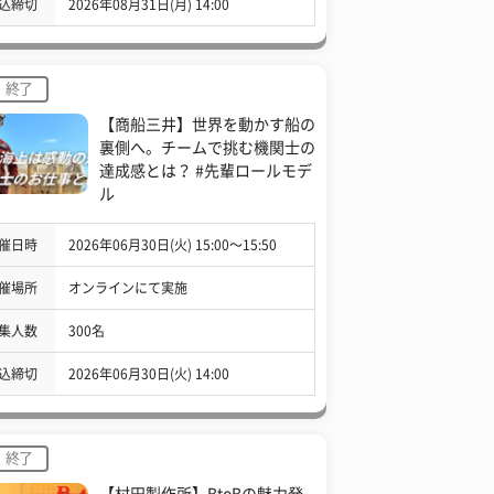
込締切
2026年08月31日(月) 14:00
終了
【商船三井】世界を動かす船の
裏側へ。チームで挑む機関士の
達成感とは？ #先輩ロールモデ
ル
催日時
2026年06月30日(火) 15:00〜15:50
催場所
オンラインにて実施
集人数
300名
込締切
2026年06月30日(火) 14:00
終了
【村田製作所】BtoBの魅力発