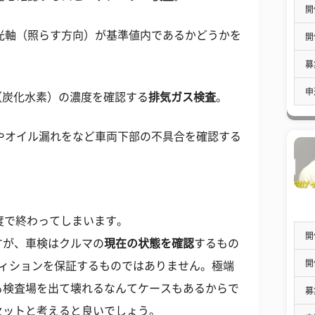
開
と光軸（照らす方向）が基準値内であるかどうかを
開
募
申
C（炭化水素）の濃度を確認する
排気ガス検査
。
置やオイル漏れをなど車両下部の不具合を確認する
度で終わってしまいます。
開
すが、車検はクルマの
現在の状態を確認
するもの
開
ディションを保証するものではありません。極端
も検査場を出て壊れるなんてケースもあるからで
募
セットと考えると良いでしょう。