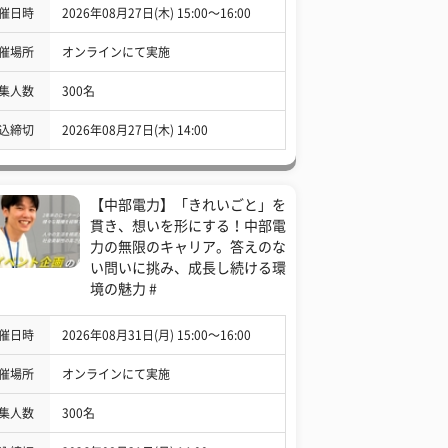
催日時
2026年08月27日(木) 15:00〜16:00
催場所
オンラインにて実施
集人数
300名
込締切
2026年08月27日(木) 14:00
【中部電力】「きれいごと」を
貫き、想いを形にする！中部電
力の無限のキャリア。答えのな
い問いに挑み、成長し続ける環
境の魅力 #
催日時
2026年08月31日(月) 15:00〜16:00
催場所
オンラインにて実施
集人数
300名