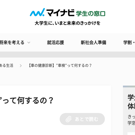
将来を考える
就活応援
新社会人準備
学割
ある生活
【車の健康診断】”車検”って何するの？
学
”って何するの？
体
き
あとで読む
学