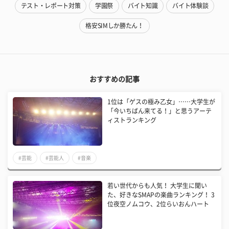
テスト・レポート対策
学園祭
バイト知識
バイト体験談
格安SIMしか勝たん！
おすすめの記事
1位は「ゲスの極み乙女」……大学生が
「今いちばん来てる！」と思うアーテ
ィストランキング
#芸能
#芸能人
#音楽
若い世代からも人気！ 大学生に聞い
た、好きなSMAPの楽曲ランキング！ 3
位夜空ノムコウ、2位らいおんハート