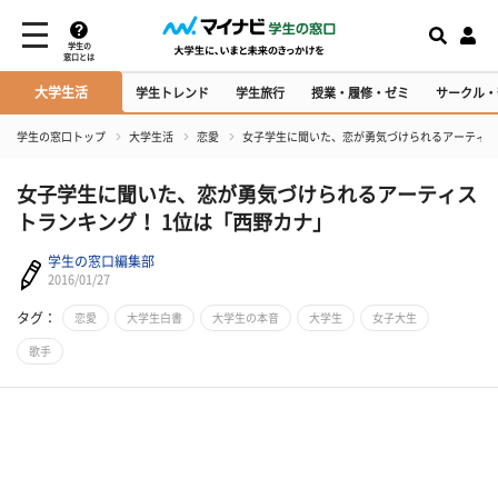
学生の
窓口とは
大学生活
学生トレンド
学生旅行
授業・履修・ゼミ
サークル・
学生の窓口トップ
大学生活
恋愛
女子学生に聞いた、恋が勇気づけられるアーティス
女子学生に聞いた、恋が勇気づけられるアーティス
トランキング！ 1位は「西野カナ」
学生の窓口編集部
2016/01/27
タグ：
恋愛
大学生白書
大学生の本音
大学生
女子大生
歌手