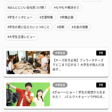
#ほんとにいい会社見つけ隊！
#もやもや解決ゼミ
#学生インタビュー
#恋愛特集
#特集企画
#学生の君に伝えたい３つのこと
#診断
#お金の授業
#大学生正直レビュー
PR
大学生活
【チーズ好き必見】ブッラータチーズ
でどこまで広がる？ 大学生が挑んだ自
由す...
PR
大学生活
#ぎゅ〜〜にゅー！学生の発想から生ま
れた！ Jミルク×キョーソウPROJE...