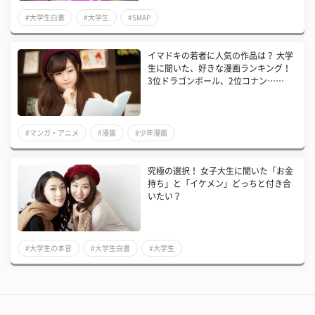
#大学生白書
#大学生
#SMAP
イマドキの若者に人気の作品は？ 大学
生に聞いた、好きな漫画ランキング！
3位ドラゴンボール、2位コナン……
#マンガ・アニメ
#漫画
#少年漫画
究極の選択！ 女子大生に聞いた「お金
持ち」と「イケメン」どっちと付き合
いたい？
#大学生の本音
#大学生白書
#大学生