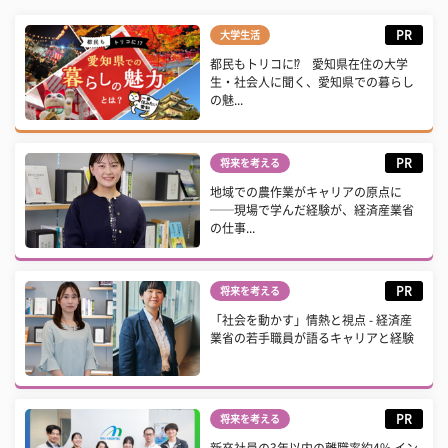
PR
大学生活
都民もトリコに⁉ 愛知県在住の大学
生・社会人に聞く、愛知県での暮らし
の魅...
PR
将来を考える
地域での農作業がキャリアの原点に
──現場で学んだ経験が、経済産業省
の仕事...
PR
将来を考える
「社会を動かす」情熱と視点 - 経済産
業省の若手職員が語るキャリアと経験
PR
将来を考える