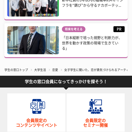
新卒社員の3年以内の離職率約4% イン
フラを“錆び”から守るナカボーテッ...
PR
将来を考える
「日本縦断で培った視野と判断力が、
世界を動かす政策の現場で生きてい
る」
学生の窓口トップ
大学生活
恋愛
女子学生に聞いた、恋が勇気づけられるアーティス
学生の窓口会員になってきっかけを探そう！
会員限定の
会員限定の
コンテンツやイベント
セミナー開催