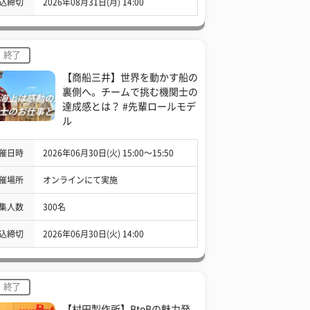
込締切
2026年08月31日(月) 14:00
終了
【商船三井】世界を動かす船の
裏側へ。チームで挑む機関士の
達成感とは？ #先輩ロールモデ
ル
催日時
2026年06月30日(火) 15:00〜15:50
催場所
オンラインにて実施
集人数
300名
込締切
2026年06月30日(火) 14:00
終了
【村田製作所】BtoBの魅力発