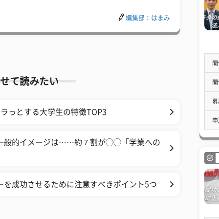
編集部：はまみ
開
せて読みたい
開
募
ラっとする大学生の特徴TOP3
申
一般的イメージは……約７割が◯◯「学業への
ーを成功させるために注意すべきポイント5つ