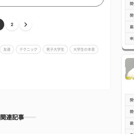
開
開
2
募
申
友達
テクニック
男子大学生
大学生の本音
開
開
関連記事
募