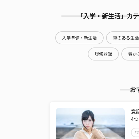
「入学・新生活」カテ
入学準備・新生活
車のある生活
履修登録
春から
お
意
4
#