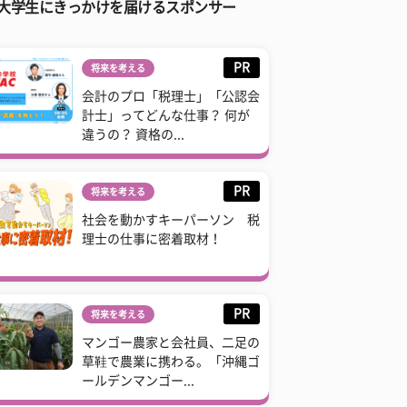
大学生にきっかけを届けるスポンサー
PR
将来を考える
会計のプロ「税理士」「公認会
計士」ってどんな仕事？ 何が
違うの？ 資格の...
PR
将来を考える
社会を動かすキーパーソン 税
理士の仕事に密着取材！
PR
将来を考える
マンゴー農家と会社員、二足の
草鞋で農業に携わる。「沖縄ゴ
ールデンマンゴー...