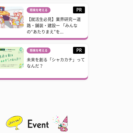
PR
将来を考える
【就活生必見】業界研究ー道
路・舗装・建設ー 「みんな
の“あたりまえ”を...
PR
将来を考える
未来を創る「シャカカチ」って
なんだ？