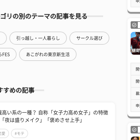
申
ゴリの別のテーマの記事を見る
引っ越し・一人暮らし
サークル選び
FES
あこがれの東京新生活
開
開
すすめの記事
募
申
識高い系の一種？ 自称「女子力高め女子」の特徴
つ「夜は盛りメイク」「褒めさせ上手」
恋愛
#モテ