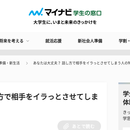
将来を考える
就活応援
新社会人準備
学割
準備・新生活
あなたは大丈夫？ 話し方で相手をイラっとさせてしまう人の
学
方で相手をイラっとさせてしま
体
き
学
あとで読む