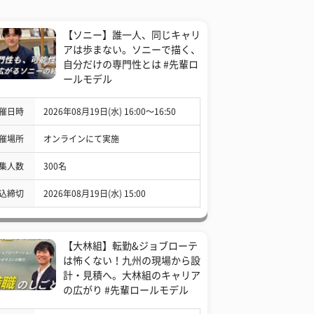
【ソニー】誰一人、同じキャリ
アは歩まない。ソニーで描く、
自分だけの専門性とは #先輩ロ
ールモデル
催日時
2026年08月19日(水) 16:00〜16:50
催場所
オンラインにて実施
集人数
300名
込締切
2026年08月19日(水) 15:00
【大林組】転勤&ジョブローテ
は怖くない！九州の現場から設
計・見積へ。大林組のキャリア
の広がり #先輩ロールモデル