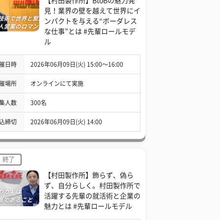
【村田製作所】BtoBの魅力発
見！業界の壁を越えて世界にイ
ンパクトを与える“ボーダレス
な仕事”とは #先輩ロールモデ
ル
催日時
2026年06月09日(火) 15:00〜16:00
催場所
オンラインにて実施
集人数
300名
込締切
2026年06月09日(火) 14:00
終了
【村田製作所】飾らず、偽ら
ず、自分らしく。村田製作所で
活躍する先輩の就活術と企業の
魅力とは #先輩ロールモデル