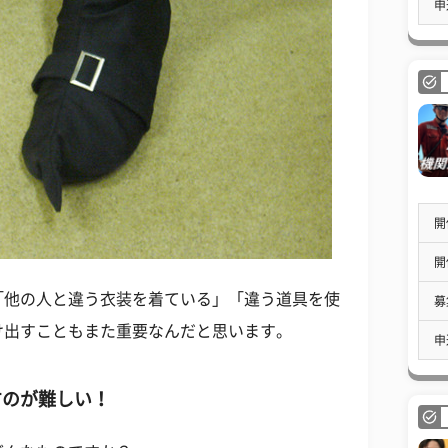
申
開
開
「他の人と違う衣装を着ている」「違う道具を使
募
け出すこともまた重要なんだと思います。
申
すのが難しい！