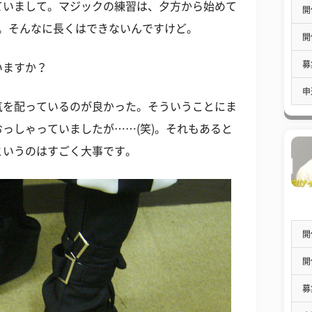
ていまして。マジックの練習は、夕方から始めて
開
か。そんなに長くはできないんですけど。
開
募
いますか？
申
気を配っているのが良かった。そういうことにま
っしゃっていましたが……(笑)。それもあると
というのはすごく大事です。
開
開
募