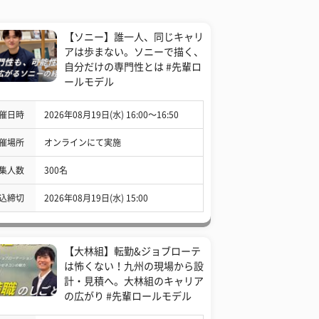
【ソニー】誰一人、同じキャリ
アは歩まない。ソニーで描く、
自分だけの専門性とは #先輩ロ
ールモデル
催日時
2026年08月19日(水) 16:00〜16:50
催場所
オンラインにて実施
集人数
300名
込締切
2026年08月19日(水) 15:00
【大林組】転勤&ジョブローテ
は怖くない！九州の現場から設
計・見積へ。大林組のキャリア
の広がり #先輩ロールモデル