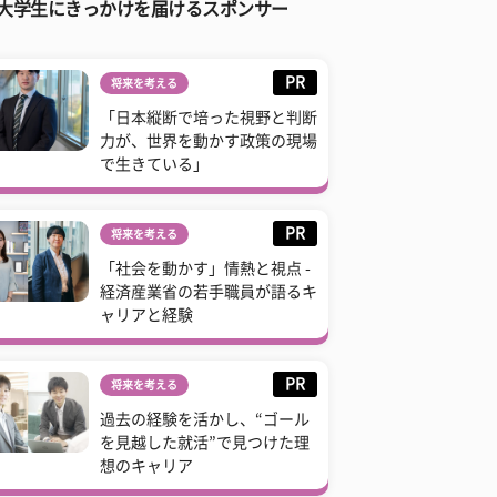
大学生にきっかけを届けるスポンサー
PR
将来を考える
「日本縦断で培った視野と判断
力が、世界を動かす政策の現場
で生きている」
PR
将来を考える
「社会を動かす」情熱と視点 -
経済産業省の若手職員が語るキ
ャリアと経験
PR
将来を考える
過去の経験を活かし、“ゴール
を見越した就活”で見つけた理
想のキャリア