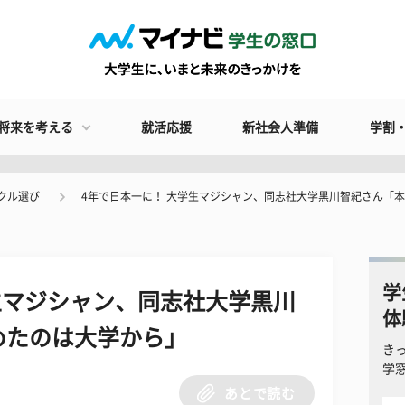
将来を考える
就活応援
新社会人準備
学割
クル選び
4年で日本一に！ 大学生マジシャン、同志社大学黒川智紀さん「
学
生マジシャン、同志社大学黒川
体
めたのは大学から」
き
学
あとで読む