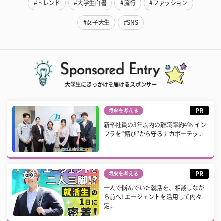
#トレンド
#大学生白書
#流行
#ファッション
#女子大生
#SNS
大学生にきっかけを届けるスポンサー
PR
将来を考える
新卒社員の3年以内の離職率約4% イン
フラを“錆び”から守るナカボーテッ...
PR
将来を考える
一人で悩んでいた就活を、相談しなが
ら前へ! エージェントを活用して内々
定...