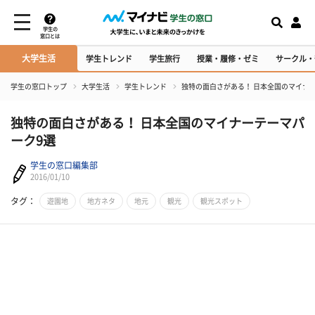
学生の
窓口とは
大学生活
学生トレンド
学生旅行
授業・履修・ゼミ
サークル・
学生の窓口トップ
大学生活
学生トレンド
独特の面白さがある！ 日本全国のマイナ
独特の面白さがある！ 日本全国のマイナーテーマパ
ーク9選
学生の窓口編集部
2016/01/10
タグ：
遊園地
地方ネタ
地元
観光
観光スポット