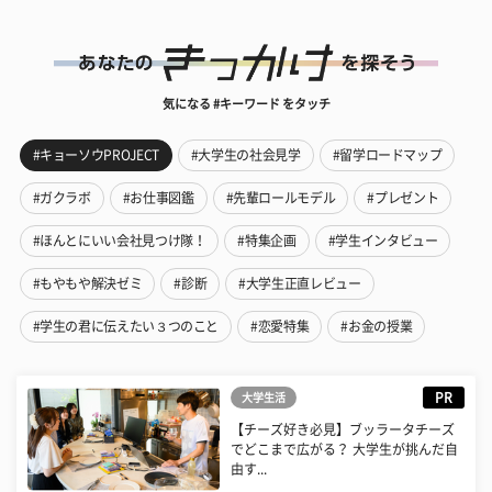
気になる #キーワード をタッチ
#キョーソウPROJECT
#大学生の社会見学
#留学ロードマップ
#ガクラボ
#お仕事図鑑
#先輩ロールモデル
#プレゼント
#ほんとにいい会社見つけ隊！
#特集企画
#学生インタビュー
#もやもや解決ゼミ
#診断
#大学生正直レビュー
#学生の君に伝えたい３つのこと
#恋愛特集
#お金の授業
PR
大学生活
【チーズ好き必見】ブッラータチーズ
でどこまで広がる？ 大学生が挑んだ自
由す...