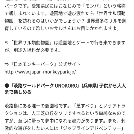
パークです。愛知県民にはおなじみで「モンパ」という略称
で親しまれています。遊園地で遊び疲れたら「世界サル類動
物園」を訪れるのはいかがでしょうか？ 世界最多のサルを飼
育しているので珍しいおサルさんにお目にかかれますよ。
※「世界サル類動物園」は遊園地とゲートで行き来できます
が、別途入場料が必要です。
⇒『日本モンキーパーク』公式サイト
http://www.japan-monkeypark.jp/
●『淡路ワールドパーク ONOKORO』(兵庫県) 子供から大人
まで楽しめる
淡路島にある唯一の遊園地です。「芝すべり」というアトラ
クションは、人工芝の丘をソリですべるという単純なもので
すが、童心に帰って夢中になれる魅力があります。また、刺
激的な遊びをしたい人には「ジップラインアドベンチャー」