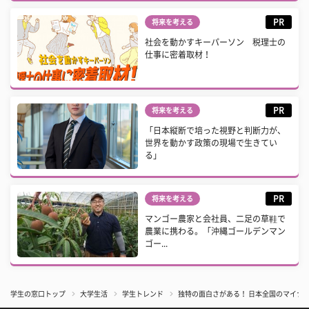
PR
将来を考える
社会を動かすキーパーソン 税理士の
仕事に密着取材！
PR
将来を考える
「日本縦断で培った視野と判断力が、
世界を動かす政策の現場で生きてい
る」
PR
将来を考える
マンゴー農家と会社員、二足の草鞋で
農業に携わる。「沖縄ゴールデンマン
ゴー...
学生の窓口トップ
大学生活
学生トレンド
独特の面白さがある！ 日本全国のマイナ