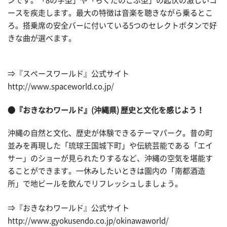
ンです。「8の字型」や「らくだのこぶ型」の起伏の激しいコ
ースを疾走します。最大の特徴は音楽を聴きながら乗るとこ
ろ。搭乗席の安全バーに付いている5つのセレクトボタンで好
きな曲が選べます。
⇒『スペースワールド』公式サイト
http://www.spaceworld.co.jp/
●『おきなわワールド』(沖縄県) 歴史と文化を感じよう！
沖縄の自然と文化、歴史が体験できるテーマパーク。昔の町
並みを再現した「琉球王国城下町」や伝統芸能である「エイ
サー」のショーが見られたりするなど、沖縄の空気を堪能す
ることができます。一休みしたいときは園内の「南都酒造
所」で地ビールを飲んでリフレッシュしましょう。
⇒『おきなわワールド』公式サイト
http://www.gyokusendo.co.jp/okinawaworld/