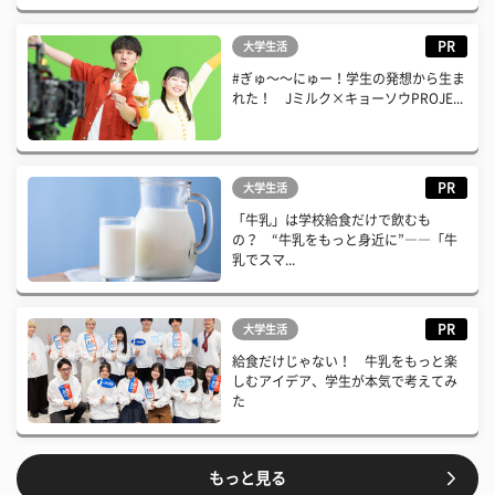
PR
大学生活
#ぎゅ〜〜にゅー！学生の発想から生ま
れた！ Jミルク×キョーソウPROJE...
PR
大学生活
「牛乳」は学校給食だけで飲むも
の？ “牛乳をもっと身近に”――「牛
乳でスマ...
PR
大学生活
給食だけじゃない！ 牛乳をもっと楽
しむアイデア、学生が本気で考えてみ
た
もっと見る