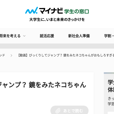
将来を考える
就活応援
新社会人準備
学割
ンド
【動画】びっくりしてジャンプ？ 鏡をみたネコちゃんがおもしろすぎ
学
ャンプ？ 鏡をみたネコちゃん
体
き
学
あとで読む