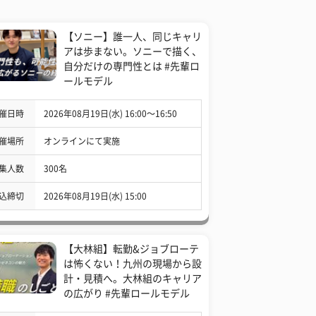
【ソニー】誰一人、同じキャリ
アは歩まない。ソニーで描く、
自分だけの専門性とは #先輩ロ
ールモデル
催日時
2026年08月19日(水) 16:00〜16:50
催場所
オンラインにて実施
集人数
300名
込締切
2026年08月19日(水) 15:00
【大林組】転勤&ジョブローテ
は怖くない！九州の現場から設
計・見積へ。大林組のキャリア
の広がり #先輩ロールモデル