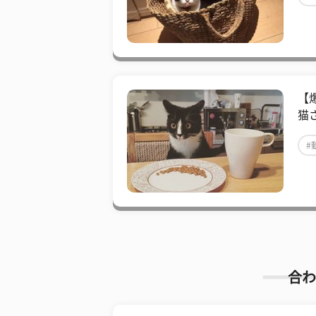
【
猫
#
合わ