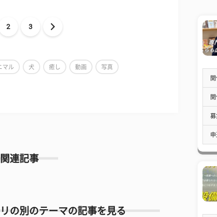
2
3
ニマル
犬
癒し
動画
写真
開
開
募
申
関連記事
リの別のテーマの記事を見る