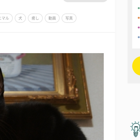
ニマル
犬
癒し
動画
写真