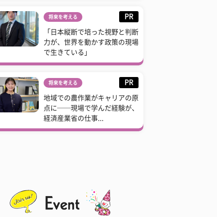
PR
将来を考える
「日本縦断で培った視野と判断
力が、世界を動かす政策の現場
で生きている」
PR
将来を考える
地域での農作業がキャリアの原
点に──現場で学んだ経験が、
経済産業省の仕事...