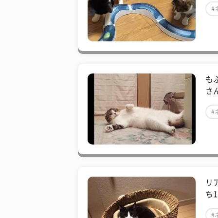
#
も
さん
#
リ
ち1
#