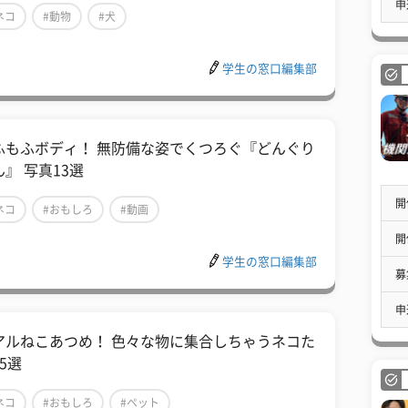
申
ネコ
#動物
#犬
学生の窓口編集部
ふもふボディ！ 無防備な姿でくつろぐ『どんぐり
』 写真13選
開
ネコ
#おもしろ
#動画
開
学生の窓口編集部
募
申
アルねこあつめ！ 色々な物に集合しちゃうネコた
5選
ネコ
#おもしろ
#ペット