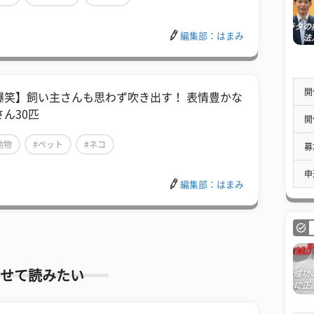
編集部：はまみ
開
爆笑】飼い主さんも思わず吹き出す！ 表情豊かな
さん30匹
開
動物
#ペット
#ネコ
募
申
編集部：はまみ
せて読みたい