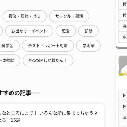
開
開
授業・履修・ゼミ
サークル・部活
募
お出かけ・イベント
恋愛
診断
申
奨学金
テスト・レポート対策
学園祭
ト体験談
格安SIMしか勝たん！
すすめの記事
開
開
んなところにまで！ いろんな所に集まっちゃうネ
募
たち 15選