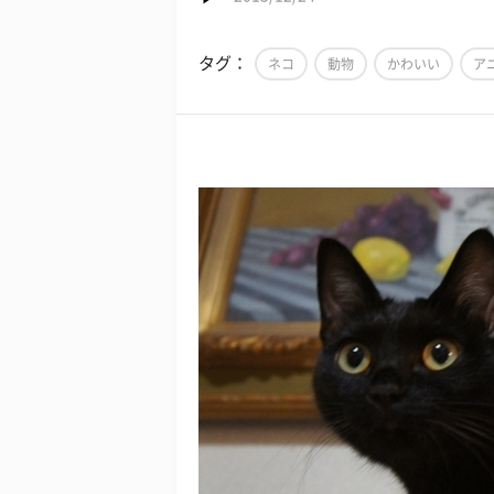
タグ：
ネコ
動物
かわいい
ア