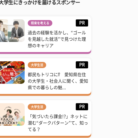
大学生にきっかけを届けるスポンサー
PR
将来を考える
過去の経験を活かし、“ゴール
を見越した就活”で見つけた理
想のキャリア
PR
大学生活
都民もトリコに⁉ 愛知県在住
の大学生・社会人に聞く、愛知
県での暮らしの魅...
PR
大学生活
「気づいたら課金!?」ネットに
潜む“ダークパターン”て、知っ
てる？