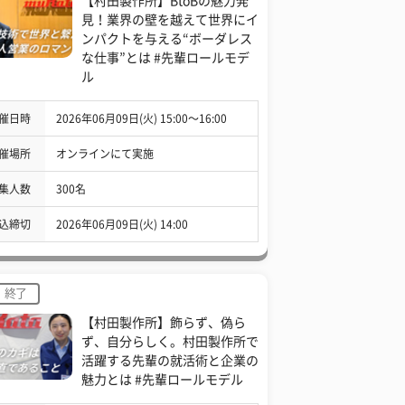
【村田製作所】BtoBの魅力発
見！業界の壁を越えて世界にイ
ンパクトを与える“ボーダレス
な仕事”とは #先輩ロールモデ
ル
催日時
2026年06月09日(火) 15:00〜16:00
催場所
オンラインにて実施
集人数
300名
込締切
2026年06月09日(火) 14:00
終了
【村田製作所】飾らず、偽ら
ず、自分らしく。村田製作所で
活躍する先輩の就活術と企業の
魅力とは #先輩ロールモデル