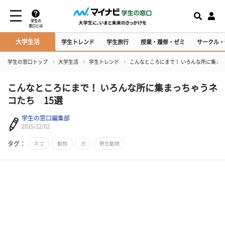
学生の
窓口とは
大学生活
学生トレンド
学生旅行
授業・履修・ゼミ
サークル・
学生の窓口トップ
大学生活
学生トレンド
こんなところにまで！ いろんな所に集まっ
こんなところにまで！ いろんな所に集まっちゃうネ
コたち 15選
学生の窓口編集部
2015/12/02
タグ：
ネコ
動物
犬
野生動物