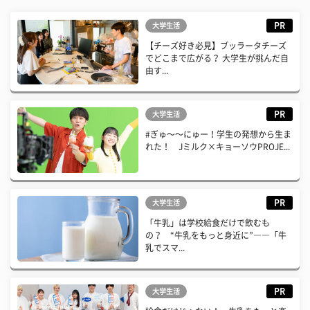
PR
大学生活
【チーズ好き必見】ブッラータチーズ
でどこまで広がる？ 大学生が挑んだ自
由す...
PR
大学生活
#ぎゅ〜〜にゅー！学生の発想から生ま
れた！ Jミルク×キョーソウPROJE...
PR
大学生活
「牛乳」は学校給食だけで飲むも
の？ “牛乳をもっと身近に”――「牛
乳でスマ...
PR
大学生活