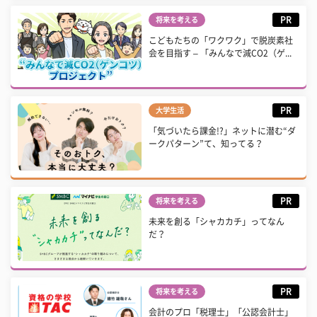
PR
将来を考える
こどもたちの「ワクワク」で脱炭素社
会を目指す – 「みんなで減CO2（ゲ...
PR
大学生活
「気づいたら課金!?」ネットに潜む“ダ
ークパターン”て、知ってる？
PR
将来を考える
未来を創る「シャカカチ」ってなん
だ？
PR
将来を考える
会計のプロ「税理士」「公認会計士」