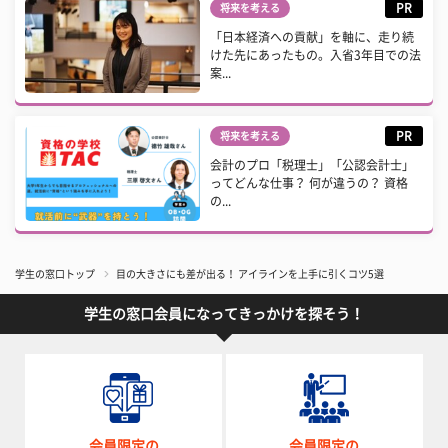
PR
将来を考える
「日本経済への貢献」を軸に、走り続
けた先にあったもの。入省3年目での法
案...
PR
将来を考える
会計のプロ「税理士」「公認会計士」
ってどんな仕事？ 何が違うの？ 資格
の...
学生の窓口トップ
目の大きさにも差が出る！ アイラインを上手に引くコツ5選
学生の窓口会員になってきっかけを探そう！
会員限定の
会員限定の