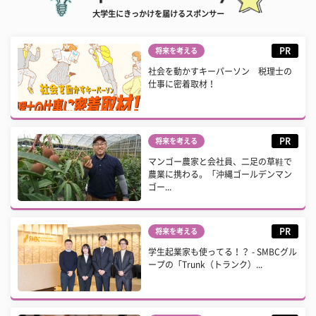
大学生にきっかけを届けるスポンサー
PR
将来を考える
社会を動かすキーパーソン 税理士の
仕事に密着取材！
PR
将来を考える
マンゴー農家と会社員、二足の草鞋で
農業に携わる。「沖縄ゴールデンマン
ゴー...
PR
将来を考える
学生起業家も使ってる！？ - SMBCグル
ープの「Trunk（トランク）...