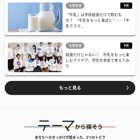
PR
大学生活
「牛乳」は学校給食だけで飲むも
の？ “牛乳をもっと身近に”――「牛
乳でスマ...
PR
大学生活
給食だけじゃない！ 牛乳をもっと楽
しむアイデア、学生が本気で考えてみ
た
もっと見る
あなたへのきっかけが詰まった、6つのトビラ