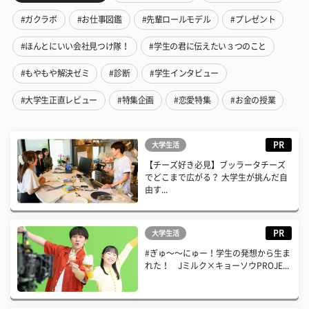
#ガクラボ
#お仕事図鑑
#先輩ロールモデル
#プレゼント
#ほんとにいい会社見つけ隊！
#学生の君に伝えたい３つのこと
#もやもや解決ゼミ
#診断
#学生インタビュー
#大学生正直レビュー
#特集企画
#恋愛特集
#お金の授業
PR
大学生活
【チーズ好き必見】ブッラータチーズ
でどこまで広がる？ 大学生が挑んだ自
由す...
PR
大学生活
#ぎゅ〜〜にゅー！学生の発想から生ま
れた！ Jミルク×キョーソウPROJE...