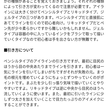
かの種類があることを覚えておきましょう。それぞれの種類
によって引き方が変わってくるので注意が必要です。アイラ
インには大きく分けてペンシルタイプとリキッドタイプ、ジ
ェルタイプの三つがあります。ペンシルタイプだと直接肌に
あててラインを引くので初心者向け。リキッドタイプだとペ
ン先が少々柔らかいですから難しいかもしれません。ジェル
タイプは容器の中に入っているインクをブラシで取って描い
ていくタイプなので初心者は手を出さない方が無難です。
■引き方について
ペンシルタイプのアイラインの引き方ですが、最初に目尻の
ほうから目の中央あたりまでラインを引きます。初心者は一
気にラインを引いてしまいがちですがそれが失敗の元。まつ
毛の根元を埋めていくようにちょっとずつやっていくのがポ
イントです。まぶたを少し引っ張り気味で描いていくとやり
やすいですよ。リキッドタイプは逆に中央から目尻のほうへ
流していくように使います。また、最初に引いたラインに少
しずつ太さを加えていくことで目力たっぷりのアイメイクに
することができます。