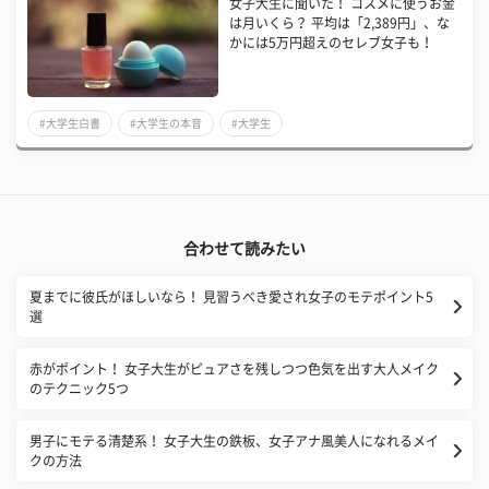
女子大生に聞いた！ コスメに使うお金
は月いくら？ 平均は「2,389円」、な
かには5万円超えのセレブ女子も！
#大学生白書
#大学生の本音
#大学生
合わせて読みたい
夏までに彼氏がほしいなら！ 見習うべき愛され女子のモテポイント5
選
赤がポイント！ 女子大生がピュアさを残しつつ色気を出す大人メイク
のテクニック5つ
男子にモテる清楚系！ 女子大生の鉄板、女子アナ風美人になれるメイ
クの方法