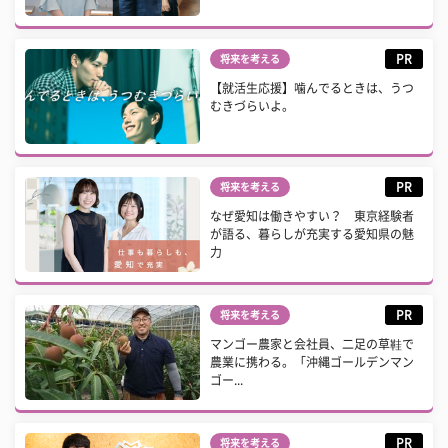
PR
将来を考える
【就活生応援】噛んでるときは、うつ
むきづらいよ。
PR
将来を考える
なぜ愛知は働きやすい？ 東京経験者
が語る、暮らしが充実する愛知県の魅
力
PR
将来を考える
マンゴー農家と会社員、二足の草鞋で
農業に携わる。「沖縄ゴールデンマン
ゴー...
PR
将来を考える