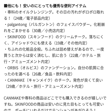
■他にも！ 安いのにとっても優秀な便利アイテム
・専科のオイルクレンジング。その日の汚れがポロポロ取れ
る！（24歳／電子部品内定）
・palgantong（パルガントン）のフェイスパウダー。化粧崩
れをごまかせる（30歳／小売店内定）
・SKINFOOD（スキンフード）のクリームチーク。落ちにく
く、アイシャドウにも使える（19歳／その他内定）
・ちふれの化粧品全般。ちふれは詰め替えがあるので、一度
買うと次からは安く済むし、肌に合う（22歳／ホテル・旅
行・アミューズメント内定）
・ORBIS‎（オルビス）のファンデーション。自分の肌質に合
ったのを選べる（26歳／食品・飲料内定）
・CANMAKE（キャンメイク）のチーク。発色が良くて良い
（29歳／ホテル・旅行・アミューズメント内定）
CANMAKEや専科の商品はどこででも購入できるのが嬉しいで
すね。SKINFOODの商品は安いのに見た目もとっても可愛い
ので、ポーチにいれるだけでテンションがあがりそう！