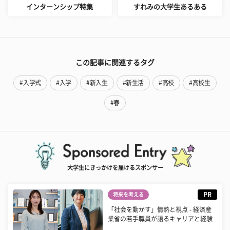
インターンシップ特集
すれみの大学生あるある
この記事に関連するタグ
#入学式
#入学
#新入生
#新生活
#高校
#高校生
#春
大学生にきっかけを届けるスポンサー
PR
将来を考える
「社会を動かす」情熱と視点 - 経済産
業省の若手職員が語るキャリアと経験