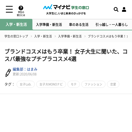
学生の
窓口とは
入学・新生活
入学準備・新生活
車のある生活
引っ越し・一人暮らし
学生の窓口トップ
入学・新生活
入学準備・新生活
​ブランドコスメはもう卒業！ 
​ブランドコスメはもう卒業！ 女子大生に聞いた、コ
スパ最強なプチプラコスメ4選
編集部：はまみ
更新:2020/06/08
タグ：
女子Lab.
女子大MONOナビ
モテ
ファッション
恋愛