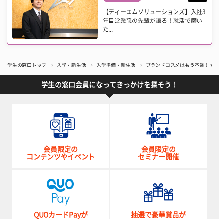
【ディーエムソリューションズ】入社3
年目営業職の先輩が語る！就活で磨い
た...
学生の窓口トップ
入学・新生活
入学準備・新生活
​ブランドコスメはもう卒業！ 
学生の窓口会員になってきっかけを探そう！
会員限定の
会員限定の
コンテンツやイベント
セミナー開催
QUOカードPayが
抽選で豪華賞品が