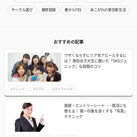
サークル選び
履修登録
春からFES
あこがれの東京新生活
おすすめの記事
ウザくならずにリア充アピールするに
は？ 現役女子大生に聞いた「SNSジェ
ニック」な投稿のコツ
#トレンド
#アプリ
#ライフハック
面接・エントリーシート……就活にも
使える！ 第一印象を良くする「写真」
テクニック