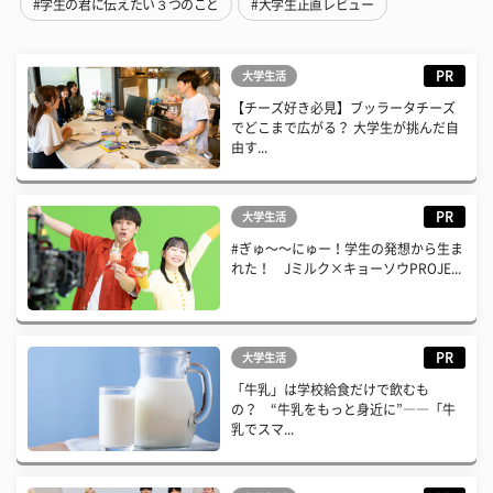
#学生の君に伝えたい３つのこと
#大学生正直レビュー
PR
大学生活
【チーズ好き必見】ブッラータチーズ
でどこまで広がる？ 大学生が挑んだ自
由す...
PR
大学生活
#ぎゅ〜〜にゅー！学生の発想から生ま
れた！ Jミルク×キョーソウPROJE...
PR
大学生活
「牛乳」は学校給食だけで飲むも
の？ “牛乳をもっと身近に”――「牛
乳でスマ...