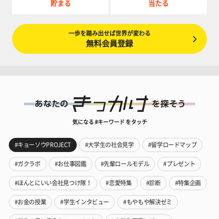
貯まる
当たる
一歩を踏み出せば世界が変わる
無料会員登録
気になる #キーワード をタッチ
#キョーソウPROJECT
#大学生の社会見学
#留学ロードマップ
#ガクラボ
#お仕事図鑑
#先輩ロールモデル
#プレゼント
#ほんとにいい会社見つけ隊！
#恋愛特集
#診断
#特集企画
#お金の授業
#学生インタビュー
#もやもや解決ゼミ