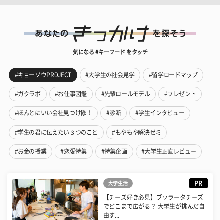
気になる #キーワード をタッチ
#キョーソウPROJECT
#大学生の社会見学
#留学ロードマップ
#ガクラボ
#お仕事図鑑
#先輩ロールモデル
#プレゼント
#ほんとにいい会社見つけ隊！
#診断
#学生インタビュー
#学生の君に伝えたい３つのこと
#もやもや解決ゼミ
#お金の授業
#恋愛特集
#特集企画
#大学生正直レビュー
PR
大学生活
【チーズ好き必見】ブッラータチーズ
でどこまで広がる？ 大学生が挑んだ自
由す...