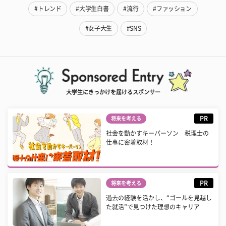
#トレンド
#大学生白書
#流行
#ファッション
#女子大生
#SNS
大学生にきっかけを届けるスポンサー
PR
将来を考える
社会を動かすキーパーソン 税理士の
仕事に密着取材！
PR
将来を考える
過去の経験を活かし、“ゴールを見越し
た就活”で見つけた理想のキャリア