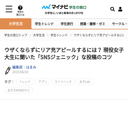
学生の
窓口とは
大学生活
学生トレンド
学生旅行
授業・履修・ゼミ
サークル・
学生の窓口トップ
大学生活
学生トレンド
ウザくならずにリア充アピールするには？
ウザくならずにリア充アピールするには？ 現役女子
大生に聞いた「SNSジェニック」な投稿のコツ
編集部：はまみ
2015/06/10
タグ：
トレンド
アプリ
ライフハック
女子Lab.
女子大MONOナビ