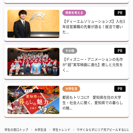
PR
将来を考える
【ディーエムソリューションズ】入社3
年目営業職の先輩が語る！就活で磨い
た...
PR
その他
【ディズニー・アニメーションの名作
が“超”実写映画に進化】癒しと元気を
く...
PR
大学生活
都民もトリコに⁉ 愛知県在住の大学
生・社会人に聞く、愛知県での暮らし
の魅...
学生の窓口トップ
大学生活
学生トレンド
ウザくならずにリア充アピールするには？