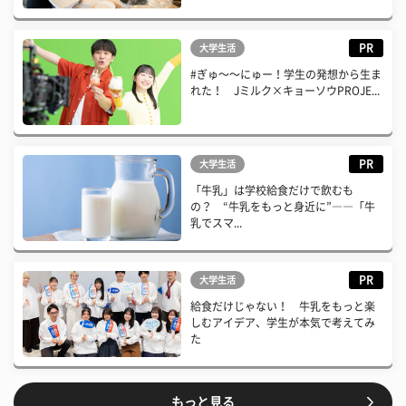
PR
大学生活
#ぎゅ〜〜にゅー！学生の発想から生ま
れた！ Jミルク×キョーソウPROJE...
PR
大学生活
「牛乳」は学校給食だけで飲むも
の？ “牛乳をもっと身近に”――「牛
乳でスマ...
PR
大学生活
給食だけじゃない！ 牛乳をもっと楽
しむアイデア、学生が本気で考えてみ
た
もっと見る