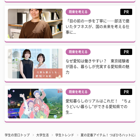
PR
将来を考える
「目の前の一歩を丁寧に──部活で磨
いたタフネスが、国の未来を考える仕
事に...
PR
将来を考える
なぜ愛知は働きやすい？ 東京経験者
が語る、暮らしが充実する愛知県の魅
力
PR
将来を考える
愛知暮らしのリアルはこれだ！ “ちょ
うどいい暮らし”ができる愛知県での
生...
学生の窓口トップ
大学生活
学生トレンド
夏の定番アイテム！ つばひろハットにあわ