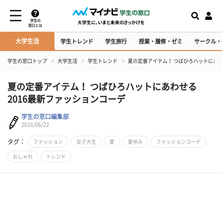
学生の
窓口とは
大学生活
学生トレンド
学生旅行
授業・履修・ゼミ
サークル・
学生の窓口トップ
大学生活
学生トレンド
夏の定番アイテム！ つばひろハットにあわ
夏の定番アイテム！ つばひろハットにあわせる
2016最新ファッションコーデ
学生の窓口編集部
2016/06/22
タグ：
ファッション
女子大生
夏
夏休み
ファッションコーデ
おしゃれ
トレンド