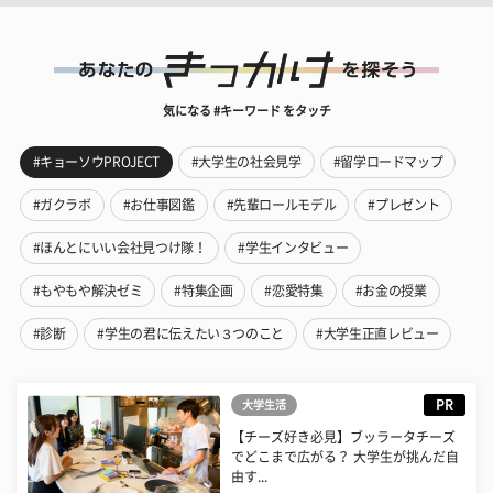
気になる #キーワード をタッチ
#キョーソウPROJECT
#大学生の社会見学
#留学ロードマップ
#ガクラボ
#お仕事図鑑
#先輩ロールモデル
#プレゼント
#ほんとにいい会社見つけ隊！
#学生インタビュー
#もやもや解決ゼミ
#特集企画
#恋愛特集
#お金の授業
#診断
#学生の君に伝えたい３つのこと
#大学生正直レビュー
PR
大学生活
【チーズ好き必見】ブッラータチーズ
でどこまで広がる？ 大学生が挑んだ自
由す...