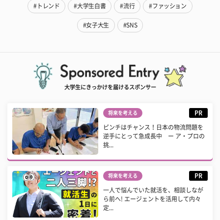
#トレンド
#大学生白書
#流行
#ファッション
#女子大生
#SNS
大学生にきっかけを届けるスポンサー
PR
将来を考える
ピンチはチャンス！日本の物流問題を
逆手にとって急成長中 ー ア・プロの
挑...
PR
将来を考える
一人で悩んでいた就活を、相談しなが
ら前へ! エージェントを活用して内々
定...