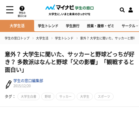
学生の
窓口とは
大学生活
学生トレンド
学生旅行
授業・履修・ゼミ
サークル・
学生の窓口トップ
大学生活
学生トレンド
意外？ 大学生に聞いた、サッカーと野球
意外？ 大学生に聞いた、サッカーと野球どっちが好
き？ 多数派はなんと野球「父の影響」「観戦すると
面白い」
学生の窓口編集部
2015/12/20
タグ：
大学生白書
野球
サッカー
大学生
スポーツ