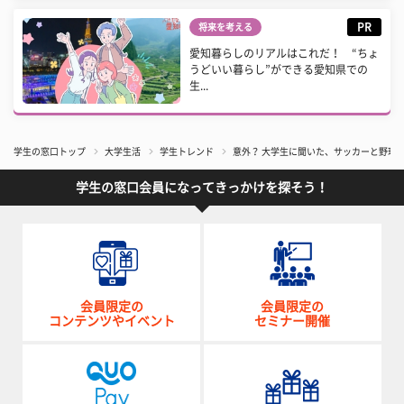
PR
将来を考える
愛知暮らしのリアルはこれだ！ “ちょ
うどいい暮らし”ができる愛知県での
生...
学生の窓口トップ
大学生活
学生トレンド
意外？ 大学生に聞いた、サッカーと野球
学生の窓口会員になってきっかけを探そう！
会員限定の
会員限定の
コンテンツやイベント
セミナー開催