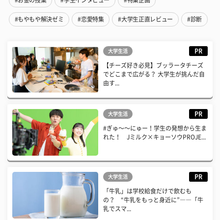
#もやもや解決ゼミ
#恋愛特集
#大学生正直レビュー
#診断
PR
大学生活
【チーズ好き必見】ブッラータチーズ
でどこまで広がる？ 大学生が挑んだ自
由す...
PR
大学生活
#ぎゅ〜〜にゅー！学生の発想から生ま
れた！ Jミルク×キョーソウPROJE...
PR
大学生活
「牛乳」は学校給食だけで飲むも
の？ “牛乳をもっと身近に”――「牛
乳でスマ...