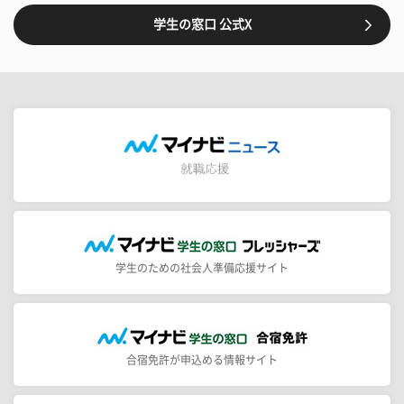
学生の窓口 公式X
学生のための社会人準備応援サイト
合宿免許が申込める情報サイト