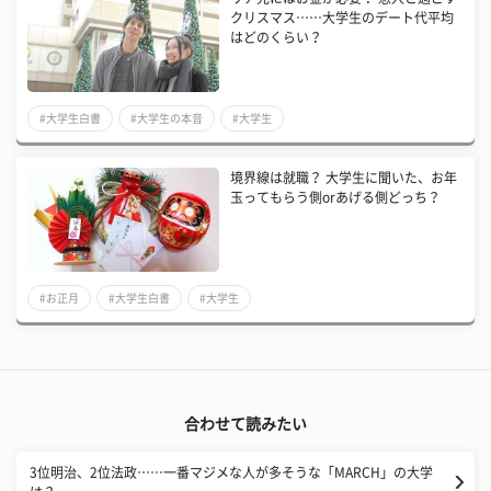
クリスマス……大学生のデート代平均
はどのくらい？
#大学生白書
#大学生の本音
#大学生
境界線は就職？ 大学生に聞いた、お年
玉ってもらう側orあげる側どっち？
#お正月
#大学生白書
#大学生
合わせて読みたい
3位明治、2位法政……一番マジメな人が多そうな「MARCH」の大学