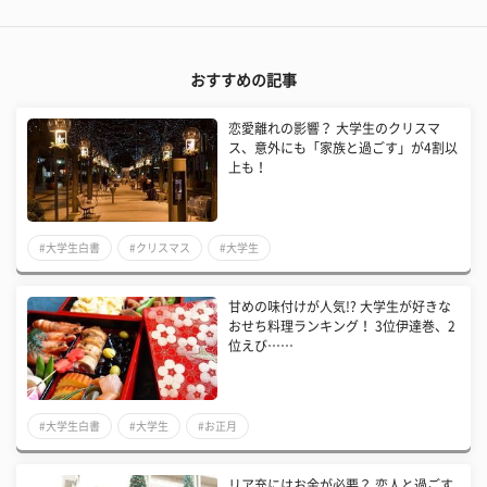
おすすめの記事
恋愛離れの影響？ 大学生のクリスマ
ス、意外にも「家族と過ごす」が4割以
上も！
#大学生白書
#クリスマス
#大学生
甘めの味付けが人気!? 大学生が好きな
おせち料理ランキング！ 3位伊達巻、2
位えび……
#大学生白書
#大学生
#お正月
リア充にはお金が必要？ 恋人と過ごす