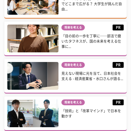
でどこまで広がる？ 大学生が挑んだ自
由...
PR
将来を考える
「目の前の一歩を丁寧に──部活で磨
いたタフネスが、国の未来を考える仕
事に...
PR
将来を考える
見えない現場に光を当て、日本社会を
支える - 経済産業省・水口さんが語る...
PR
将来を考える
「技術」と「改革マインド」で日本を
動かす