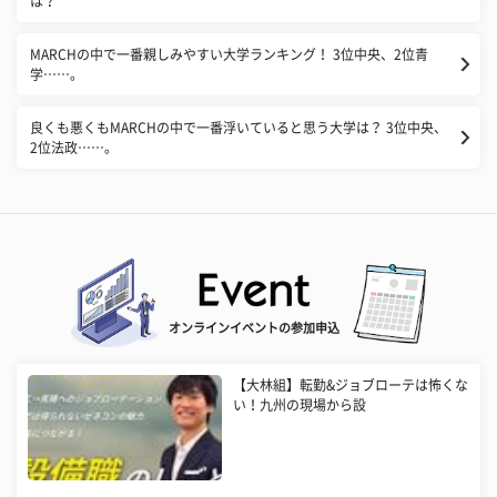
は？
MARCHの中で一番親しみやすい大学ランキング！ 3位中央、2位青
学……。
良くも悪くもMARCHの中で一番浮いていると思う大学は？ 3位中央、
2位法政……。
オンラインイベントの参加申込
【大林組】転勤&ジョブローテは怖くな
い！九州の現場から設