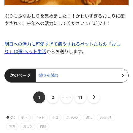
ぷりもふなおしりを集めました！！かわいすぎるおしりに癒
やされて、来年への活力にしてくださいヽ(´ｴ`)ﾉ！！
明日への活力に可愛すぎて癒やされるペットたちの『おし
り』10選-ペット生活
からお送りします。
次のページ
続きを読む
1
2
・・・
11
タグ：
動物
ペット
ネコ
かわいい
癒し
おもしろ
写真
おしり
肉球