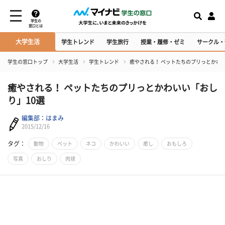
学生の
窓口とは
大学生活
学生トレンド
学生旅行
授業・履修・ゼミ
サークル・
学生の窓口トップ
大学生活
学生トレンド
癒やされる！ ペットたちのプリっとかわい
癒やされる！ ペットたちのプリっとかわいい「おし
り」10選
編集部：はまみ
2015/12/16
タグ：
動物
ペット
ネコ
かわいい
癒し
おもしろ
写真
おしり
肉球