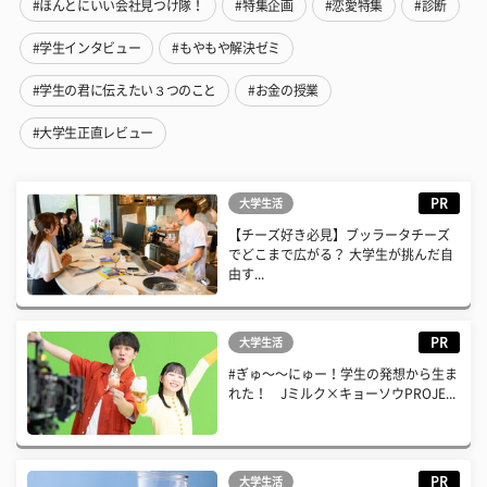
#ほんとにいい会社見つけ隊！
#特集企画
#恋愛特集
#診断
#学生インタビュー
#もやもや解決ゼミ
#学生の君に伝えたい３つのこと
#お金の授業
#大学生正直レビュー
PR
大学生活
【チーズ好き必見】ブッラータチーズ
でどこまで広がる？ 大学生が挑んだ自
由す...
PR
大学生活
#ぎゅ〜〜にゅー！学生の発想から生ま
れた！ Jミルク×キョーソウPROJE...
PR
大学生活