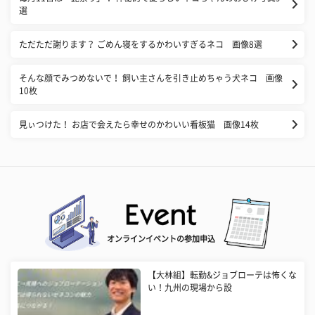
選
ただただ謝ります？ ごめん寝をするかわいすぎるネコ 画像8選
そんな顔でみつめないで！ 飼い主さんを引き止めちゃう犬ネコ 画像
10枚
見ぃつけた！ お店で会えたら幸せのかわいい看板猫 画像14枚
オンラインイベントの参加申込
【大林組】転勤&ジョブローテは怖くな
い！九州の現場から設