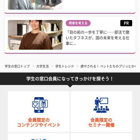
PR
将来を考える
「目の前の一歩を丁寧に──部活で磨
いたタフネスが、国の未来を考える仕
事に...
学生の窓口トップ
大学生活
学生トレンド
癒やされる！ ペットたちのプリっとかわい
学生の窓口会員になってきっかけを探そう！
会員限定の
会員限定の
コンテンツやイベント
セミナー開催