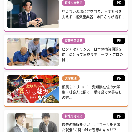
PR
将来を考える
見えない現場に光を当て、日本社会を
支える - 経済産業省・水口さんが語る...
PR
将来を考える
ピンチはチャンス！日本の物流問題を
逆手にとって急成長中 ー ア・プロの
挑...
PR
大学生活
都民もトリコに⁉ 愛知県在住の大学
生・社会人に聞く、愛知県での暮らし
の魅...
PR
将来を考える
過去の経験を活かし、“ゴールを見越し
た就活”で見つけた理想のキャリア