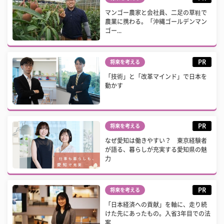
マンゴー農家と会社員、二足の草鞋で
農業に携わる。「沖縄ゴールデンマン
ゴー...
PR
将来を考える
「技術」と「改革マインド」で日本を
動かす
PR
将来を考える
なぜ愛知は働きやすい？ 東京経験者
が語る、暮らしが充実する愛知県の魅
力
PR
将来を考える
「日本経済への貢献」を軸に、走り続
けた先にあったもの。入省3年目での法
案...