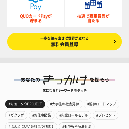
QUOカードPayが
抽選で豪華賞品が
貯まる
当たる
一歩を踏み出せば世界が変わる
無料会員登録
気になる #キーワード をタッチ
#キョーソウPROJECT
#大学生の社会見学
#留学ロードマップ
#ガクラボ
#お仕事図鑑
#先輩ロールモデル
#プレゼント
#ほんとにいい会社見つけ隊！
#もやもや解決ゼミ