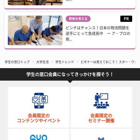
PR
将来を考える
ピンチはチャンス！日本の物流問題を
逆手にとって急成長中 ー ア・プロの
挑...
学生の窓口トップ
大学生活
学生トレンド
ビギナーは覚えておこう！ スター・ウォ
学生の窓口会員になってきっかけを探そう！
会員限定の
会員限定の
コンテンツやイベント
セミナー開催