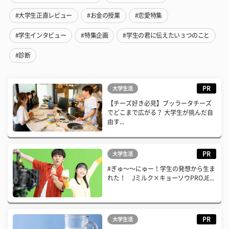
#大学生正直レビュー
#お金の授業
#恋愛特集
#学生インタビュー
#特集企画
#学生の君に伝えたい３つのこと
#診断
PR
大学生活
【チーズ好き必見】ブッラータチーズ
でどこまで広がる？ 大学生が挑んだ自
由す...
PR
大学生活
#ぎゅ〜〜にゅー！学生の発想から生ま
れた！ Jミルク×キョーソウPROJE...
PR
大学生活