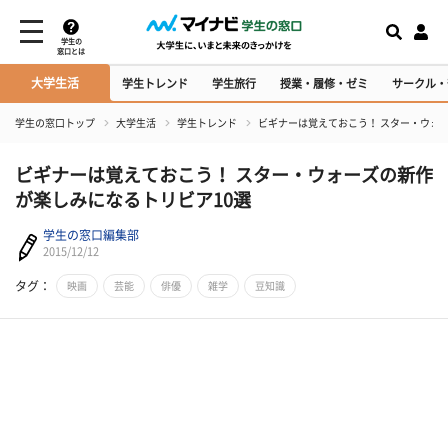
学生の
窓口とは
大学生活
学生トレンド
学生旅行
授業・履修・ゼミ
サークル・
学生の窓口トップ
大学生活
学生トレンド
ビギナーは覚えておこう！ スター・ウォ
ビギナーは覚えておこう！ スター・ウォーズの新作
が楽しみになるトリビア10選
学生の窓口編集部
2015/12/12
タグ：
映画
芸能
俳優
雑学
豆知識