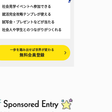
社会見学イベントへ参加できる
就活完全攻略テンプレが使える
試写会・プレゼントなどが当たる
社会人や学生とのつながりがつくれる
一歩を踏み出せば世界が変わる
無料会員登録