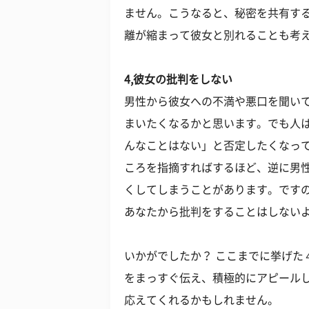
ません。こうなると、秘密を共有す
離が縮まって彼女と別れることも考
4,彼女の批判をしない
男性から彼女への不満や悪口を聞い
まいたくなるかと思います。でも人
んなことはない」と否定したくなっ
ころを指摘すればするほど、逆に男
くしてしまうことがあります。です
あなたから批判をすることはしない
いかがでしたか？ ここまでに挙げた
をまっすぐ伝え、積極的にアピール
応えてくれるかもしれません。