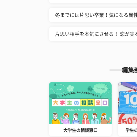
冬までには片思い卒業！気になる異性
片思い相手を本気にさせる！ 恋が実
編集
大学生の相談窓口
学生