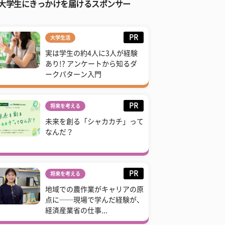
大学生にきっかけを届けるスポンサー
PR
大学生活
実は学生の約4人に3人が経験
あり!? アンケートから知るダ
ークパターン入門
PR
将来を考える
未来を創る「シャカカチ」って
なんだ？
PR
将来を考える
地域での農作業がキャリアの原
点に──現場で学んだ経験が、
経済産業省の仕事...