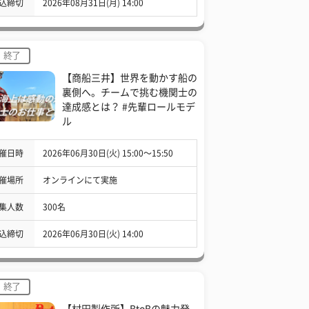
込締切
2026年08月31日(月) 14:00
終了
【商船三井】世界を動かす船の
裏側へ。チームで挑む機関士の
達成感とは？ #先輩ロールモデ
ル
催日時
2026年06月30日(火) 15:00〜15:50
催場所
オンラインにて実施
集人数
300名
込締切
2026年06月30日(火) 14:00
終了
【村田製作所】BtoBの魅力発