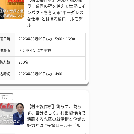
見！業界の壁を越えて世界にイ
ンパクトを与える“ボーダレス
な仕事”とは #先輩ロールモデ
ル
催日時
2026年06月09日(火) 15:00〜16:00
催場所
オンラインにて実施
集人数
300名
込締切
2026年06月09日(火) 14:00
終了
【村田製作所】飾らず、偽ら
ず、自分らしく。村田製作所で
活躍する先輩の就活術と企業の
魅力とは #先輩ロールモデル