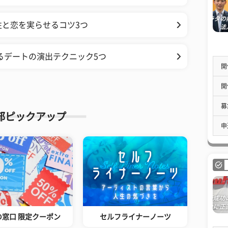
と恋を実らせるコツ3つ
るデートの演出テクニック5つ
開
開
募
部ピックアップ
申
の窓口 限定クーポン
セルフライナーノーツ