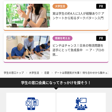
PR
大学生活
実は学生の約4人に3人が経験あり!? ア
ンケートから知るダークパターン入門
PR
将来を考える
ピンチはチャンス！日本の物流問題を
逆手にとって急成長中 ー ア・プロの
挑...
学生の窓口トップ
大学生活
恋愛
デートは雰囲気が大事！ 待ち合わせから胸キュン
学生の窓口会員になってきっかけを探そう！