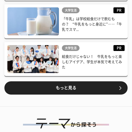
PR
大学生活
「牛乳」は学校給食だけで飲むも
の？ “牛乳をもっと身近に”――「牛
乳でスマ...
PR
大学生活
給食だけじゃない！ 牛乳をもっと楽
しむアイデア、学生が本気で考えてみ
た
もっと見る