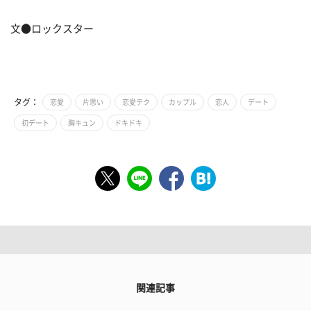
文●ロックスター
タグ：
恋愛
片思い
恋愛テク
カップル
恋人
デート
初デート
胸キュン
ドキドキ
関連記事