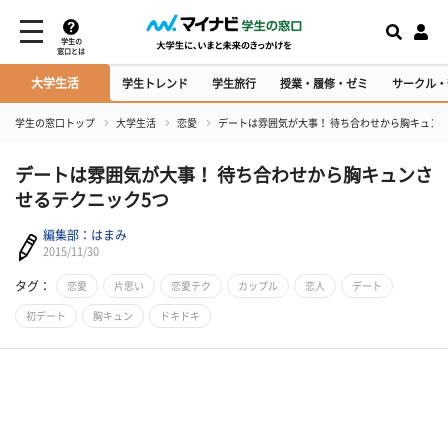
学生の
窓口とは
大学生活
学生トレンド
学生旅行
授業・履修・ゼミ
サークル・
学生の窓口トップ
大学生活
恋愛
デートは雰囲気が大事！ 待ち合わせから胸キュン
デートは雰囲気が大事！ 待ち合わせから胸キュンさ
せるテクニック5つ
編集部：はまみ
2015/11/30
タグ：
恋愛
片思い
恋愛テク
カップル
恋人
デート
初デート
胸キュン
ドキドキ