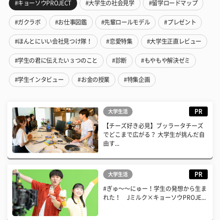
#キョーソウPROJECT
#大学生の社会見学
#留学ロードマップ
#ガクラボ
#お仕事図鑑
#先輩ロールモデル
#プレゼント
#ほんとにいい会社見つけ隊！
#恋愛特集
#大学生正直レビュー
#学生の君に伝えたい３つのこと
#診断
#もやもや解決ゼミ
#学生インタビュー
#お金の授業
#特集企画
PR
大学生活
【チーズ好き必見】ブッラータチーズ
でどこまで広がる？ 大学生が挑んだ自
由す...
PR
大学生活
#ぎゅ〜〜にゅー！学生の発想から生ま
れた！ Jミルク×キョーソウPROJE...