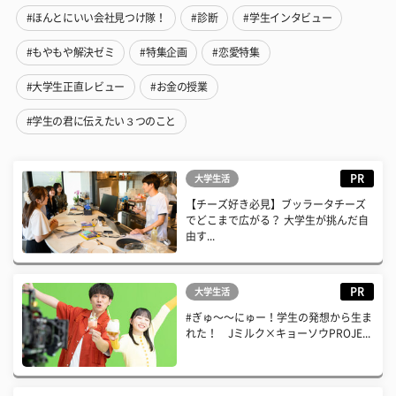
#ほんとにいい会社見つけ隊！
#診断
#学生インタビュー
#もやもや解決ゼミ
#特集企画
#恋愛特集
#大学生正直レビュー
#お金の授業
#学生の君に伝えたい３つのこと
PR
大学生活
【チーズ好き必見】ブッラータチーズ
でどこまで広がる？ 大学生が挑んだ自
由す...
PR
大学生活
#ぎゅ〜〜にゅー！学生の発想から生ま
れた！ Jミルク×キョーソウPROJE...