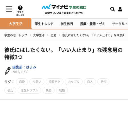
学生の
窓口とは
大学生活
学生トレンド
学生旅行
授業・履修・ゼミ
サークル・
学生の窓口トップ
大学生活
恋愛
彼氏にはしたくない。「いい人止まり」な残念男の
彼氏にはしたくない。「いい人止まり」な残念男の
特徴3つ
編集部：はまみ
2015/11/30
タグ：
恋愛
片思い
恋愛テク
カップル
恋人
男性
彼氏
恋愛トラブル
失恋
結婚