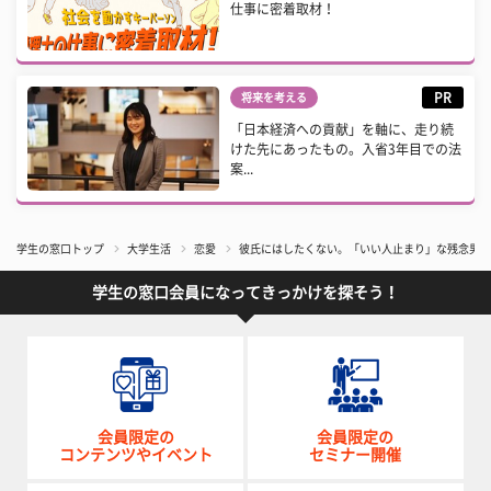
仕事に密着取材！
PR
将来を考える
「日本経済への貢献」を軸に、走り続
けた先にあったもの。入省3年目での法
案...
学生の窓口トップ
大学生活
恋愛
彼氏にはしたくない。「いい人止まり」な残念男の
学生の窓口会員になってきっかけを探そう！
会員限定の
会員限定の
コンテンツやイベント
セミナー開催