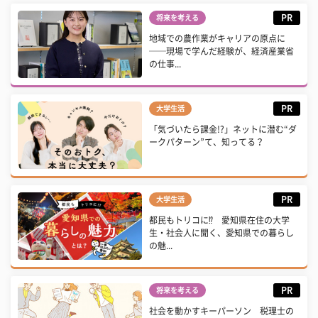
PR
将来を考える
地域での農作業がキャリアの原点に
──現場で学んだ経験が、経済産業省
の仕事...
PR
大学生活
「気づいたら課金!?」ネットに潜む“ダ
ークパターン”て、知ってる？
PR
大学生活
都民もトリコに⁉ 愛知県在住の大学
生・社会人に聞く、愛知県での暮らし
の魅...
PR
将来を考える
社会を動かすキーパーソン 税理士の