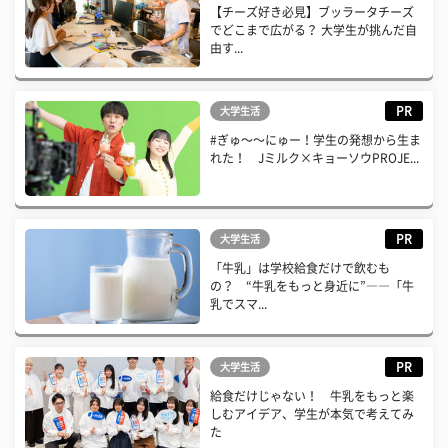
【チーズ好き必見】ブッラータチーズ
でどこまで広がる？ 大学生が挑んだ自
由す...
PR
大学生活
#ぎゅ〜〜にゅー！学生の発想から生ま
れた！ Jミルク×キョーソウPROJE...
PR
大学生活
「牛乳」は学校給食だけで飲むも
の？ “牛乳をもっと身近に”――「牛
乳でスマ...
PR
大学生活
給食だけじゃない！ 牛乳をもっと楽
しむアイデア、学生が本気で考えてみ
た