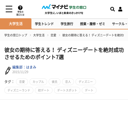
学生の
窓口とは
大学生活
学生トレンド
学生旅行
授業・履修・ゼミ
サークル・
学生の窓口トップ
大学生活
恋愛
彼女の期待に答える！ ディズニーデートを絶対成
彼女の期待に答える！ ディズニーデートを絶対成功
させるためのポイント7選
編集部：はまみ
2015/11/29
タグ：
恋愛
カップル
彼氏
恋人
ディズニー
ディズニーランド
初デート
デートスポット
デート