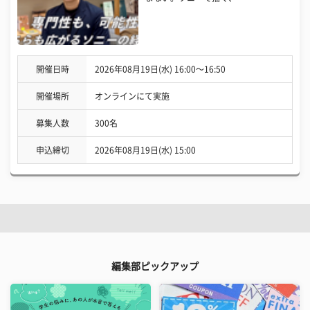
開催日時
2026年08月19日(水) 16:00〜16:50
開催場所
オンラインにて実施
募集人数
300名
申込締切
2026年08月19日(水) 15:00
編集部ピックアップ