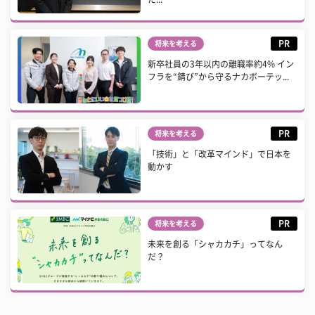
PR
将来を考える
新卒社員の3年以内の離職率約4% イン
フラを“錆び”から守るナカボーテッ...
PR
将来を考える
「技術」と「改革マインド」で日本を
動かす
PR
将来を考える
未来を創る「シャカカチ」ってなん
だ？