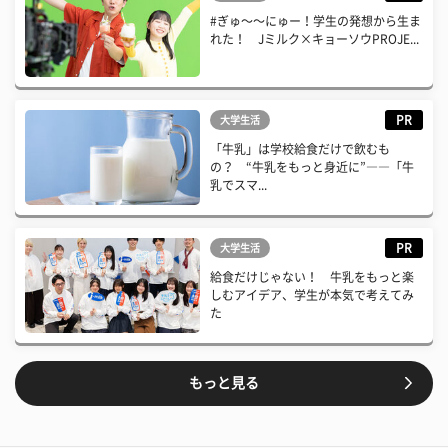
#ぎゅ〜〜にゅー！学生の発想から生ま
れた！ Jミルク×キョーソウPROJE...
PR
大学生活
「牛乳」は学校給食だけで飲むも
の？ “牛乳をもっと身近に”――「牛
乳でスマ...
PR
大学生活
給食だけじゃない！ 牛乳をもっと楽
しむアイデア、学生が本気で考えてみ
た
もっと見る