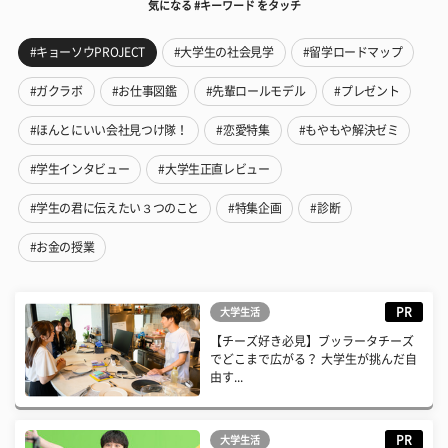
気になる #キーワード をタッチ
#キョーソウPROJECT
#大学生の社会見学
#留学ロードマップ
#ガクラボ
#お仕事図鑑
#先輩ロールモデル
#プレゼント
#ほんとにいい会社見つけ隊！
#恋愛特集
#もやもや解決ゼミ
#学生インタビュー
#大学生正直レビュー
#学生の君に伝えたい３つのこと
#特集企画
#診断
#お金の授業
PR
大学生活
【チーズ好き必見】ブッラータチーズ
でどこまで広がる？ 大学生が挑んだ自
由す...
PR
大学生活