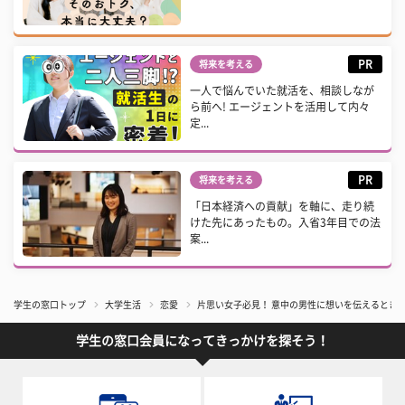
PR
将来を考える
一人で悩んでいた就活を、相談しなが
ら前へ! エージェントを活用して内々
定...
PR
将来を考える
「日本経済への貢献」を軸に、走り続
けた先にあったもの。入省3年目での法
案...
学生の窓口トップ
大学生活
恋愛
片思い女子必見！ 意中の男性に想いを伝えるとき
学生の窓口会員になってきっかけを探そう！