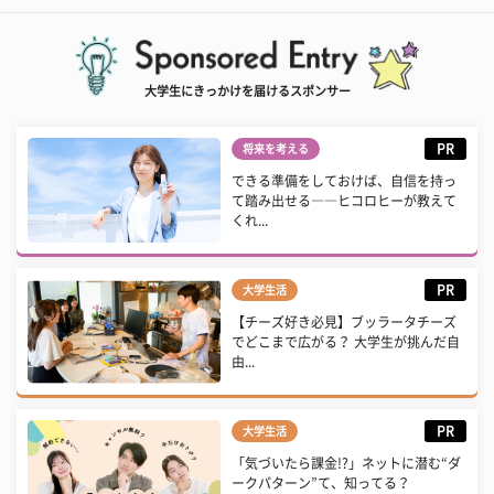
大学生にきっかけを届けるスポンサー
PR
将来を考える
できる準備をしておけば、自信を持っ
て踏み出せる――ヒコロヒーが教えて
くれ...
PR
大学生活
【チーズ好き必見】ブッラータチーズ
でどこまで広がる？ 大学生が挑んだ自
由...
PR
大学生活
「気づいたら課金!?」ネットに潜む“ダ
ークパターン”て、知ってる？