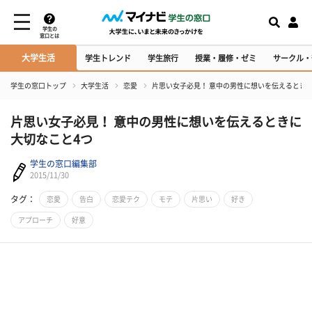
学生の
窓口とは
大学生活
学生トレンド
学生旅行
授業・履修・ゼミ
サークル・
学生の窓口トップ
大学生活
恋愛
片思い女子必見！ 意中の男性に想いを伝えるとき
片思い女子必見！ 意中の男性に想いを伝えるときに
大切なこと4つ
学生の窓口編集部
2015/11/30
タグ：
恋愛
告白
恋愛テク
モテ
片思い
好き
アプローチ
好意