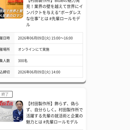
【村田製作所】BtoBの魅力発
見！業界の壁を越えて世界にイ
ンパクトを与える“ボーダレス
な仕事”とは #先輩ロールモデ
ル
催日時
2026年06月09日(火) 15:00〜16:00
催場所
オンラインにて実施
集人数
300名
込締切
2026年06月09日(火) 14:00
終了
【村田製作所】飾らず、偽ら
ず、自分らしく。村田製作所で
活躍する先輩の就活術と企業の
魅力とは #先輩ロールモデル