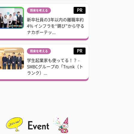
PR
将来を考える
新卒社員の3年以内の離職率約
4% インフラを“錆び”から守る
ナカボーテッ...
PR
将来を考える
学生起業家も使ってる！？ -
SMBCグループの「Trunk（ト
ランク）...