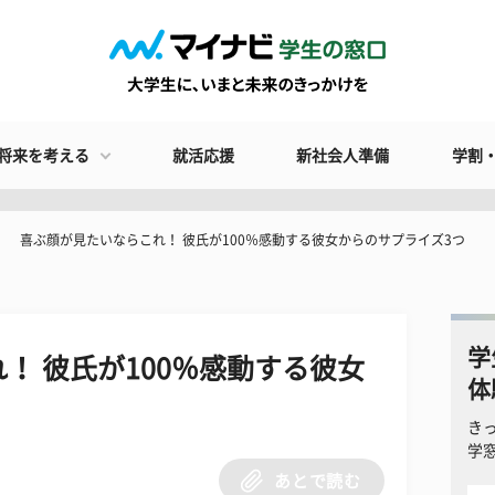
将来を考える
就活応援
新社会人準備
学割
喜ぶ顔が見たいならこれ！ 彼氏が100％感動する彼女からのサプライズ3つ
学
！ 彼氏が100％感動する彼女
体
き
学
あとで読む