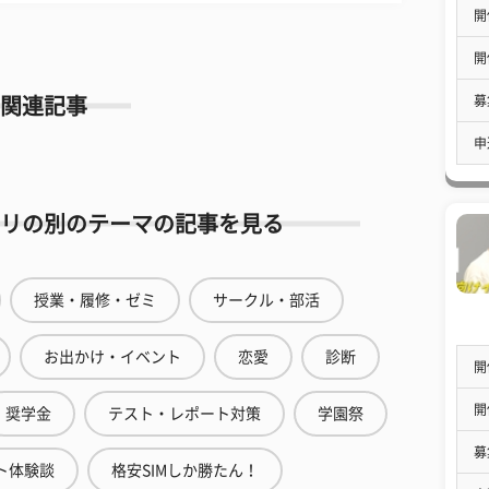
開
開
募
関連記事
申
リの別のテーマの記事を見る
授業・履修・ゼミ
サークル・部活
お出かけ・イベント
恋愛
診断
開
開
奨学金
テスト・レポート対策
学園祭
募
ト体験談
格安SIMしか勝たん！