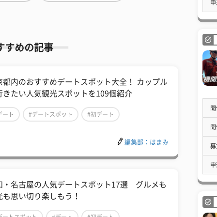
申
すすめの記事
京都内のおすすめデートスポット大全！ カップル
行きたい人気観光スポットを109個紹介
開
デート
#デートスポット
#初デート
開
編集部：はまみ
募
申
知・名古屋の人気デートスポット17選 グルメも
光も思い切り楽しもう！