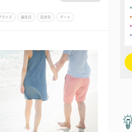
プライズ
誕生日
記念日
デート