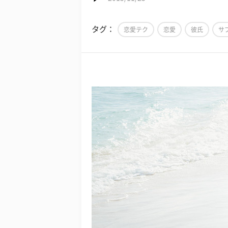
タグ：
恋愛テク
恋愛
彼氏
サ