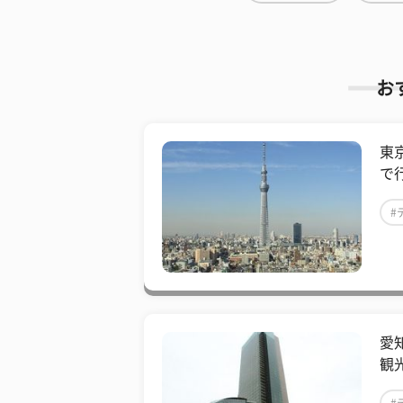
お
東
で
#
愛
観