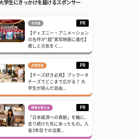
大学生にきっかけを届けるスポンサー
PR
その他
【ディズニー・アニメーション
の名作が“超”実写映画に進化】
癒しと元気をく...
PR
大学生活
【チーズ好き必見】ブッラータ
チーズでどこまで広がる？ 大
学生が挑んだ自由...
PR
将来を考える
「日本経済への貢献」を軸に、
走り続けた先にあったもの。入
省3年目での法案...