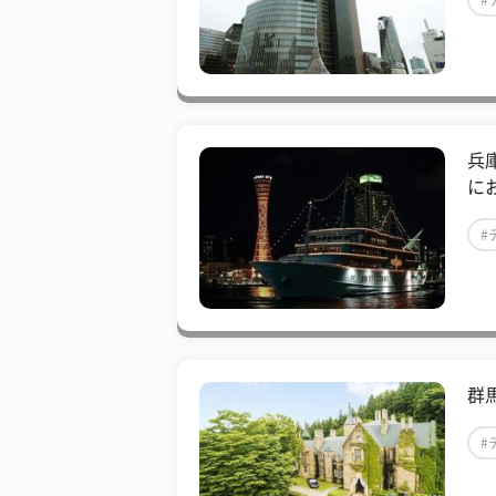
#
兵
に
#
群
#