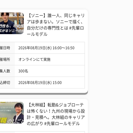
【ソニー】誰一人、同じキャリ
アは歩まない。ソニーで描く、
自分だけの専門性とは #先輩ロ
ールモデル
催日時
2026年08月19日(水) 16:00〜16:50
催場所
オンラインにて実施
集人数
300名
込締切
2026年08月19日(水) 15:00
【大林組】転勤&ジョブローテ
は怖くない！九州の現場から設
計・見積へ。大林組のキャリア
の広がり #先輩ロールモデル