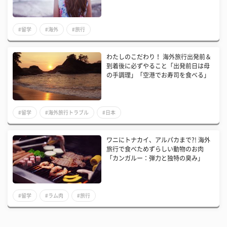
#留学
#海外
#旅行
​わたしのこだわり！ 海外旅行出発前＆
到着後に必ずやること「出発前日は母
の手調理」「空港でお寿司を食べる」
#留学
#海外旅行トラブル
#日本
ワニにトナカイ、アルパカまで?! 海外
旅行で食べためずらしい動物のお肉
「カンガルー：弾力と独特の臭み」
#留学
#ラム肉
#旅行