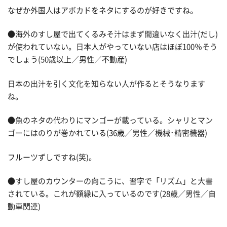
なぜか外国人はアボカドをネタにするのが好きですね。
●海外のすし屋で出てくるみそ汁はまず間違いなく出汁(だし)
が使われていない。日本人がやっていない店はほぼ100％そう
でしょう(50歳以上／男性／不動産)
日本の出汁を引く文化を知らない人が作るとそうなります
ね。
●魚のネタの代わりにマンゴーが載っている。シャリとマン
ゴーにはのりが巻かれている(36歳／男性／機械･精密機器)
フルーツずしですね(笑)。
●すし屋のカウンターの向こうに、習字で「リズム」と大書
されている。これが額縁に入っているのです(28歳／男性／自
動車関連)