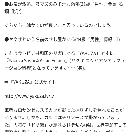
●お茶が激熱。激マズのみそ汁も激熱(31歳／男性／金属･鉄
鋼･化学)
ぐらぐらに沸かすのが良い、と思っているのでしょう。
●ヤクザという名前のすし屋がある(44歳／男性／情報･IT)
これはラトビア共和国のリガにある「YAKUZA」ですね。
『Yakuza Sushi & Asian Fusion』(ヤクザ スシとアジアンフュ
ージョン料理)となっていますが……(笑)。
⇒『YAKUZA』公式サイト
http://www.yakuza.lv/lv
筆者もロサンゼルスでカツが載った握りずしを食べたことが
あります。しかも、カツにはチリソースが掛かっていまし
た。大将の「ドヤ顔」が忘れられません(笑)。世界中がすしの