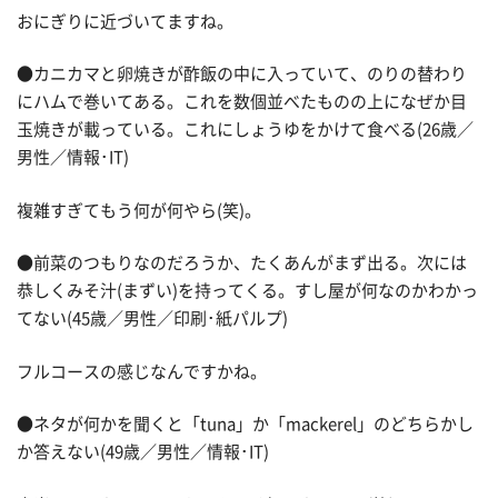
おにぎりに近づいてますね。
●カニカマと卵焼きが酢飯の中に入っていて、のりの替わり
にハムで巻いてある。これを数個並べたものの上になぜか目
玉焼きが載っている。これにしょうゆをかけて食べる(26歳／
男性／情報･IT)
複雑すぎてもう何が何やら(笑)。
●前菜のつもりなのだろうか、たくあんがまず出る。次には
恭しくみそ汁(まずい)を持ってくる。すし屋が何なのかわかっ
てない(45歳／男性／印刷･紙パルプ)
フルコースの感じなんですかね。
●ネタが何かを聞くと「tuna」か「mackerel」のどちらかし
か答えない(49歳／男性／情報･IT)