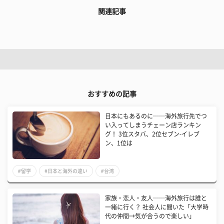
関連記事
おすすめの記事
​日本にもあるのに……海外旅行先でつ
い入ってしまうチェーン店ランキン
グ！ 3位スタバ、2位セブン-イレブ
ン、1位は
#留学
#日本と海外の違い
#台湾
​家族・恋人・友人……海外旅行は誰と
一緒に行く？ 社会人に聞いた「大学時
代の仲間→気が合うので楽しい」