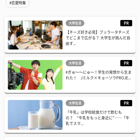
#恋愛特集
PR
大学生活
【チーズ好き必見】ブッラータチーズ
でどこまで広がる？ 大学生が挑んだ自
由す...
PR
大学生活
#ぎゅ〜〜にゅー！学生の発想から生ま
れた！ Jミルク×キョーソウPROJE...
PR
大学生活
「牛乳」は学校給食だけで飲むも
の？ “牛乳をもっと身近に”――「牛
乳でスマ...