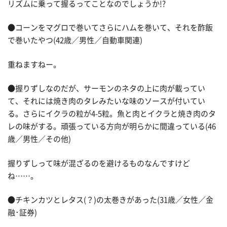
リズムに乗って握るってことなのでしょうか!?
●コーンをマグロで巻いてさらにハムを巻いて、それを酢飯
で巻いたやつ(42歳／男性／自動車関連)
重ねますねー。
●握りずしなのだが、サーモンのネタの上に肉が載ってい
て、それには焼き肉のタレみたいな味のソースが付いてい
る。さらにイクラの粒が4-5粒。魚と肉とイクラと焼き肉のタ
レの味がする。頑張っている方向が明らかに間違っている(46
歳／男性／その他)
握りずしって味が混ざるのを避けるものなんですけど
ね……。
●チキンカツとレタス(？)の太巻きがあった(31歳／女性／金
融･証券)