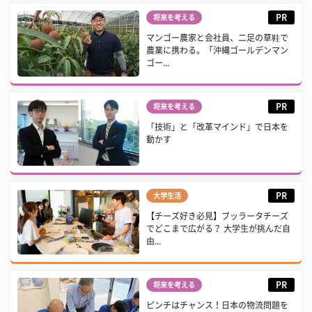
PR
将来を考える
マンゴー農家と会社員、二足の草鞋で
農業に携わる。「沖縄ゴールデンマン
ゴー...
PR
将来を考える
「技術」と「改革マインド」で日本を
動かす
PR
大学生活
【チーズ好き必見】ブッラータチーズ
でどこまで広がる？ 大学生が挑んだ自
由...
PR
将来を考える
ピンチはチャンス！日本の物流問題を